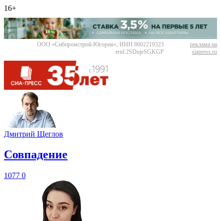
16+
ООО «Сибпромстрой-Югория», ИНН 8602219323
реклама на
erid:2SDnjeSGKGP
siapress.ru
Дмитрий Щеглов
​Совпадение
1077
0