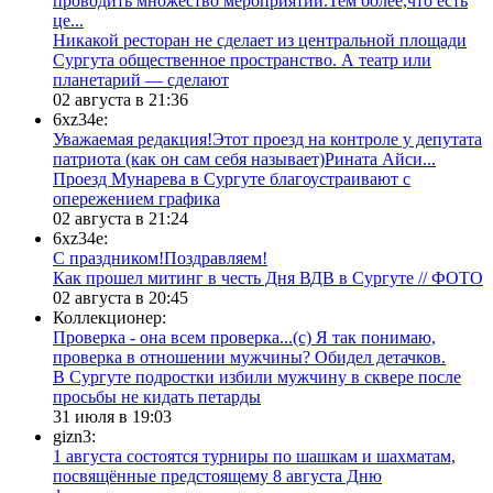
проводить множество мероприятий.Тем более,что есть
це...
​Никакой ресторан не сделает из центральной площади
Сургута общественное пространство. А театр или
планетарий — сделают
02 августа в 21:36
6xz34e:
Уважаемая редакция!Этот проезд на контроле у депутата
патриота (как он сам себя называет)Рината Айси...
​Проезд Мунарева в Сургуте благоустраивают с
опережением графика
02 августа в 21:24
6xz34e:
С праздником!Поздравляем!
Как прошел митинг в честь Дня ВДВ в Сургуте // ФОТО
02 августа в 20:45
Коллекционер:
Проверка - она всем проверка...(с) Я так понимаю,
проверка в отношении мужчины? Обидел детачков.
В Сургуте подростки избили мужчину в сквере после
просьбы не кидать петарды
31 июля в 19:03
gizn3:
1 августа состоятся турниры по шашкам и шахматам,
посвящённые предстоящему 8 августа Дню