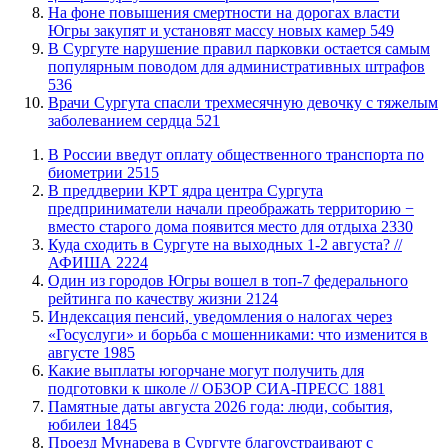
На фоне повышения смертности на дорогах власти
Югры закупят и установят массу новых камер
549
В Сургуте нарушение правил парковки остается самым
популярным поводом для административных штрафов
536
​Врачи Сургута спасли трехмесячную девочку с тяжелым
заболеванием сердца
521
В России введут оплату общественного транспорта по
биометрии
2515
​В преддверии КРТ ядра центра Сургута
предприниматели начали преображать территорию −
вместо старого дома появится место для отдыха
2330
​Куда сходить в Сургуте на выходных 1-2 августа? //
АФИША
2224
Один из городов Югры вошел в топ-7 федерального
рейтинга по качеству жизни
2124
​Индексация пенсий, уведомления о налогах через
«Госуслуги» и борьба с мошенниками: что изменится в
августе
1985
Какие выплаты югорчане могут получить для
подготовки к школе // ОБЗОР СИА-ПРЕСС
1881
​Памятные даты августа 2026 года: люди, события,
юбилеи
1845
​Проезд Мунарева в Сургуте благоустраивают с