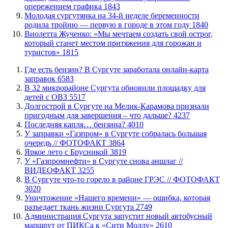
опережением графика
1843
Молодая сургутянка на 34-й неделе беременности
родила тройню — первую в городе в этом году
1840
Виолетта Жученко: «Мы мечтаем создать свой острог,
который станет местом притяжения для горожан и
туристов»
1815
​Где есть бензин? В Сургуте заработала онлайн-карта
заправок
6583
В 32 микрорайоне Сургута обновили площадку для
детей с ОВЗ
5517
​Долгострой в Сургуте на Мелик-Карамова признали
пригодным для завершения ‒ что дальше?
4237
​Последняя капля… бензина?
4010
​У заправки «Газпром» в Сургуте собралась большая
очередь // ФОТОФАКТ
3864
Яркое лето с Брусникой
3819
У «Газпромнефти» в Сургуте снова аншлаг //
ВИДЕОФАКТ
3255
​В Сургуте что-то горело в районе ГРЭС // ФОТОФАКТ
3020
​Уничтожение «Нашего времени» — ошибка, которая
разъедает ткань жизни Сургута
2749
​Администрация Сургута запустит новый автобусный
маршрут от ПИКСа к «Сити Моллу»
2610