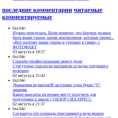
последние комментарии
читаемые
комментируемые
6xz34e:
Нужно переделать. Всем понятно, что бордюр должен
быть выше газона, кроме контролеров, которые пропи...
«Вот поэтому наши улицы и утопают в грязи» //
ФОТОФАКТ
03 августа в 18:57
6xz34e:
Спасибо профессионалам своего дела!
Сургутские спасатели вытащили из воды тонувшего
мужчину
02 августа в 21:42
6xz34e:
Уважаемая редакция!В заголовке одна буква "О"
лишняя.
Какие выплаты югорчане могут получить для
подготовки к школе // ОБЗОР СИА-ПРЕСС
02 августа в 21:37
6xz34e:
Соглашусь,что площадь простаивает,а ведь можно