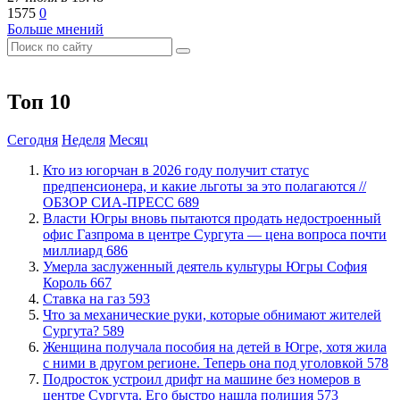
1575
0
Больше мнений
Топ 10
Сегодня
Неделя
Месяц
Кто из югорчан в 2026 году получит статус
предпенсионера, и какие льготы за это полагаются //
ОБЗОР СИА-ПРЕСС
689
Власти Югры вновь пытаются продать недостроенный
офис Газпрома в центре Сургута — цена вопроса почти
миллиард
686
​Умерла заслуженный деятель культуры Югры София
Король
667
Ставка на газ
593
​Что за механические руки, которые обнимают жителей
Сургута?
589
Женщина получала пособия на детей в Югре, хотя жила
с ними в другом регионе. Теперь она под уголовкой
578
Подросток устроил дрифт на машине без номеров в
центре Сургута. Его быстро нашла полиция
573