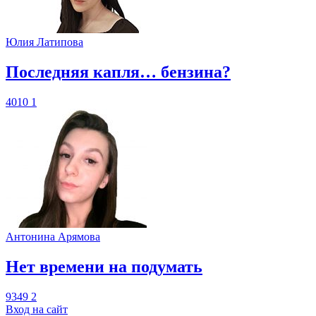
Юлия Латипова
​Последняя капля… бензина?
4010
1
Антонина Арямова
​Нет времени на подумать
9349
2
Вход на сайт