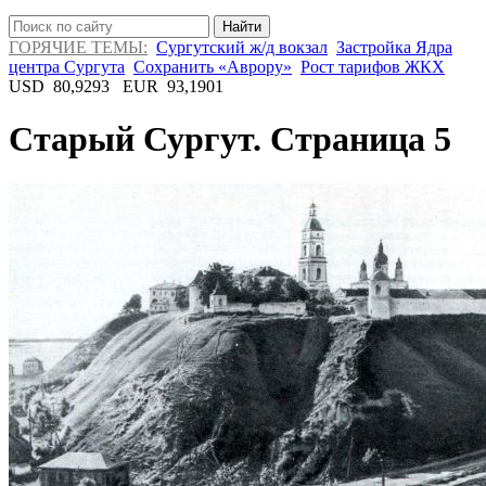
Найти
ГОРЯЧИЕ ТЕМЫ:
Сургутский ж/д вокзал
Застройка Ядра
центра Сургута
Сохранить «Аврору»
Рост тарифов ЖКХ
USD
80,9293
EUR
93,1901
Старый Сургут. Страница 5