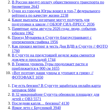
В России введут оплату общественного транспорта по
биометрии
2643
Один из городов Югры вошел в топ-7 федерального
рейтинга по качеству жизни
2238
Какие выплаты югорчане могут получить для
подготовки к школе // ОБЗОР СИА-ПРЕСС
2036
​Памятные даты августа 2026 года: люди, события,
юбилеи
1962
​Проезд Мунарева в Сургуте благоустраивают с
опережением графика
1956
Как прошел митинг в честь Дня ВДВ в Сургуте // ФОТО
1760
В Сургуте на предстоящей неделе жара сменится
дождем и прохладой
1744
В Тюмени уровень Туры продолжает расти и
приближается к 900 см
1655
«Вот поэтому наши улицы и утопают в грязи» //
ФОТОФАКТ
1650
​Где есть бензин? В Сургуте заработала онлайн-карта
заправок
6684
В 32 микрорайоне Сургута обновили площадку для
детей с ОВЗ
5571
​Последняя капля… бензина?
4130
Яркое лето с Брусникой
3940