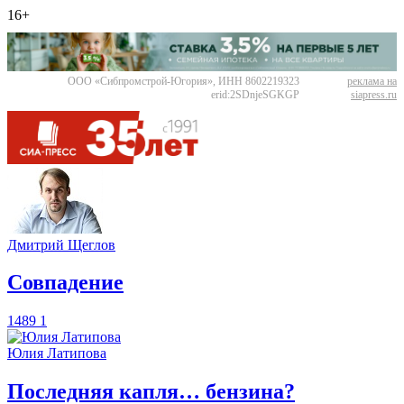
16+
ООО «Сибпромстрой-Югория», ИНН 8602219323
реклама на
erid:2SDnjeSGKGP
siapress.ru
Дмитрий Щеглов
​Совпадение
1489
1
Юлия Латипова
​Последняя капля… бензина?