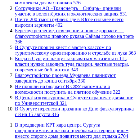
комплексы для вахтовиков
576
Сотрудники АО «Транснефть – Сибирь» приняли
участие в волонтёрских и экологических акциях
531
​Почти 200 тысяч рублей: где в Югре сильнее всего
выросли зарплаты
402
Берегоукрепление, освещение и новые дорожки —
благоустройство правого рукава Саймы готово на треть
366
В Сургуте прошел квест с мастер-классом по
туристическому ориентированию и стрельбе из лука
363
​Когда в Сургуте начнут закрываться магазины и ТЦ,
власти нужно заводить туда галереи, частные театры,
современные библиотеки
349
Благоустройство проезда Мунарева планируют
завершить до конца сентября
330
Не прошли на бюджет? В СФУ напомнили о
возможности поступить на платное обучение
322
​В День физкультурника в Сургуте ограничат движение
по Университетской
321
​В Сургуте перенесли праздник ко Дню физкультурника
с 8 на 15 августа
316
​В преддверии КРТ ядра центра Сургута
предприниматели начали преображать территорию −
вместо старого дома появится место для отдыха
2704