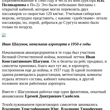
(переименованные в 1944 году в честь их конструктора
Н.И.
Поликарпова
в По-2). Это были небольшие бипланы с
открытой кабиной, которые могли перевозить двух
пассажиров со скоростью 120 км/час. Учитывая сибирские
морозы, нетрудно представить, с какими «удобствами» летали
пассажиры, но, порой, добраться до Сургута можно было
только по воздуху.
Иван Шагунов, начальник аэропорта в 1950-е годы
Начальником авиапредприятия в те годы был участник
Великой Отечественной войны, военный летчик
Иван
Константинович
Шагунов
. Он и билеты на рейс продавал, и
самолеты принимал, благо жил тут же, в аэропорту,
построенном еще до войны, в 1937 году. В одной половине
здания размещались радиостанция, метеостанция, комнаты
отдыха летного состава, кабинет начальника, в другой
половине жили работники аэропорта.
Вместе с Шагуновым работал еще один фронтовик, опытный
авиамеханик
Еремей Дмитриевич Скобелев
.
Техобслуживанием прилетающих самолетов занимались
Владимир
Христофорович Юнг
,
Владимир Тимофеевич