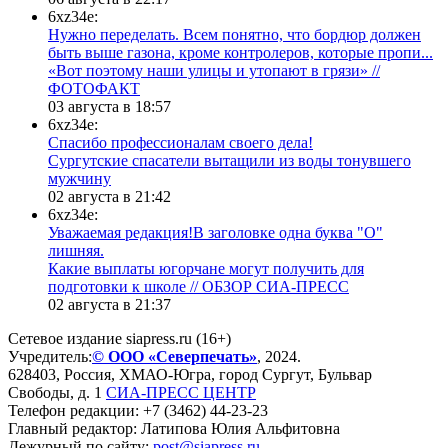
6xz34e:
Нужно переделать. Всем понятно, что бордюр должен
быть выше газона, кроме контролеров, которые пропи...
«Вот поэтому наши улицы и утопают в грязи» //
ФОТОФАКТ
03 августа в 18:57
6xz34e:
Спасибо профессионалам своего дела!
Сургутские спасатели вытащили из воды тонувшего
мужчину
02 августа в 21:42
6xz34e:
Уважаемая редакция!В заголовке одна буква "О"
лишняя.
Какие выплаты югорчане могут получить для
подготовки к школе // ОБЗОР СИА-ПРЕСС
02 августа в 21:37
Сетевое издание siapress.ru (16+)
Учредитель:
© ООО «Северпечать»
, 2024.
628403
,
Россия
,
ХМАО-Югра
, город
Сургут
,
Бульвар
Свободы, д. 1
СИА-ПРЕСС ЦЕНТР
Телефон редакции:
+7 (3462) 44-23-23
Главный редактор: Латипова Юлия Альфитовна
Дежурный по сайту:
post@siapress.ru