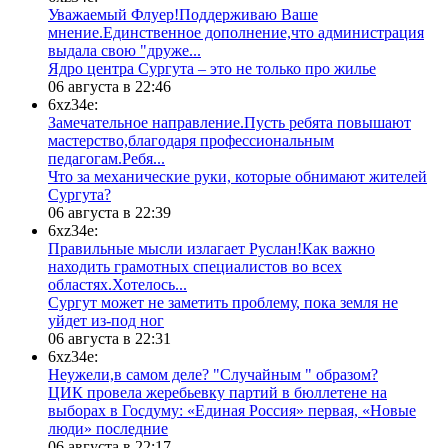
Уважаемый Флуер!Поддерживаю Ваше
мнение.Единственное дополнение,что администрация
выдала свою "друже...
​Ядро центра Сургута ‒ это не только про жилье
06 августа в 22:46
6xz34e:
Замечательное направление.Пусть ребята повышают
мастерство,благодаря профессиональным
педагогам.Ребя...
​Что за механические руки, которые обнимают жителей
Сургута?
06 августа в 22:39
6xz34e:
Правильные мысли излагает Руслан!Как важно
находить грамотных специалистов во всех
областях.Хотелось...
Сургут может не заметить проблему, пока земля не
уйдет из-под ног
06 августа в 22:31
6xz34e:
Неужели,в самом деле? "Случайным " образом?
ЦИК провела жеребьевку партий в бюллетене на
выборах в Госдуму: «Единая Россия» первая, «Новые
люди» последние
06 августа в 22:17