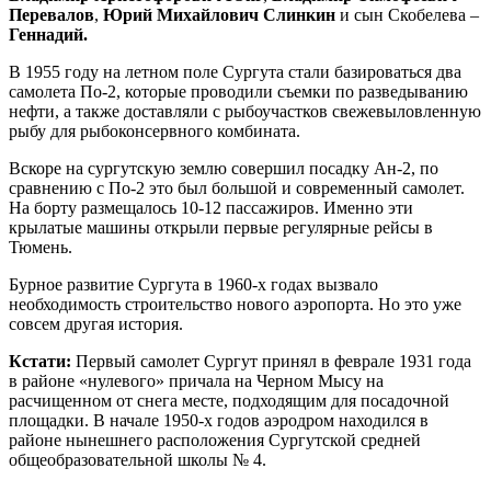
Перевалов
,
Юрий Михайлович Слинкин
и сын Скобелева –
Геннадий.
В 1955 году на летном поле Сургута стали базироваться два
самолета По-2, которые проводили съемки по разведыванию
нефти, а также доставляли с рыбоучастков свежевыловленную
рыбу для рыбоконсервного комбината.
Вскоре на сургутскую землю совершил посадку Ан-2, по
сравнению с По-2 это был большой и современный самолет.
На борту размещалось 10-12 пассажиров. Именно эти
крылатые машины открыли первые регулярные рейсы в
Тюмень.
Бурное развитие Сургута в 1960-х годах вызвало
необходимость строительство нового аэропорта. Но это уже
совсем другая история.
Кстати:
Первый самолет Сургут принял в феврале 1931 года
в районе «нулевого» причала на Черном Мысу на
расчищенном от снега месте, подходящим для посадочной
площадки. В начале 1950-х годов аэродром находился в
районе нынешнего расположения Сургутской средней
общеобразовательной школы № 4.