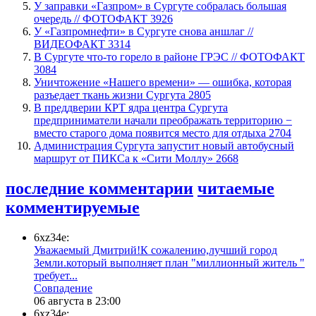
​У заправки «Газпром» в Сургуте собралась большая
очередь // ФОТОФАКТ
3926
У «Газпромнефти» в Сургуте снова аншлаг //
ВИДЕОФАКТ
3314
​В Сургуте что-то горело в районе ГРЭС // ФОТОФАКТ
3084
​Уничтожение «Нашего времени» — ошибка, которая
разъедает ткань жизни Сургута
2805
​В преддверии КРТ ядра центра Сургута
предприниматели начали преображать территорию −
вместо старого дома появится место для отдыха
2704
​Администрация Сургута запустит новый автобусный
маршрут от ПИКСа к «Сити Моллу»
2668
последние комментарии
читаемые
комментируемые
6xz34e:
Уважаемый Дмитрий!К сожалению,лучший город
Земли.который выполняет план "миллионный житель "
требует...
​Совпадение
06 августа в 23:00
6xz34e: