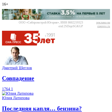
16+
ООО «Сибпромстрой-Югория», ИНН 8602219323
реклама на
erid:2SDnjeSGKGP
siapress.ru
Дмитрий Щеглов
​Совпадение
1764
1
Юлия Латипова
​Последняя капля… бензина?