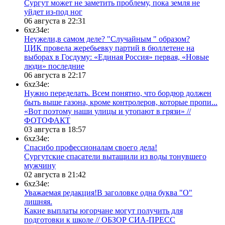
Сургут может не заметить проблему, пока земля не
уйдет из-под ног
06 августа в 22:31
6xz34e:
Неужели,в самом деле? "Случайным " образом?
ЦИК провела жеребьевку партий в бюллетене на
выборах в Госдуму: «Единая Россия» первая, «Новые
люди» последние
06 августа в 22:17
6xz34e:
Нужно переделать. Всем понятно, что бордюр должен
быть выше газона, кроме контролеров, которые пропи...
«Вот поэтому наши улицы и утопают в грязи» //
ФОТОФАКТ
03 августа в 18:57
6xz34e:
Спасибо профессионалам своего дела!
Сургутские спасатели вытащили из воды тонувшего
мужчину
02 августа в 21:42
6xz34e:
Уважаемая редакция!В заголовке одна буква "О"
лишняя.
Какие выплаты югорчане могут получить для
подготовки к школе // ОБЗОР СИА-ПРЕСС