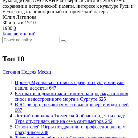
Руководитель АНО КВИР «Северный Лис» в Сургуте − о
сохранении исторической памяти, интересе к культуре Руси и
мечте создать полноценный исторический лагерь.
Юлия Латипова
30 июля в 15:10
1980
0
Больше мнений
Топ 10
Сегодня
Неделя
Месяц
​Проезд Мунарева готовят к сдаче, но сургутяне уже
нашли дефекты
647
​Бесплатный демонтаж и кирпич на продажу: история
сноса недостроенного морга в Сургуте
625
​В Югре продолжаются массовые проверки водителей
607
​Летний паводок в Тюменской области идет на спад:
Тура опустилась еще на семь сантиметров
242
​Строителей Югры поздравили с профессиональным
праздником
238
​Зонты пока не убирать: в Сургуте неделя начнется с