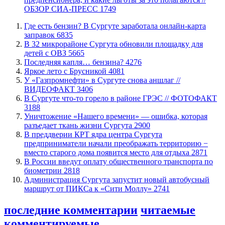
ОБЗОР СИА-ПРЕСС
1749
​Где есть бензин? В Сургуте заработала онлайн-карта
заправок
6835
В 32 микрорайоне Сургута обновили площадку для
детей с ОВЗ
5665
​Последняя капля… бензина?
4276
Яркое лето с Брусникой
4081
У «Газпромнефти» в Сургуте снова аншлаг //
ВИДЕОФАКТ
3406
​В Сургуте что-то горело в районе ГРЭС // ФОТОФАКТ
3188
​Уничтожение «Нашего времени» — ошибка, которая
разъедает ткань жизни Сургута
2900
​В преддверии КРТ ядра центра Сургута
предприниматели начали преображать территорию −
вместо старого дома появится место для отдыха
2871
В России введут оплату общественного транспорта по
биометрии
2818
​Администрация Сургута запустит новый автобусный
маршрут от ПИКСа к «Сити Моллу»
2741
последние комментарии
читаемые
комментируемые