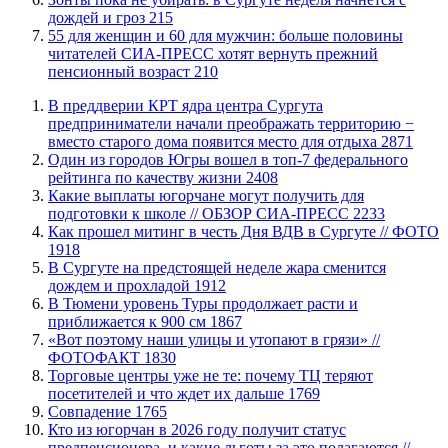
дождей и гроз
215
​55 для женщин и 60 для мужчин: больше половины
читателей СИА-ПРЕСС хотят вернуть прежний
пенсионный возраст
210
​В преддверии КРТ ядра центра Сургута
предприниматели начали преображать территорию −
вместо старого дома появится место для отдыха
2871
Один из городов Югры вошел в топ-7 федерального
рейтинга по качеству жизни
2408
Какие выплаты югорчане могут получить для
подготовки к школе // ОБЗОР СИА-ПРЕСС
2233
Как прошел митинг в честь Дня ВДВ в Сургуте // ФОТО
1918
В Сургуте на предстоящей неделе жара сменится
дождем и прохладой
1912
В Тюмени уровень Туры продолжает расти и
приближается к 900 см
1867
«Вот поэтому наши улицы и утопают в грязи» //
ФОТОФАКТ
1830
Торговые центры уже не те: почему ТЦ теряют
посетителей и что ждет их дальше
1769
​Совпадение
1765
Кто из югорчан в 2026 году получит статус
предпенсионера, и какие льготы за это полагаются //