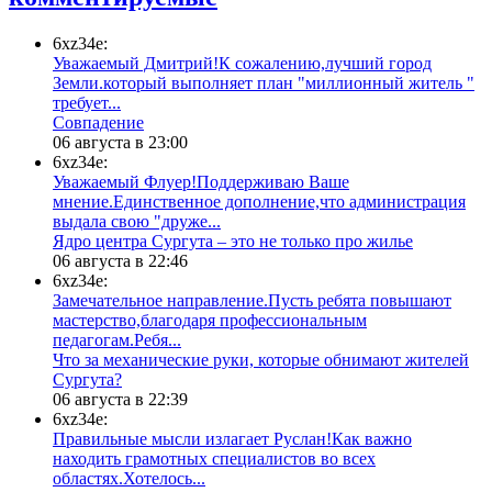
6xz34e:
Уважаемый Дмитрий!К сожалению,лучший город
Земли.который выполняет план "миллионный житель "
требует...
​Совпадение
06 августа в 23:00
6xz34e:
Уважаемый Флуер!Поддерживаю Ваше
мнение.Единственное дополнение,что администрация
выдала свою "друже...
​Ядро центра Сургута ‒ это не только про жилье
06 августа в 22:46
6xz34e:
Замечательное направление.Пусть ребята повышают
мастерство,благодаря профессиональным
педагогам.Ребя...
​Что за механические руки, которые обнимают жителей
Сургута?
06 августа в 22:39
6xz34e:
Правильные мысли излагает Руслан!Как важно
находить грамотных специалистов во всех
областях.Хотелось...