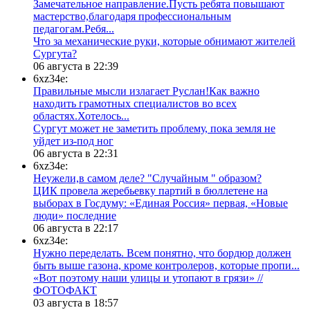
Замечательное направление.Пусть ребята повышают
мастерство,благодаря профессиональным
педагогам.Ребя...
​Что за механические руки, которые обнимают жителей
Сургута?
06 августа в 22:39
6xz34e:
Правильные мысли излагает Руслан!Как важно
находить грамотных специалистов во всех
областях.Хотелось...
Сургут может не заметить проблему, пока земля не
уйдет из-под ног
06 августа в 22:31
6xz34e:
Неужели,в самом деле? "Случайным " образом?
ЦИК провела жеребьевку партий в бюллетене на
выборах в Госдуму: «Единая Россия» первая, «Новые
люди» последние
06 августа в 22:17
6xz34e:
Нужно переделать. Всем понятно, что бордюр должен
быть выше газона, кроме контролеров, которые пропи...
«Вот поэтому наши улицы и утопают в грязи» //
ФОТОФАКТ
03 августа в 18:57