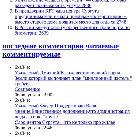
разъедает ткань жизни Сургута
2836
​В преддверии КРТ ядра центра Сургута
предприниматели начали преображать территорию −
вместо старого дома появится место для отдыха
2748
В России введут оплату общественного транспорта по
биометрии
2699
последние комментарии
читаемые
комментируемые
6xz34e:
Уважаемый Дмитрий!К сожалению,лучший город
Земли.который выполняет план "миллионный житель "
требует...
​Совпадение
06 августа в 23:00
6xz34e:
Уважаемый Флуер!Поддерживаю Ваше
мнение.Единственное дополнение,что администрация
выдала свою "друже...
​Ядро центра Сургута ‒ это не только про жилье
06 августа в 22:46
6xz34e: