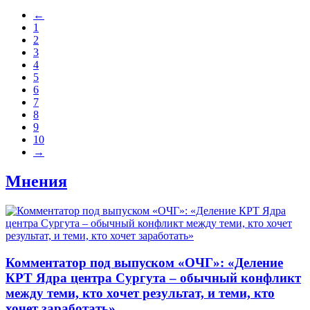
←
1
2
3
4
5
6
7
8
9
10
→
Мнения
​Комментатор под выпуском «ОЧГ»: «Деление
КРТ Ядра центра Сургута – обычный конфликт
между теми, кто хочет результат, и теми, кто
хочет заработать»