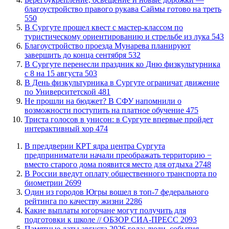
благоустройство правого рукава Саймы готово на треть
550
В Сургуте прошел квест с мастер-классом по
туристическому ориентированию и стрельбе из лука
543
Благоустройство проезда Мунарева планируют
завершить до конца сентября
532
​В Сургуте перенесли праздник ко Дню физкультурника
с 8 на 15 августа
503
​В День физкультурника в Сургуте ограничат движение
по Университетской
481
Не прошли на бюджет? В СФУ напомнили о
возможности поступить на платное обучение
475
​Триста голосов в унисон: в Сургуте впервые пройдет
интерактивный хор
474
​В преддверии КРТ ядра центра Сургута
предприниматели начали преображать территорию −
вместо старого дома появится место для отдыха
2748
В России введут оплату общественного транспорта по
биометрии
2699
Один из городов Югры вошел в топ-7 федерального
рейтинга по качеству жизни
2286
Какие выплаты югорчане могут получить для
подготовки к школе // ОБЗОР СИА-ПРЕСС
2093
​Памятные даты августа 2026 года: люди, события,