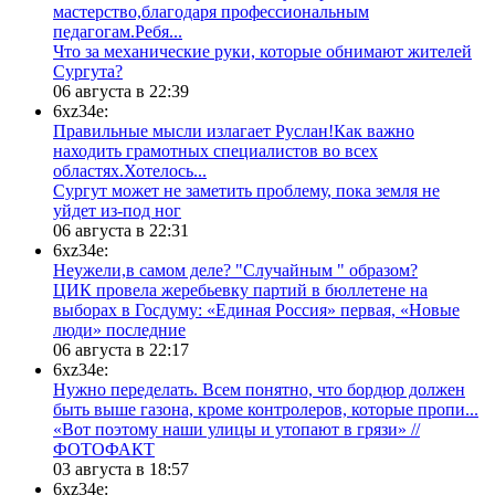
мастерство,благодаря профессиональным
педагогам.Ребя...
​Что за механические руки, которые обнимают жителей
Сургута?
06 августа в 22:39
6xz34e:
Правильные мысли излагает Руслан!Как важно
находить грамотных специалистов во всех
областях.Хотелось...
Сургут может не заметить проблему, пока земля не
уйдет из-под ног
06 августа в 22:31
6xz34e:
Неужели,в самом деле? "Случайным " образом?
ЦИК провела жеребьевку партий в бюллетене на
выборах в Госдуму: «Единая Россия» первая, «Новые
люди» последние
06 августа в 22:17
6xz34e:
Нужно переделать. Всем понятно, что бордюр должен
быть выше газона, кроме контролеров, которые пропи...
«Вот поэтому наши улицы и утопают в грязи» //
ФОТОФАКТ
03 августа в 18:57
6xz34e: