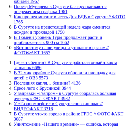
юбилеи
1967
​Проезд Мунарева в Сургуте благоустраивают с
опережением графика
1961
Как прошел митинг в честь Дня ВДВ в Сургуте // ФОТО
1765
В Сургуте на предстоящей неделе жара сменится
дождем и прохладой
1750
В Тюмени уровень Туры продолжает расти и
приближается к 900 см
1662
«Вот поэтому наши улицы и утопают в грязи» //
ФОТОФАКТ
1657
​Где есть бензин? В Сургуте заработала онлайн-карта
заправок
6686
В 32 микрорайоне Сургута обновили площадку для
детей с ОВЗ
5573
​Последняя капля… бензина?
4136
Яркое лето с Брусникой
3944
​У заправки «Газпром» в Сургуте собралась большая
очередь // ФОТОФАКТ
3932
У «Газпромнефти» в Сургуте снова аншлаг //
ВИДЕОФАКТ
3316
​В Сургуте что-то горело в районе ГРЭС // ФОТОФАКТ
3087
​Уничтожение «Нашего времени» — ошибка, которая