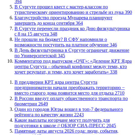
394
В Сургуте прошел квест с мастер-классом по
туристическому ориентированию и стрельбе из лука
390
Благоустройство проезда Мунарева планируют
завершить до конца сентября
364
​В Сургуте перенесли праздник ко Дню физкультурника
с 8 на 15 августа
348
Не прошли на бюджет? В СФУ напомнили о
возможности поступить на платное обучение
346
​В День физкультурника в Сургуте ограничат движение
по Университетской
345
​Комментатор под выпуском «ОЧГ»: «Деление КРТ Ядра
центра Сургута – обычный конфликт между теми, кто
хочет результат, и теми, кто хочет заработать»
338
​В преддверии КРТ ядра центра Сургута
предприниматели начали преображать территорию −
вместо старого дома появится место для отдыха
2710
В России введут оплату общественного транспорта по
биометрии
2649
Один из городов Югры вошел в топ-7 федерального
рейтинга по качеству жизни
2243
Какие выплаты югорчане могут получить для
подготовки к школе // ОБЗОР СИА-ПРЕСС
2045
​Памятные даты августа 2026 года: люди, события,