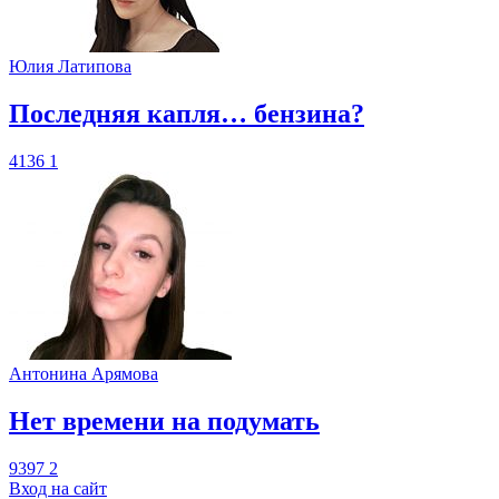
Юлия Латипова
​Последняя капля… бензина?
4136
1
Антонина Арямова
​Нет времени на подумать
9397
2
Вход на сайт