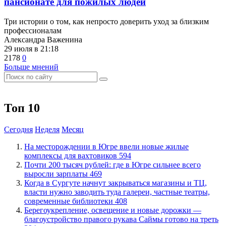
пансионате для пожилых людей
Три истории о том, как непросто доверить уход за близким
профессионалам
Александра Важенина
29 июля в 21:18
2178
0
Больше мнений
Топ 10
Сегодня
Неделя
Месяц
​На месторождении в Югре ввели новые жилые
комплексы для вахтовиков
594
​Почти 200 тысяч рублей: где в Югре сильнее всего
выросли зарплаты
469
​Когда в Сургуте начнут закрываться магазины и ТЦ,
власти нужно заводить туда галереи, частные театры,
современные библиотеки
408
Берегоукрепление, освещение и новые дорожки —
благоустройство правого рукава Саймы готово на треть