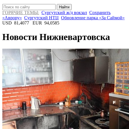
Найти
ГОРЯЧИЕ ТЕМЫ:
Сургутский ж/д вокзал
Сохранить
«Аврору»
Сургутский НТЦ
Обновление парка «За Саймой»
USD
81,4077
EUR
94,0585
Новости Нижневартовска