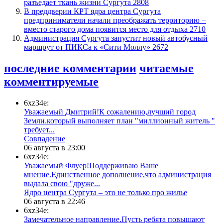
разъедает ткань жизни Сургута
2808
​В преддверии КРТ ядра центра Сургута
предприниматели начали преображать территорию −
вместо старого дома появится место для отдыха
2710
​Администрация Сургута запустит новый автобусный
маршрут от ПИКСа к «Сити Моллу»
2672
последние комментарии
читаемые
комментируемые
6xz34e:
Уважаемый Дмитрий!К сожалению,лучший город
Земли.который выполняет план "миллионный житель "
требует...
​Совпадение
06 августа в 23:00
6xz34e:
Уважаемый Флуер!Поддерживаю Ваше
мнение.Единственное дополнение,что администрация
выдала свою "друже...
​Ядро центра Сургута ‒ это не только про жилье
06 августа в 22:46
6xz34e:
Замечательное направление.Пусть ребята повышают