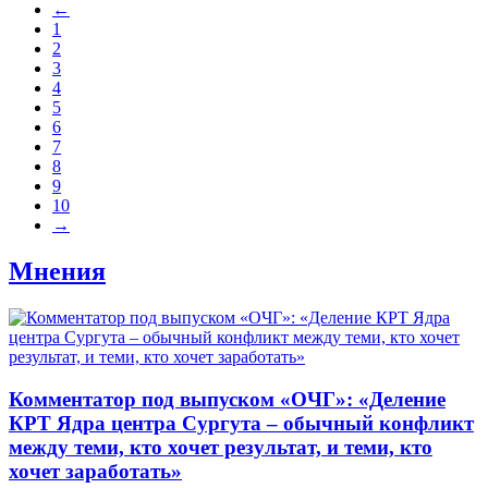
←
1
2
3
4
5
6
7
8
9
10
→
Мнения
​Комментатор под выпуском «ОЧГ»: «Деление
КРТ Ядра центра Сургута – обычный конфликт
между теми, кто хочет результат, и теми, кто
хочет заработать»