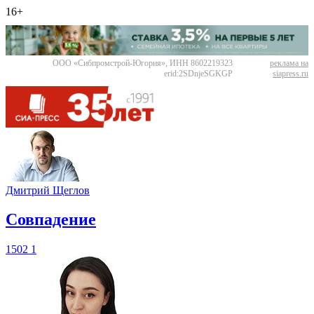
16+
ООО «Сибпромстрой-Югория», ИНН 8602219323
реклама на
erid:2SDnjeSGKGP
siapress.ru
Дмитрий Щеглов
​Совпадение
1502
1