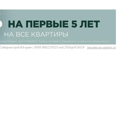
Сибпромстрой-Югория», ИНН 8602219323 erid:2SDnjeSGKGP
реклама на siapress.ru