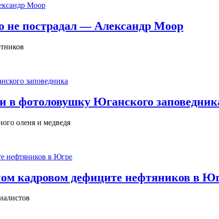
 не пострадал — Александр Моор
отников
и в фотоловушку Юганского заповедник
ого оленя и медведя
ном кадровом дефиците нефтяников в Ю
циалистов