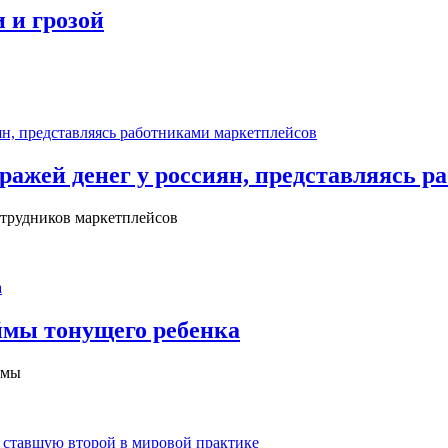
 и грозой
ажей денег у россиян, представляясь р
трудников маркетплейсов
ймы тонущего ребенка
ймы