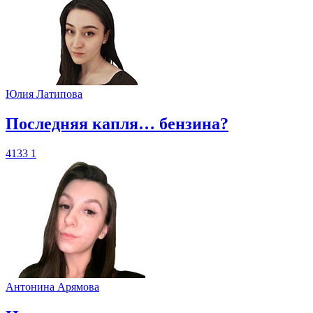
Юлия Латипова
​Последняя капля… бензина?
4133
1
Антонина Арямова