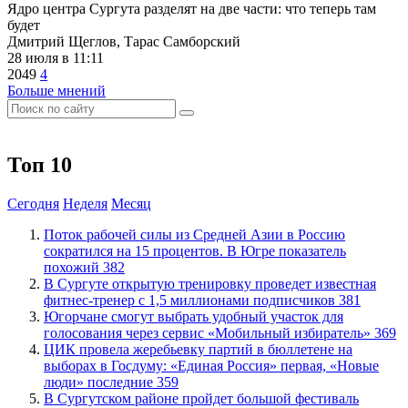
Ядро центра Сургута разделят на две части: что теперь там
будет
Дмитрий Щеглов, Тарас Самборский
28 июля в 11:11
2049
4
Больше мнений
Топ 10
Сегодня
Неделя
Месяц
Поток рабочей силы из Средней Азии в Россию
сократился на 15 процентов. В Югре показатель
похожий
382
В Сургуте открытую тренировку проведет известная
фитнес-тренер с 1,5 миллионами подписчиков
381
Югорчане смогут выбрать удобный участок для
голосования через сервис «Мобильный избиратель»
369
ЦИК провела жеребьевку партий в бюллетене на
выборах в Госдуму: «Единая Россия» первая, «Новые
люди» последние
359
В Сургутском районе пройдет большой фестиваль