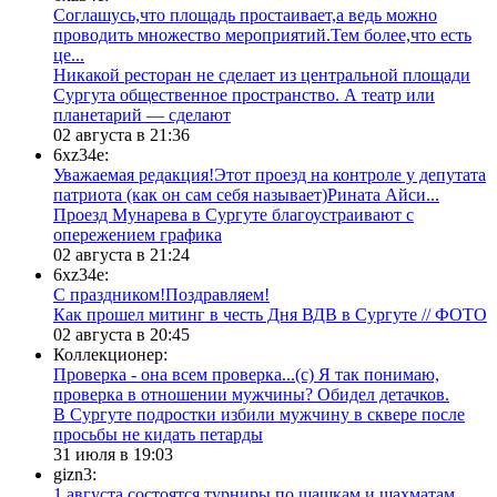
Соглашусь,что площадь простаивает,а ведь можно
проводить множество мероприятий.Тем более,что есть
це...
​Никакой ресторан не сделает из центральной площади
Сургута общественное пространство. А театр или
планетарий — сделают
02 августа в 21:36
6xz34e:
Уважаемая редакция!Этот проезд на контроле у депутата
патриота (как он сам себя называет)Рината Айси...
​Проезд Мунарева в Сургуте благоустраивают с
опережением графика
02 августа в 21:24
6xz34e:
С праздником!Поздравляем!
Как прошел митинг в честь Дня ВДВ в Сургуте // ФОТО
02 августа в 20:45
Коллекционер:
Проверка - она всем проверка...(с) Я так понимаю,
проверка в отношении мужчины? Обидел детачков.
В Сургуте подростки избили мужчину в сквере после
просьбы не кидать петарды
31 июля в 19:03
gizn3:
1 августа состоятся турниры по шашкам и шахматам,