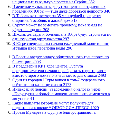
национальных культур с гостем из Сербии
352
Именитые музыканты дадут концерты в отдаленных
поселениях Югры — туда даже добраться непросто
346
В Тобольске инвестор за 35 млн рублей превратит
старинный особняк в жилой дом
313
Сургут может не заметить проблему, пока земля не
уйдет из-под ног
308
Школы, детсады и больницы в Югре будут строиться по
единому стандарту качества
297
В Югре специалисты начали ежедневный мониторинг
Иртыша из-за перегрева воды
296
В России введут оплату общественного транспорта по
биометрии
2553
​В преддверии КРТ ядра центра Сургута
предприниматели начали преображать территорию −
вместо старого дома появится место для отдыха
2493
Один из городов Югры вошел в топ-7 федерального
рейтинга по качеству жизни
2173
​Индексация пенсий, уведомления о налогах через
«Госуслуги» и борьба с мошенниками: что изменится в
августе
2011
Какие выплаты югорчане могут получить для
подготовки к школе // ОБЗОР СИА-ПРЕСС
1929
​Проезд Мунарева в Сургуте благоустраивают с