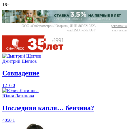
16+
ООО «Сибпромстрой-Югория», ИНН 8602219323
реклама на
erid:2SDnjeSGKGP
siapress.ru
Дмитрий Щеглов
​Совпадение
1216
0
Юлия Латипова
​Последняя капля… бензина?
4050
1