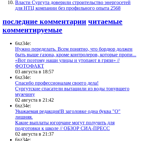
Власти Сургута доверили строительство энергосетей
для НТЦ компании без профильного опыта
2568
последние комментарии
читаемые
комментируемые
6xz34e:
Нужно переделать. Всем понятно, что бордюр должен
быть выше газона, кроме контролеров, которые пропи...
«Вот поэтому наши улицы и утопают в грязи» //
ФОТОФАКТ
03 августа в 18:57
6xz34e:
Спасибо профессионалам своего дела!
Сургутские спасатели вытащили из воды тонувшего
мужчину
02 августа в 21:42
6xz34e:
Уважаемая редакция!В заголовке одна буква "О"
лишняя.
Какие выплаты югорчане могут получить для
подготовки к школе // ОБЗОР СИА-ПРЕСС
02 августа в 21:37
6xz34e: