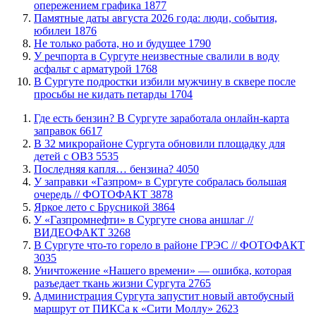
опережением графика
1877
​Памятные даты августа 2026 года: люди, события,
юбилеи
1876
​Не только работа, но и будущее
1790
​У речпорта в Сургуте неизвестные свалили в воду
асфальт с арматурой
1768
В Сургуте подростки избили мужчину в сквере после
просьбы не кидать петарды
1704
​Где есть бензин? В Сургуте заработала онлайн-карта
заправок
6617
В 32 микрорайоне Сургута обновили площадку для
детей с ОВЗ
5535
​Последняя капля… бензина?
4050
​У заправки «Газпром» в Сургуте собралась большая
очередь // ФОТОФАКТ
3878
Яркое лето с Брусникой
3864
У «Газпромнефти» в Сургуте снова аншлаг //
ВИДЕОФАКТ
3268
​В Сургуте что-то горело в районе ГРЭС // ФОТОФАКТ
3035
​Уничтожение «Нашего времени» — ошибка, которая
разъедает ткань жизни Сургута
2765
​Администрация Сургута запустит новый автобусный
маршрут от ПИКСа к «Сити Моллу»
2623