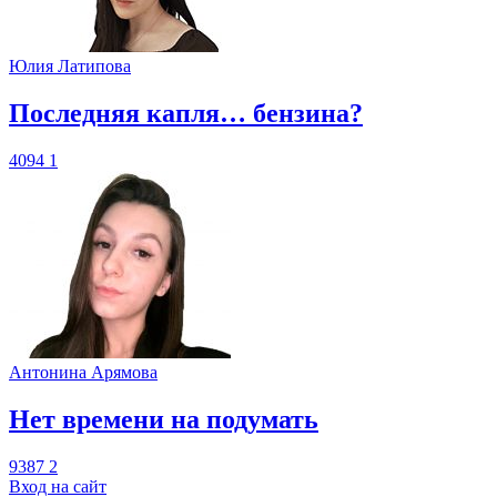
Юлия Латипова
​Последняя капля… бензина?
4094
1
Антонина Арямова
​Нет времени на подумать
9387
2
Вход на сайт