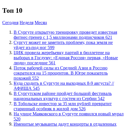
Топ 10
Сегодня
Неделя
Месяц
В Сургуте открытую тренировку проведет известная
фитнес-тренер с 1,5 миллионами подписчиков
621
Сургут может не заметить проблему, пока земля не
уйдет из-под ног
599
ЦИК провела жеребьевку партий в бюллетене на
выборах в Госдуму: «Единая Россия» первая, «Новые
люди» последние
561
Поток рабочей силы из Средней Азии в Россию
сократился на 15 процентов. В Югре показатель
похожий
552
​Куда сходить в Сургуте на выходных 8-9 августа? //
АФИША
545
В Сургутском районе пройдет большой фестиваль
национальных культур с гостем из Сербии
542
В Тобольске инвестор за 35 млн рублей превратит
старинный особняк в жилой дом
526
​На улице Маяковского в Сургуте появился новый мурал
520
Именитые музыканты дадут концерты в отдаленных