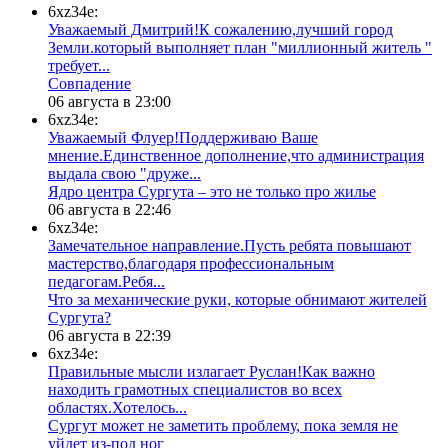
6xz34e:
Уважаемый Дмитрий!К сожалению,лучший город
Земли.который выполняет план "миллионный житель "
требует...
​Совпадение
06 августа в 23:00
6xz34e:
Уважаемый Флуер!Поддерживаю Ваше
мнение.Единственное дополнение,что администрация
выдала свою "друже...
​Ядро центра Сургута ‒ это не только про жилье
06 августа в 22:46
6xz34e:
Замечательное направление.Пусть ребята повышают
мастерство,благодаря профессиональным
педагогам.Ребя...
​Что за механические руки, которые обнимают жителей
Сургута?
06 августа в 22:39
6xz34e:
Правильные мысли излагает Руслан!Как важно
находить грамотных специалистов во всех
областях.Хотелось...
Сургут может не заметить проблему, пока земля не
уйдет из-под ног