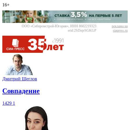
16+
ООО «Сибпромстрой-Югория», ИНН 8602219323
реклама на
erid:2SDnjeSGKGP
siapress.ru
Дмитрий Щеглов
​Совпадение
1429
1