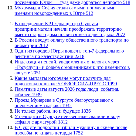
поселениях Югры — туда даже добраться непросто
518
​Мухаммад и София стали самыми популярными
именами новорожденных в Югре
512
​В преддверии КРТ ядра центра Сургута
предприниматели начали преображать территорию −
вместо старого дома появится место для отдыха
2672
В России введут оплату общественного транспорта по
биометрии
2612
Один из городов Югры вошел в топ-7 федерального
рейтинга по качеству жизни
2218
​Индексация пенсий, уведомления о налогах через
«Госуслуги» и борьба с мошенниками: что изменится в
августе
2051
Какие выплаты югорчане могут получить для
подготовки к школе // ОБЗОР СИА-ПРЕСС
1999
​Памятные даты августа 2026 года: люди, события,
юбилеи
1939
​Проезд Мунарева в Сургуте благоустраивают с
опережением графика
1932
​Не только работа, но и будущее
1836
​У речпорта в Сургуте неизвестные свалили в воду
асфальт с арматурой
1812
В Сургуте подростки избили мужчину в сквере после
просьбы не кидать петарды
1752