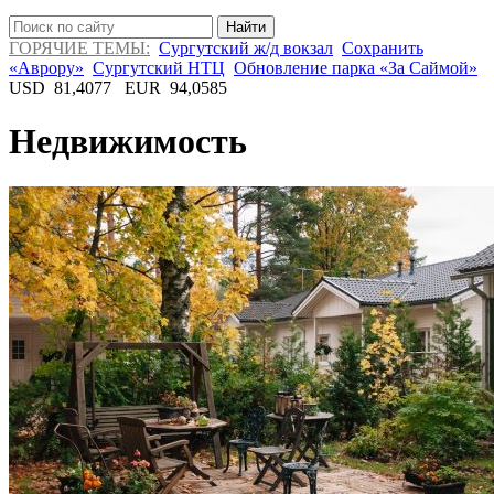
Найти
ГОРЯЧИЕ ТЕМЫ:
Сургутский ж/д вокзал
Сохранить
«Аврору»
Сургутский НТЦ
Обновление парка «За Саймой»
USD
81,4077
EUR
94,0585
Недвижимость