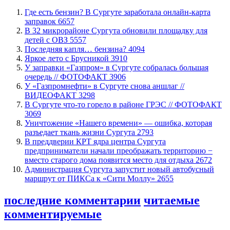
​Где есть бензин? В Сургуте заработала онлайн-карта
заправок
6657
В 32 микрорайоне Сургута обновили площадку для
детей с ОВЗ
5557
​Последняя капля… бензина?
4094
Яркое лето с Брусникой
3910
​У заправки «Газпром» в Сургуте собралась большая
очередь // ФОТОФАКТ
3906
У «Газпромнефти» в Сургуте снова аншлаг //
ВИДЕОФАКТ
3298
​В Сургуте что-то горело в районе ГРЭС // ФОТОФАКТ
3069
​Уничтожение «Нашего времени» — ошибка, которая
разъедает ткань жизни Сургута
2793
​В преддверии КРТ ядра центра Сургута
предприниматели начали преображать территорию −
вместо старого дома появится место для отдыха
2672
​Администрация Сургута запустит новый автобусный
маршрут от ПИКСа к «Сити Моллу»
2655
последние комментарии
читаемые
комментируемые