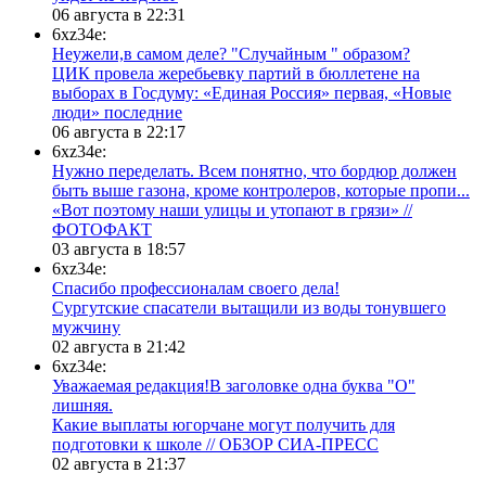
06 августа в 22:31
6xz34e:
Неужели,в самом деле? "Случайным " образом?
ЦИК провела жеребьевку партий в бюллетене на
выборах в Госдуму: «Единая Россия» первая, «Новые
люди» последние
06 августа в 22:17
6xz34e:
Нужно переделать. Всем понятно, что бордюр должен
быть выше газона, кроме контролеров, которые пропи...
«Вот поэтому наши улицы и утопают в грязи» //
ФОТОФАКТ
03 августа в 18:57
6xz34e:
Спасибо профессионалам своего дела!
Сургутские спасатели вытащили из воды тонувшего
мужчину
02 августа в 21:42
6xz34e:
Уважаемая редакция!В заголовке одна буква "О"
лишняя.
Какие выплаты югорчане могут получить для
подготовки к школе // ОБЗОР СИА-ПРЕСС
02 августа в 21:37