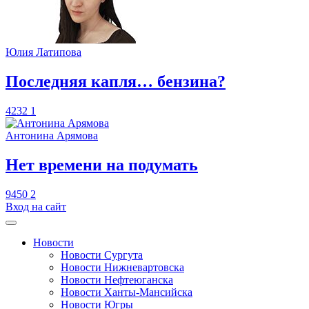
Юлия Латипова
​Последняя капля… бензина?
4232
1
Антонина Арямова
​Нет времени на подумать
9450
2
Вход на сайт
Новости
Новости Сургута
Новости Нижневартовска
Новости Нефтеюганска
Новости Ханты-Мансийска
Новости Югры