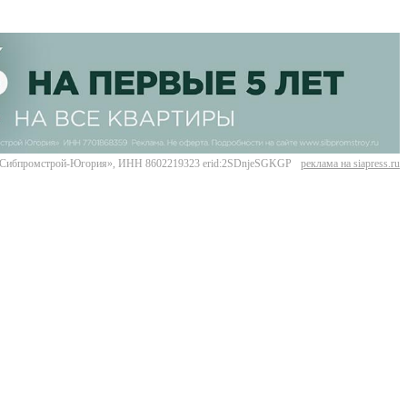
Сибпромстрой-Югория», ИНН 8602219323 erid:2SDnjeSGKGP
реклама на siapress.ru