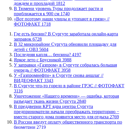
дождем и прохладой
1812
В Тюмени уровень Туры продолжает расти и
приближается к 900 см
1740
«Вот поэтому наши улицы и утопают в грязи» //
ФОТОФАКТ
1718
​Где есть бензин? В Сургуте заработала онлайн-карта
заправок
6728
В 32 микрорайоне Сургута обновили площадку для
детей с ОВЗ
5604
​Последняя капля… бензина?
4197
Яркое лето с Брусникой
3988
​У заправки «Газпром» в Сургуте собралась большая
очередь // ФОТОФАКТ
3958
У «Газпромнефти» в Сургуте снова аншлаг //
ВИДЕОФАКТ
3343
​В Сургуте что-то горело в районе ГРЭС // ФОТОФАКТ
3116
​Уничтожение «Нашего времени» — ошибка, которая
разъедает ткань жизни Сургута
2840
​В преддверии КРТ ядра центра Сургута
предприниматели начали преображать территорию −
вместо старого дома появится место для отдыха
2769
В России введут оплату общественного транспорта по
биометрии
2719