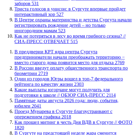
заборов
531
​Триста голосов в унисон: в Сургуте впервые пройдет
интерактивный хор
527
​В Центре охраны материнства и детства Сургута начали
регистрировать рождение детей – но только
иногородним мамам
523
​Как не потеряться в лесу во время грибного сезона? //
СИА-ПРЕСС ОТВЕЧАЕТ
515
​В преддверии КРТ ядра центра Сургута
предприниматели начали преображать территорию −
вместо старого дома появится место для отдыха
2769
В России введут оплату общественного транспорта по
биометрии
2719
Один из городов Югры вошел в топ-7 федерального
рейтинга по качеству жизни
2303
Какие выплаты югорчане могут получить для
подготовки к школе // ОБЗОР СИА-ПРЕСС
2114
​Памятные даты августа 2026 года: люди, события,
юбилеи
2041
​Проезд Мунарева в Сургуте благоустраивают с
опережением графика
2018
Как прошел митинг в честь Дня ВДВ в Сургуте // ФОТО
1820
В Сургуте на предстоящей неделе жара сменится