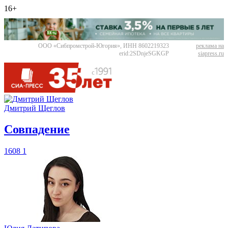
16+
ООО «Сибпромстрой-Югория», ИНН 8602219323
реклама на
erid:2SDnjeSGKGP
siapress.ru
Дмитрий Щеглов
​Совпадение
1608
1