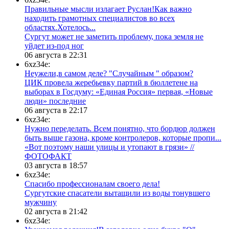
Правильные мысли излагает Руслан!Как важно
находить грамотных специалистов во всех
областях.Хотелось...
Сургут может не заметить проблему, пока земля не
уйдет из-под ног
06 августа в 22:31
6xz34e:
Неужели,в самом деле? "Случайным " образом?
ЦИК провела жеребьевку партий в бюллетене на
выборах в Госдуму: «Единая Россия» первая, «Новые
люди» последние
06 августа в 22:17
6xz34e:
Нужно переделать. Всем понятно, что бордюр должен
быть выше газона, кроме контролеров, которые пропи...
«Вот поэтому наши улицы и утопают в грязи» //
ФОТОФАКТ
03 августа в 18:57
6xz34e:
Спасибо профессионалам своего дела!
Сургутские спасатели вытащили из воды тонувшего
мужчину
02 августа в 21:42
6xz34e: