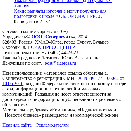
Уважаемая редакция!В заголовке одна буква "О"
лишняя.
Какие выплаты югорчане могут получить для
подготовки к школе // ОБЗОР СИА-ПРЕСС
02 августа в 21:37
Сетевое издание siapress.ru (16+)
Учредитель:
© ООО «Северпечать»
, 2024.
628403
,
Россия
,
ХМАО-Югра
, город
Сургут
,
Бульвар
Свободы, д. 1
СИА-ПРЕСС ЦЕНТР
Телефон редакции:
+7 (3462) 44-23-23
Главный редактор: Латипова Юлия Альфитовна
Дежурный по сайту:
post@siapress.ru
При использовании материалов ссылка обязательна.
Свидетельство о регистрации СМИ:
ЭЛ № ФС 77 – 66042 от
10.06.2016
, выдано Федеральной службой по надзору в сфере
связи, информационных технологий и массовых
коммуникаций. Редакция не несет ответственности за
достоверность информации, опубликованной в рекламных
объявлениях.
Материалы в рубриках «Компании», «Недвижимость» и
«Новости бизнеса» размещаются на коммерческой основе.
Правила сайта
Рекламодателям