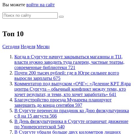
Вы можете
войти на сайт
Топ 10
Сегодня
Неделя
Месяц
​Когда в Сургуте начнут закрываться магазины и ТЦ,
власти нужно заводить туда галереи, частные театры,
современные библиотеки
721
​Почти 200 тысяч рублей: где в Югре сильнее всего
выросли зарплаты
675
​Комментатор под выпуском «ОЧГ»: «Деление КРТ Ядра
центра Сургута – обычный конфликт между теми, кто
хочет результат, и теми, кто хочет заработать»
641
Благоустройство проезда Мунарева планируют
завершить до конца сентября
597
​В Сургуте перенесли праздник ко Дню физкультурника
с 8 на 15 августа
566
​В День физкультурника в Сургуте ограничат движение
по Университетской
540
​В Сургуте убрали больше двух километров лишних