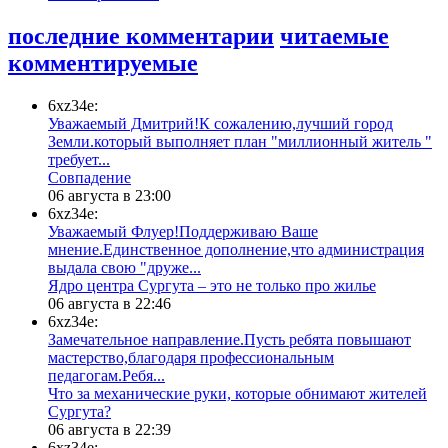
последние комментарии
читаемые
комментируемые
6xz34e:
Уважаемый Дмитрий!К сожалению,лучший город
Земли.который выполняет план "миллионный житель "
требует...
​Совпадение
06 августа в 23:00
6xz34e:
Уважаемый Флуер!Поддерживаю Ваше
мнение.Единственное дополнение,что администрация
выдала свою "друже...
​Ядро центра Сургута ‒ это не только про жилье
06 августа в 22:46
6xz34e:
Замечательное направление.Пусть ребята повышают
мастерство,благодаря профессиональным
педагогам.Ребя...
​Что за механические руки, которые обнимают жителей
Сургута?
06 августа в 22:39
6xz34e: