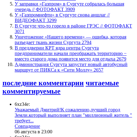
​У заправки «Газпром» в Сургуте собралась большая
очередь // ФОТОФАКТ
3909
У «Газпромнефти» в Сургуте снова аншлаг //
ВИДЕОФАКТ
3299
​В Сургуте что-то горело в районе ГРЭС // ФОТОФАКТ
3071
​Уничтожение «Нашего времени» — ошибка, которая
разъедает ткань жизни Сургута
2794
​В преддверии КРТ ядра центра Сургута
предприниматели начали преображать территорию −
вместо старого дома появится место для отдыха
2679
​Администрация Сургута запустит новый автобусный
маршрут от ПИКСа к «Сити Моллу»
2657
последние комментарии
читаемые
комментируемые
6xz34e:
Уважаемый Дмитрий!К сожалению,лучший город
Земли.который выполняет план "миллионный житель "
требует...
​Совпадение
06 августа в 23:00