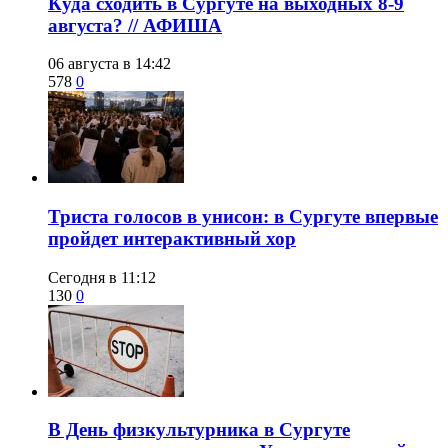
​Куда сходить в Сургуте на выходных 8-9
августа? // АФИША
06 августа в 14:42
578
0
​Триста голосов в унисон: в Сургуте впервые
пройдет интерактивный хор
Сегодня в 11:12
130
0
​В День физкультурника в Сургуте