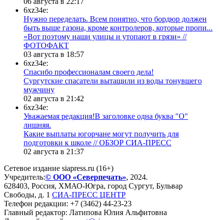
06 августа в 22:17
6xz34e:
Нужно переделать. Всем понятно, что бордюр должен
быть выше газона, кроме контролеров, которые пропи...
«Вот поэтому наши улицы и утопают в грязи» //
ФОТОФАКТ
03 августа в 18:57
6xz34e:
Спасибо профессионалам своего дела!
Сургутские спасатели вытащили из воды тонувшего
мужчину
02 августа в 21:42
6xz34e:
Уважаемая редакция!В заголовке одна буква "О"
лишняя.
Какие выплаты югорчане могут получить для
подготовки к школе // ОБЗОР СИА-ПРЕСС
02 августа в 21:37
Сетевое издание siapress.ru (16+)
Учредитель:
© ООО «Северпечать»
, 2024.
628403
,
Россия
,
ХМАО-Югра
, город
Сургут
,
Бульвар
Свободы, д. 1
СИА-ПРЕСС ЦЕНТР
Телефон редакции:
+7 (3462) 44-23-23
Главный редактор: Латипова Юлия Альфитовна