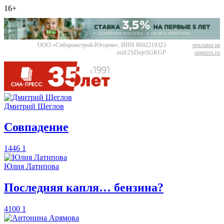
16+
ООО «Сибпромстрой-Югория», ИНН 8602219323
реклама на
erid:2SDnjeSGKGP
siapress.ru
Дмитрий Щеглов
​Совпадение
1446
1
Юлия Латипова
​Последняя капля… бензина?
4100
1