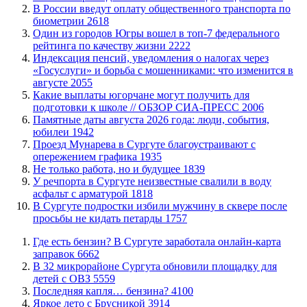
В России введут оплату общественного транспорта по
биометрии
2618
Один из городов Югры вошел в топ-7 федерального
рейтинга по качеству жизни
2222
​Индексация пенсий, уведомления о налогах через
«Госуслуги» и борьба с мошенниками: что изменится в
августе
2055
Какие выплаты югорчане могут получить для
подготовки к школе // ОБЗОР СИА-ПРЕСС
2006
​Памятные даты августа 2026 года: люди, события,
юбилеи
1942
​Проезд Мунарева в Сургуте благоустраивают с
опережением графика
1935
​Не только работа, но и будущее
1839
​У речпорта в Сургуте неизвестные свалили в воду
асфальт с арматурой
1818
В Сургуте подростки избили мужчину в сквере после
просьбы не кидать петарды
1757
​Где есть бензин? В Сургуте заработала онлайн-карта
заправок
6662
В 32 микрорайоне Сургута обновили площадку для
детей с ОВЗ
5559
​Последняя капля… бензина?
4100
Яркое лето с Брусникой
3914