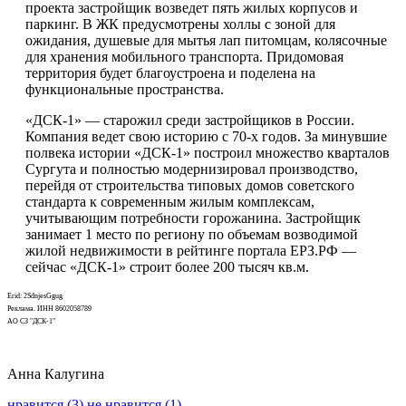
проекта застройщик возведет пять жилых корпусов и
паркинг. В ЖК предусмотрены холлы с зоной для
ожидания, душевые для мытья лап питомцам, колясочные
для хранения мобильного транспорта. Придомовая
территория будет благоустроена и поделена на
функциональные пространства.
«ДСК-1» — старожил среди застройщиков в России.
Компания ведет свою историю с 70-х годов. За минувшие
полвека истории «ДСК-1» построил множество кварталов
Сургута и полностью модернизировал производство,
перейдя от строительства типовых домов советского
стандарта к современным жилым комплексам,
учитывающим потребности горожанина. Застройщик
занимает 1 место по региону по объемам возводимой
жилой недвижимости в рейтинге портала ЕРЗ.РФ —
сейчас «ДСК-1» строит более 200 тысяч кв.м.
Erid: 2SdnjesGgug
Реклама. ИНН 8602058789
АО СЗ "ДСК-1"
Анна Калугина
нравится (3)
не нравится (1)