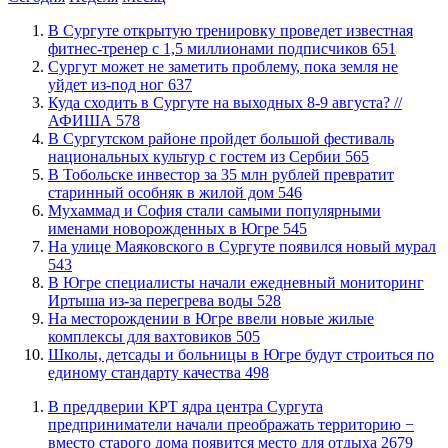
В Сургуте открытую тренировку проведет известная
фитнес-тренер с 1,5 миллионами подписчиков
651
Сургут может не заметить проблему, пока земля не
уйдет из-под ног
637
​Куда сходить в Сургуте на выходных 8-9 августа? //
АФИША
578
В Сургутском районе пройдет большой фестиваль
национальных культур с гостем из Сербии
565
В Тобольске инвестор за 35 млн рублей превратит
старинный особняк в жилой дом
546
​Мухаммад и София стали самыми популярными
именами новорожденных в Югре
545
​На улице Маяковского в Сургуте появился новый мурал
543
В Югре специалисты начали ежедневный мониторинг
Иртыша из-за перегрева воды
528
​На месторождении в Югре ввели новые жилые
комплексы для вахтовиков
505
Школы, детсады и больницы в Югре будут строиться по
единому стандарту качества
498
​В преддверии КРТ ядра центра Сургута
предприниматели начали преображать территорию −
вместо старого дома появится место для отдыха
2679