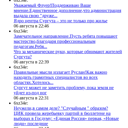
6xz34e:
Уважаемый Флуер!Поддерживаю Ваше
мнение.Единственное дополнение,что администрация
выдала свою "друже...
​Ядро центра Сургута ‒ это не только про жилье
06 августа в 22:46
6xz34e:
Замечательное направление.Пусть ребята повышают
мастерство,благодаря профессиональным
педагогам.Ребя...
​Что за механические руки, которые обнимают жителей
Сургута?
06 августа в 22:39
6xz34e:
Правильные мысли излагает Руслан!Как важно
находить грамотных специалистов во всех
областях.Хотелось...
Сургут может не заметить проблему, пока земля не
уйдет из-под ног
06 августа в 22:31
6xz34e:
Неужели,в самом деле? "Случайным " образом?
ЦИК провела жеребьевку партий в бюллетене на
выборах в Госдуму: «Единая Россия» первая, «Новые
люди» последние