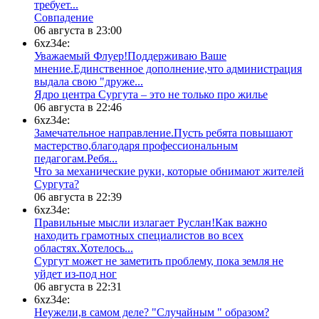
требует...
​Совпадение
06 августа в 23:00
6xz34e:
Уважаемый Флуер!Поддерживаю Ваше
мнение.Единственное дополнение,что администрация
выдала свою "друже...
​Ядро центра Сургута ‒ это не только про жилье
06 августа в 22:46
6xz34e:
Замечательное направление.Пусть ребята повышают
мастерство,благодаря профессиональным
педагогам.Ребя...
​Что за механические руки, которые обнимают жителей
Сургута?
06 августа в 22:39
6xz34e:
Правильные мысли излагает Руслан!Как важно
находить грамотных специалистов во всех
областях.Хотелось...
Сургут может не заметить проблему, пока земля не
уйдет из-под ног
06 августа в 22:31
6xz34e:
Неужели,в самом деле? "Случайным " образом?