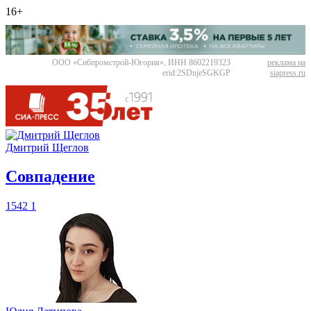
16+
ООО «Сибпромстрой-Югория», ИНН 8602219323
реклама на
erid:2SDnjeSGKGP
siapress.ru
Дмитрий Щеглов
​Совпадение
1542
1