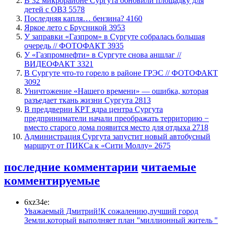
В 32 микрорайоне Сургута обновили площадку для
детей с ОВЗ
5578
​Последняя капля… бензина?
4160
Яркое лето с Брусникой
3953
​У заправки «Газпром» в Сургуте собралась большая
очередь // ФОТОФАКТ
3935
У «Газпромнефти» в Сургуте снова аншлаг //
ВИДЕОФАКТ
3321
​В Сургуте что-то горело в районе ГРЭС // ФОТОФАКТ
3092
​Уничтожение «Нашего времени» — ошибка, которая
разъедает ткань жизни Сургута
2813
​В преддверии КРТ ядра центра Сургута
предприниматели начали преображать территорию −
вместо старого дома появится место для отдыха
2718
​Администрация Сургута запустит новый автобусный
маршрут от ПИКСа к «Сити Моллу»
2675
последние комментарии
читаемые
комментируемые
6xz34e:
Уважаемый Дмитрий!К сожалению,лучший город
Земли.который выполняет план "миллионный житель "