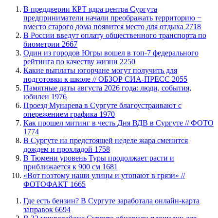
​В преддверии КРТ ядра центра Сургута
предприниматели начали преображать территорию −
вместо старого дома появится место для отдыха
2718
В России введут оплату общественного транспорта по
биометрии
2667
Один из городов Югры вошел в топ-7 федерального
рейтинга по качеству жизни
2250
Какие выплаты югорчане могут получить для
подготовки к школе // ОБЗОР СИА-ПРЕСС
2055
​Памятные даты августа 2026 года: люди, события,
юбилеи
1976
​Проезд Мунарева в Сургуте благоустраивают с
опережением графика
1970
Как прошел митинг в честь Дня ВДВ в Сургуте // ФОТО
1774
В Сургуте на предстоящей неделе жара сменится
дождем и прохладой
1758
В Тюмени уровень Туры продолжает расти и
приближается к 900 см
1681
«Вот поэтому наши улицы и утопают в грязи» //
ФОТОФАКТ
1665
​Где есть бензин? В Сургуте заработала онлайн-карта
заправок
6694