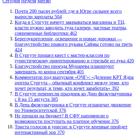
Сегодня
Неделя
Месяц
​Почти 200 тысяч рублей: где в Югре сильнее всего
выросли зарплаты
504
​Когда в Сургуте начнут закрываться магазины и ТЦ,
власти нужно заводить туда галереи, частные театры,
современные библиотеки
462
Берегоукрепление, освещение и новые дорожки —
благоустройство правого рукава Саймы готово на треть
424
В Сургуте прошел квест с мастер-классом по
туристическому ориентированию и стрельбе из лука
420
Благоустройство проезда Мунарева планируют
завершить до конца сентября
401
​Комментатор под выпуском «ОЧГ»: «Деление КРТ Ядра
центра Сургута – обычный конфликт между теми, кто
хочет результат, и теми, кто хочет заработать»
392
​В Сургуте перенесли праздник ко Дню физкультурника
с 8 на 15 августа
385
​В День физкультурника в Сургуте ограничат движение
по Университетской
376
Не прошли на бюджет? В СФУ напомнили о
возможности поступить на платное обучение
376
​Триста голосов в унисон: в Сургуте впервые пройдет
интерактивный хор
370