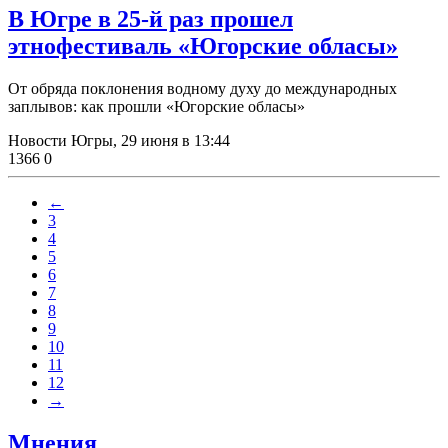
В Югре в 25-й раз прошел
этнофестиваль «Югорские обласы»
От обряда поклонения водному духу до международных
заплывов: как прошли «Югорские обласы»
Новости Югры,
29 июня в 13:44
1366
0
←
3
4
5
6
7
8
9
10
11
12
→
Мнения