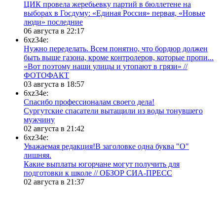
ЦИК провела жеребьевку партий в бюллетене на
выборах в Госдуму: «Единая Россия» первая, «Новые
люди» последние
06 августа в 22:17
6xz34e:
Нужно переделать. Всем понятно, что бордюр должен
быть выше газона, кроме контролеров, которые пропи...
«Вот поэтому наши улицы и утопают в грязи» //
ФОТОФАКТ
03 августа в 18:57
6xz34e:
Спасибо профессионалам своего дела!
Сургутские спасатели вытащили из воды тонувшего
мужчину
02 августа в 21:42
6xz34e:
Уважаемая редакция!В заголовке одна буква "О"
лишняя.
Какие выплаты югорчане могут получить для
подготовки к школе // ОБЗОР СИА-ПРЕСС
02 августа в 21:37