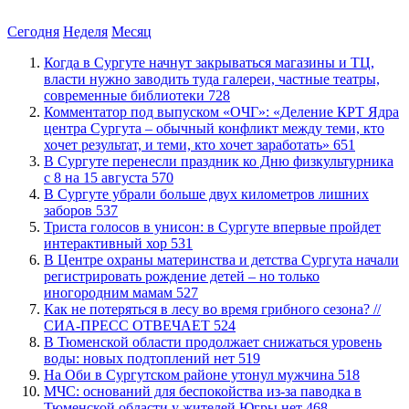
Сегодня
Неделя
Месяц
​Когда в Сургуте начнут закрываться магазины и ТЦ,
власти нужно заводить туда галереи, частные театры,
современные библиотеки
728
​Комментатор под выпуском «ОЧГ»: «Деление КРТ Ядра
центра Сургута – обычный конфликт между теми, кто
хочет результат, и теми, кто хочет заработать»
651
​В Сургуте перенесли праздник ко Дню физкультурника
с 8 на 15 августа
570
​В Сургуте убрали больше двух километров лишних
заборов
537
​Триста голосов в унисон: в Сургуте впервые пройдет
интерактивный хор
531
​В Центре охраны материнства и детства Сургута начали
регистрировать рождение детей – но только
иногородним мамам
527
​Как не потеряться в лесу во время грибного сезона? //
СИА-ПРЕСС ОТВЕЧАЕТ
524
​В Тюменской области продолжает снижаться уровень
воды: новых подтоплений нет
519
​На Оби в Сургутском районе утонул мужчина
518
​МЧС: оснований для беспокойства из-за паводка в
Тюменской области у жителей Югры нет
468