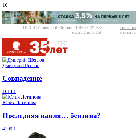
16+
ООО «Сибпромстрой-Югория», ИНН 8602219323
реклама на
erid:2SDnjeSGKGP
siapress.ru
Дмитрий Щеглов
​Совпадение
1614
1
Юлия Латипова
​Последняя капля… бензина?
4199
1