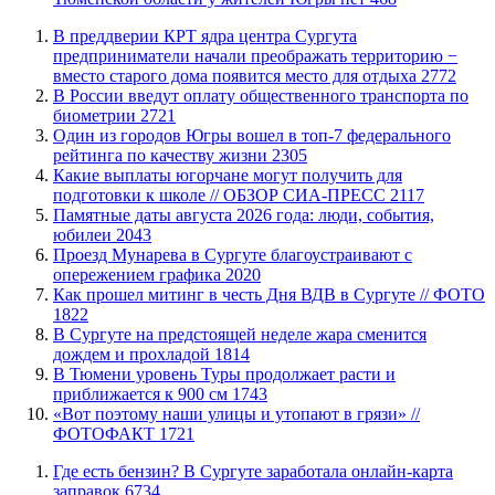
​В преддверии КРТ ядра центра Сургута
предприниматели начали преображать территорию −
вместо старого дома появится место для отдыха
2772
В России введут оплату общественного транспорта по
биометрии
2721
Один из городов Югры вошел в топ-7 федерального
рейтинга по качеству жизни
2305
Какие выплаты югорчане могут получить для
подготовки к школе // ОБЗОР СИА-ПРЕСС
2117
​Памятные даты августа 2026 года: люди, события,
юбилеи
2043
​Проезд Мунарева в Сургуте благоустраивают с
опережением графика
2020
Как прошел митинг в честь Дня ВДВ в Сургуте // ФОТО
1822
В Сургуте на предстоящей неделе жара сменится
дождем и прохладой
1814
В Тюмени уровень Туры продолжает расти и
приближается к 900 см
1743
«Вот поэтому наши улицы и утопают в грязи» //
ФОТОФАКТ
1721
​Где есть бензин? В Сургуте заработала онлайн-карта
заправок
6734