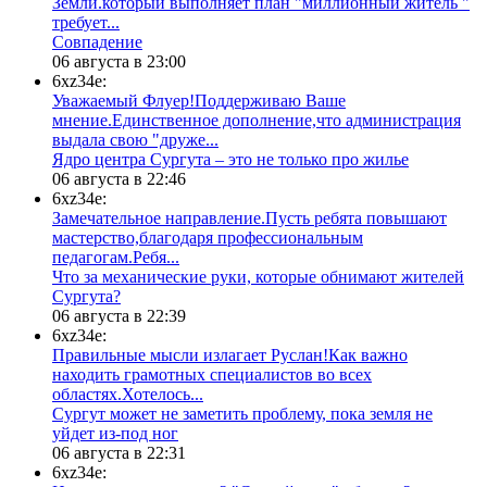
Земли.который выполняет план "миллионный житель "
требует...
​Совпадение
06 августа в 23:00
6xz34e:
Уважаемый Флуер!Поддерживаю Ваше
мнение.Единственное дополнение,что администрация
выдала свою "друже...
​Ядро центра Сургута ‒ это не только про жилье
06 августа в 22:46
6xz34e:
Замечательное направление.Пусть ребята повышают
мастерство,благодаря профессиональным
педагогам.Ребя...
​Что за механические руки, которые обнимают жителей
Сургута?
06 августа в 22:39
6xz34e:
Правильные мысли излагает Руслан!Как важно
находить грамотных специалистов во всех
областях.Хотелось...
Сургут может не заметить проблему, пока земля не
уйдет из-под ног
06 августа в 22:31
6xz34e: