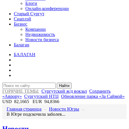
Блоги
Онлайн-конференции
Старый Сургут
Сиаплэй
Бизнес
Компании
Недвижимость
Новости бизнеса
Балаган
БАЛАГАН
Найти
ГОРЯЧИЕ ТЕМЫ:
Сургутский ж/д вокзал
Сохранить
«Аврору»
Сургутский НТЦ
Обновление парка «За Саймой»
USD
82,1665
EUR
94,8366
Главная страница
→
Новости Югры
→
​В Югре подскочила заболев...
Новости