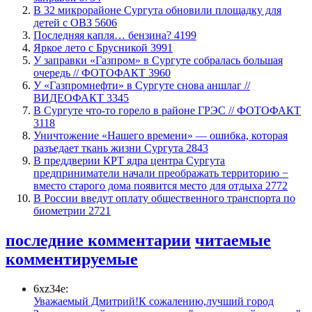
В 32 микрорайоне Сургута обновили площадку для
детей с ОВЗ
5606
​Последняя капля… бензина?
4199
Яркое лето с Брусникой
3991
​У заправки «Газпром» в Сургуте собралась большая
очередь // ФОТОФАКТ
3960
У «Газпромнефти» в Сургуте снова аншлаг //
ВИДЕОФАКТ
3345
​В Сургуте что-то горело в районе ГРЭС // ФОТОФАКТ
3118
​Уничтожение «Нашего времени» — ошибка, которая
разъедает ткань жизни Сургута
2843
​В преддверии КРТ ядра центра Сургута
предприниматели начали преображать территорию −
вместо старого дома появится место для отдыха
2772
В России введут оплату общественного транспорта по
биометрии
2721
последние комментарии
читаемые
комментируемые
6xz34e:
Уважаемый Дмитрий!К сожалению,лучший город