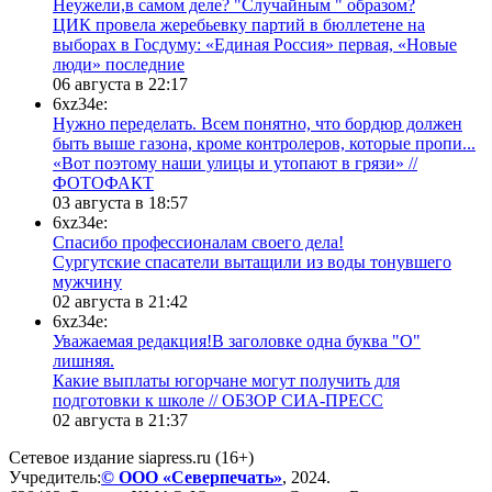
Неужели,в самом деле? "Случайным " образом?
ЦИК провела жеребьевку партий в бюллетене на
выборах в Госдуму: «Единая Россия» первая, «Новые
люди» последние
06 августа в 22:17
6xz34e:
Нужно переделать. Всем понятно, что бордюр должен
быть выше газона, кроме контролеров, которые пропи...
«Вот поэтому наши улицы и утопают в грязи» //
ФОТОФАКТ
03 августа в 18:57
6xz34e:
Спасибо профессионалам своего дела!
Сургутские спасатели вытащили из воды тонувшего
мужчину
02 августа в 21:42
6xz34e:
Уважаемая редакция!В заголовке одна буква "О"
лишняя.
Какие выплаты югорчане могут получить для
подготовки к школе // ОБЗОР СИА-ПРЕСС
02 августа в 21:37
Сетевое издание siapress.ru (16+)
Учредитель:
© ООО «Северпечать»
, 2024.