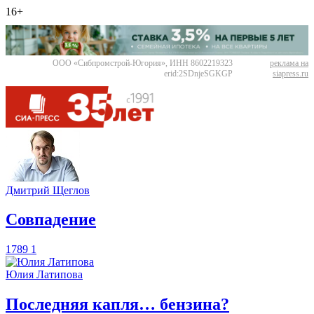
16+
ООО «Сибпромстрой-Югория», ИНН 8602219323
реклама на
erid:2SDnjeSGKGP
siapress.ru
Дмитрий Щеглов
​Совпадение
1789
1
Юлия Латипова
​Последняя капля… бензина?