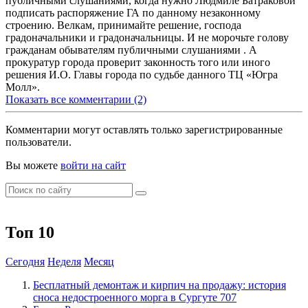
публичными слушаниями, когда нужно Людмиле Батраковой
подписать распоряжение ГА по данному незаконному
строению. Велкам, принимайте решение, господа
градоначальники и градоначальницы. И не морочьте голову
гражданам обывателям публичными слушаниями . А
прокуратур города проверит законность того или иного
решения И.О. Главы города по судьбе данного ТЦ «Югра
Молл».
Показать все комментарии (2)
Комментарии могут оставлять только зарегистрированные
пользователи.
Вы можете
войти на сайт
Топ 10
Сегодня
Неделя
Месяц
​Бесплатный демонтаж и кирпич на продажу: история
сноса недостроенного морга в Сургуте
707