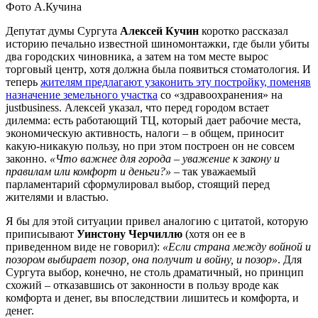
Фото А.Кучина
Депутат думы Сургута
Алексей Кучин
коротко рассказал
историю печально известной шиномонтажки, где были убиты
два городских чиновника, а затем на том месте вырос
торговый центр, хотя должна была появиться стоматология. И
теперь
жителям предлагают узаконить эту постройку, поменяв
назначение земельного участка
со «здравоохранения» на
justbusiness. Алексей указал, что перед городом встает
дилемма: есть работающий ТЦ, который дает рабочие места,
экономическую активность, налоги – в общем, приносит
какую-никакую пользу, но при этом построен он не совсем
законно.
«Что важнее для города – уважение к закону и
правилам или комфорт и деньги?»
– так уважаемый
парламентарий сформулировал выбор, стоящий перед
жителями и властью.
Я бы для этой ситуации привел аналогию с цитатой, которую
приписывают
Уинстону Черчиллю
(хотя он ее в
приведенном виде не говорил):
«Если страна между войной и
позором выбирает позор, она получит и войну, и позор»
. Для
Сургута выбор, конечно, не столь драматичный, но принцип
схожий – отказавшись от законности в пользу вроде как
комфорта и денег, вы впоследствии лишитесь и комфорта, и
денег.