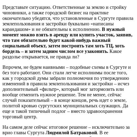
Представьте ситуацию. Ответственные за землю и стройку
чиновники, а также городской бизнес на практике
окончательно убедятся, что установленные в Сургуте правила
землепользования и застройки буквально «написаны
карандашом» и не обязательны к исполнению.
В нужный
момент можно взять в аренду или купить участок, заявив,
что там обязательно будет какой-нибудь важный
социальный объект, затем построить там хоть ТЦ, хоть
бордель – и затем задним числом все узаконить.
Какое
раздолье открывается, не правда ли?
Впрочем, не будем наивными – подобные схемы в Сургуте и
без того работают. Они стали легче исполнимы после того,
как у городской думы забрали полномочия по утверждению
изменений в правила землепользования и застройки – исчез
дополнительный «фильтр», который мог затормозить или
вообще отменить нужное решение. Тем не менее, сейчас
случай показательный – в конце концов, речь идет о земле,
политой кровью сургутских муниципальных служащих. Да
еще и такой типичный подлог – вместо здравоохранения
торговый центр.
На самом деле сейчас итоговое решение – исключительно за
врио главы Сургута
Людмилой Батраковой
. В ее