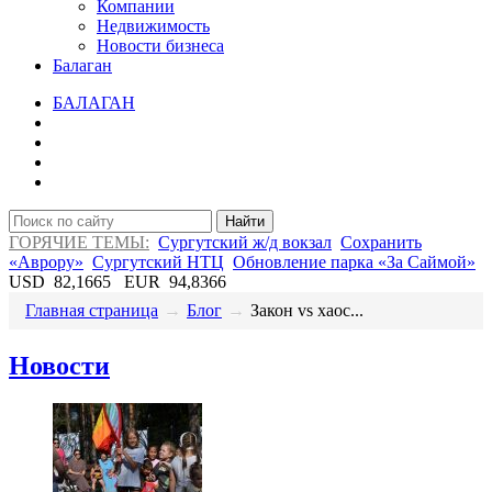
Компании
Недвижимость
Новости бизнеса
Балаган
БАЛАГАН
Найти
ГОРЯЧИЕ ТЕМЫ:
Сургутский ж/д вокзал
Сохранить
«Аврору»
Сургутский НТЦ
Обновление парка «За Саймой»
USD
82,1665
EUR
94,8366
Главная страница
→
Блог
→
​Закон vs хаос...
Новости