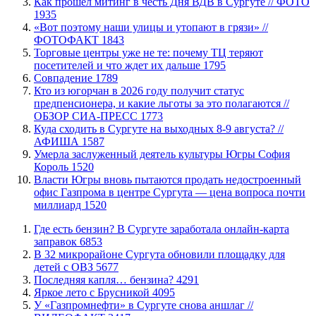
Как прошел митинг в честь Дня ВДВ в Сургуте // ФОТО
1935
«Вот поэтому наши улицы и утопают в грязи» //
ФОТОФАКТ
1843
Торговые центры уже не те: почему ТЦ теряют
посетителей и что ждет их дальше
1795
​Совпадение
1789
Кто из югорчан в 2026 году получит статус
предпенсионера, и какие льготы за это полагаются //
ОБЗОР СИА-ПРЕСС
1773
​Куда сходить в Сургуте на выходных 8-9 августа? //
АФИША
1587
​Умерла заслуженный деятель культуры Югры София
Король
1520
Власти Югры вновь пытаются продать недостроенный
офис Газпрома в центре Сургута — цена вопроса почти
миллиард
1520
​Где есть бензин? В Сургуте заработала онлайн-карта
заправок
6853
В 32 микрорайоне Сургута обновили площадку для
детей с ОВЗ
5677
​Последняя капля… бензина?
4291
Яркое лето с Брусникой
4095
У «Газпромнефти» в Сургуте снова аншлаг //