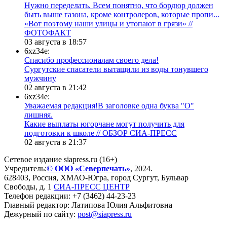
Нужно переделать. Всем понятно, что бордюр должен
быть выше газона, кроме контролеров, которые пропи...
«Вот поэтому наши улицы и утопают в грязи» //
ФОТОФАКТ
03 августа в 18:57
6xz34e:
Спасибо профессионалам своего дела!
Сургутские спасатели вытащили из воды тонувшего
мужчину
02 августа в 21:42
6xz34e:
Уважаемая редакция!В заголовке одна буква "О"
лишняя.
Какие выплаты югорчане могут получить для
подготовки к школе // ОБЗОР СИА-ПРЕСС
02 августа в 21:37
Сетевое издание siapress.ru (16+)
Учредитель:
© ООО «Северпечать»
, 2024.
628403
,
Россия
,
ХМАО-Югра
, город
Сургут
,
Бульвар
Свободы, д. 1
СИА-ПРЕСС ЦЕНТР
Телефон редакции:
+7 (3462) 44-23-23
Главный редактор: Латипова Юлия Альфитовна
Дежурный по сайту:
post@siapress.ru