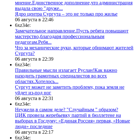
мнение.Единственное дополнение,что администрация
выдала свою "друже...
​Ядро центра Сургута ‒ это не только про жилье
06 августа в 22:46
6xz34e:
Замечательное направление.Пусть ребята повышают
мастерство,благодаря профессиональным
педагогам.Ребя...
​Что за механические руки, которые обнимают жителей
Сургута?
06 августа в 22:39
6xz34e:
Правильные мысли излагает Руслан!Как важно
находить грамотных специалистов во всех
областях.Хотелось...
Сургут может не заметить проблему, пока земля не
уйдет из-под ног
06 августа в 22:31
6xz34e:
Неужели,в самом деле? "Случайным " образом?
ЦИК провела жеребьевку партий в бюллетене на
выборах в Госдуму: «Единая Россия» первая, «Новые
люди» последние
06 августа в 22:17
6xz34e: