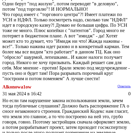
Одни берут "под жилую", потом переводят "в деловую",
потом "под торговлю"! И НОРМАЛЬНО!
Что город имеет с "торгового центра"?! Имеет платежи по
УСН и НДФЛ. Только посмотреть надо, сколько там "НДФЛ"
идет в городскую казну?! Думаю не большая цифра. По УСН
тоже не много. Плюс копейки с "патентов". Город много не
потеряет в бюджетном плане. А вот "имидж" - да! Хотят
может кто то думает, что "Имидж ни что! Жажда наживы -
все!". Только нажива идет разово и в конкретный карман. Тем
более мы все видим "кто работает" в данном ТЦ. Как оно
"обросло" шаурмой, лепешками.. И какие налоги получает
город. Никого не хочу призывать. Каждый решает сам для
себя. Мое мнение - против! Брали землю под медучреждение -
пусть оно и будет там! Пора разрывать порочный круг
"построим и потом поменяем" А лучше снести!
Alkonowa1ow
Ответить
31 мая 2024 в 16:42
0
Но если там нарушение закона использования земли, зачем
тогда публичные слушания? Должно быть распоряжение ГА о
сносе незаконного строения. Гражданский Кодекс нам гласит,
что земля это главное, а то что построено на ней это, грубо
говоря, говно. Поэтому застройщик сначала оформляет землю,
а потом разрабатывает проект, затем проходит госэкспертизу
и только после этого получает разрешение на земляные