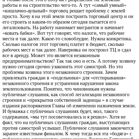
работы и на строительство чего-то. А тут «самый умный»
«кишлачно-аульный» торговец решает проблему с землей
просто. Хочу я на этой земли построить торговый центр и он
его строить и каким-то образом сегодня пытается его
легализовать. На работу нанимает мигрантов и начинает
«ковать бабки». Вот тут говорят, что налоги, что рабочие
места и так далее. Какое-то словоблудие. Нужна конкретика.
Сколько налогов этот торговец платит в бюджет, сколько
рабочих мест и так далее. Наверняка он построил ТЦ и сдал
все в аренду. Может это является незаконным
предпринимательством? Так так оно и есть. А потому хозяину
нужно сегодня срочно узаконить этот самострой. Но это
проблемы хозяина этого незаконного строения. Зачем
привлекать граждан в «подельники» для «отстирывания»
незаконного строения и устранения нарушения закона
землепользования. Понятно, что чиновникам нужны
публичные слушания, как способ легализации незаконного
строения и «прикрытия собственной задницы » в случае
издания распоряжения Главы об изменении назначения земли.
И бумажка с публичных слушаниях будет, мол, такого
содержания, «мы тут посоветовались и я решил». Хотя не
факт, что на публичных слушаниях граждан, выступающих
против самострой услышат. Публичное слушания закончится
заранее известным финалом. К чему тогда вся эта «бодяга» с