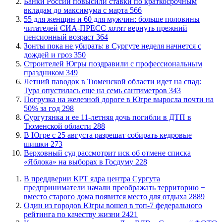
​Банки России повысили ставки по краткосрочным
вкладам до максимума с марта
566
​55 для женщин и 60 для мужчин: больше половины
читателей СИА-ПРЕСС хотят вернуть прежний
пенсионный возраст
364
​Зонты пока не убирать: в Сургуте неделя начнется с
дождей и гроз
350
​Строителей Югры поздравили с профессиональным
праздником
349
​Летний паводок в Тюменской области идет на спад:
Тура опустилась еще на семь сантиметров
343
​Погрузка на железной дороге в Югре выросла почти на
50% за год
298
Сургутянка и ее 11-летняя дочь погибли в ДТП в
Тюменской области
288
​В Югре с 25 августа разрешат собирать кедровые
шишки
273
​Верховный суд рассмотрит иск об отмене списка
«Яблока» на выборах в Госдуму
228
​В преддверии КРТ ядра центра Сургута
предприниматели начали преображать территорию −
вместо старого дома появится место для отдыха
2889
Один из городов Югры вошел в топ-7 федерального
рейтинга по качеству жизни
2421