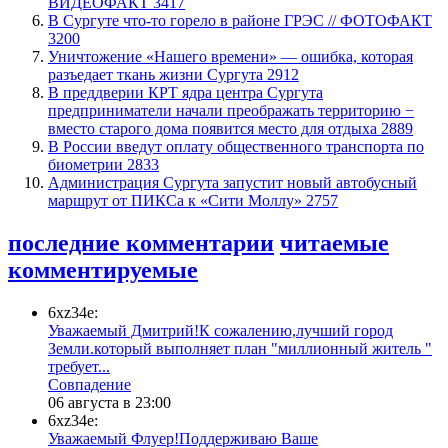
ВИДЕОФАКТ
3417
​В Сургуте что-то горело в районе ГРЭС // ФОТОФАКТ
3200
​Уничтожение «Нашего времени» — ошибка, которая
разъедает ткань жизни Сургута
2912
​В преддверии КРТ ядра центра Сургута
предприниматели начали преображать территорию −
вместо старого дома появится место для отдыха
2889
В России введут оплату общественного транспорта по
биометрии
2833
​Администрация Сургута запустит новый автобусный
маршрут от ПИКСа к «Сити Моллу»
2757
последние комментарии
читаемые
комментируемые
6xz34e:
Уважаемый Дмитрий!К сожалению,лучший город
Земли.который выполняет план "миллионный житель "
требует...
​Совпадение
06 августа в 23:00
6xz34e:
Уважаемый Флуер!Поддерживаю Ваше