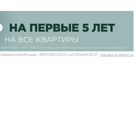
Сибпромстрой-Югория», ИНН 8602219323 erid:2SDnjeSGKGP
реклама на siapress.ru