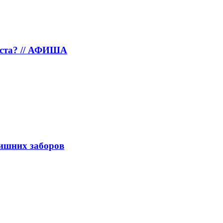
густа? // АФИША
лишних заборов