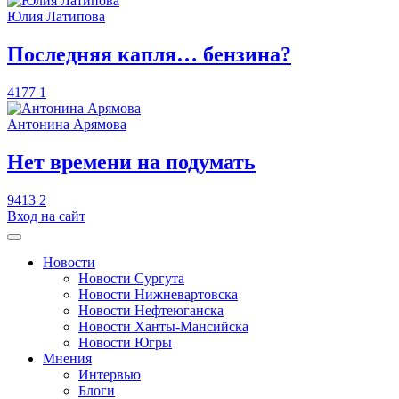
Юлия Латипова
​Последняя капля… бензина?
4177
1
Антонина Арямова
​Нет времени на подумать
9413
2
Вход на сайт
Новости
Новости Сургута
Новости Нижневартовска
Новости Нефтеюганска
Новости Ханты-Мансийска
Новости Югры
Мнения
Интервью
Блоги