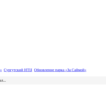
»
Сургутский НТЦ
Обновление парка «За Саймой»
л...