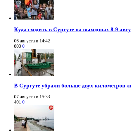
​Куда сходить в Сургуте на выходных 8-9 ав
06 августа в 14:42
803
0
​В Сургуте убрали больше двух километров 
07 августа в 15:33
401
0