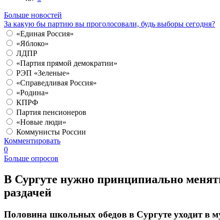
Больше новостей
За какую бы партию вы проголосовали, будь выборы сегодня?
«Единая Россия»
«Яблоко»
ЛДПР
«Партия прямой демократии»
РЭП «Зеленые»
«Справедливая Россия»
«Родина»
КПРФ
Партия пенсионеров
«Новые люди»
Коммунисты России
Комментировать
0
Больше опросов
В Сургуте нужно принципиально менять
раздачей
Половина школьных обедов в Сургуте уходит в му