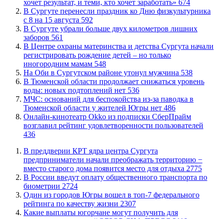
хочет результат, и теми, кто хочет заработать»
674
​В Сургуте перенесли праздник ко Дню физкультурника
с 8 на 15 августа
592
​В Сургуте убрали больше двух километров лишних
заборов
561
​В Центре охраны материнства и детства Сургута начали
регистрировать рождение детей – но только
иногородним мамам
548
​На Оби в Сургутском районе утонул мужчина
538
​В Тюменской области продолжает снижаться уровень
воды: новых подтоплений нет
536
​МЧС: оснований для беспокойства из-за паводка в
Тюменской области у жителей Югры нет
486
​Онлайн-кинотеатр Okko из подписки СберПрайм
возглавил рейтинг удовлетворенности пользователей
436
​В преддверии КРТ ядра центра Сургута
предприниматели начали преображать территорию −
вместо старого дома появится место для отдыха
2775
В России введут оплату общественного транспорта по
биометрии
2724
Один из городов Югры вошел в топ-7 федерального
рейтинга по качеству жизни
2307
Какие выплаты югорчане могут получить для