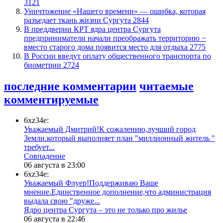
3121
​Уничтожение «Нашего времени» — ошибка, которая
разъедает ткань жизни Сургута
2844
​В преддверии КРТ ядра центра Сургута
предприниматели начали преображать территорию −
вместо старого дома появится место для отдыха
2775
В России введут оплату общественного транспорта по
биометрии
2724
последние комментарии
читаемые
комментируемые
6xz34e:
Уважаемый Дмитрий!К сожалению,лучший город
Земли.который выполняет план "миллионный житель "
требует...
​Совпадение
06 августа в 23:00
6xz34e:
Уважаемый Флуер!Поддерживаю Ваше
мнение.Единственное дополнение,что администрация
выдала свою "друже...
​Ядро центра Сургута ‒ это не только про жилье
06 августа в 22:46