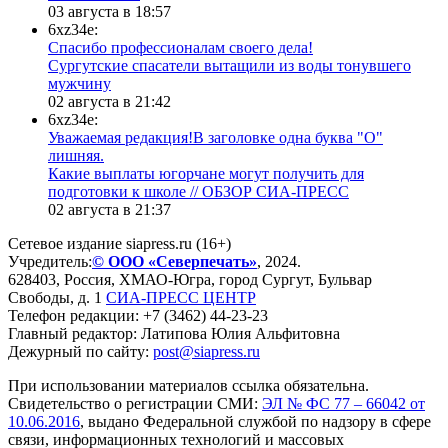
03 августа в 18:57
6xz34e:
Спасибо профессионалам своего дела!
Сургутские спасатели вытащили из воды тонувшего
мужчину
02 августа в 21:42
6xz34e:
Уважаемая редакция!В заголовке одна буква "О"
лишняя.
Какие выплаты югорчане могут получить для
подготовки к школе // ОБЗОР СИА-ПРЕСС
02 августа в 21:37
Сетевое издание siapress.ru (16+)
Учредитель:
© ООО «Северпечать»
, 2024.
628403
,
Россия
,
ХМАО-Югра
, город
Сургут
,
Бульвар
Свободы, д. 1
СИА-ПРЕСС ЦЕНТР
Телефон редакции:
+7 (3462) 44-23-23
Главный редактор: Латипова Юлия Альфитовна
Дежурный по сайту:
post@siapress.ru
При использовании материалов ссылка обязательна.
Свидетельство о регистрации СМИ:
ЭЛ № ФС 77 – 66042 от
10.06.2016
, выдано Федеральной службой по надзору в сфере
связи, информационных технологий и массовых