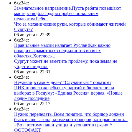
6xz34e:
Замечательное направление.Пусть ребята повышают
мастерство,благодаря профессиональным
педагогам.Ребя...
​Что за механические руки, которые обнимают жителей
Сургута?
06 августа в 22:39
6xz34e:
Правильные мысли излагает Руслан!Как важно
находить грамотных специалистов во всех
областях.Хотелось...
Сургут может не заметить проблему, пока земля не
уйдет из-под ног
06 августа в 22:31
6xz34e:
Неужели,в самом деле? "Случайным " образом?
ЦИК провела жеребьевку партий в бюллетене на
выборах в Госдуму: «Единая Россия» первая, «Новые
люди» последние
06 августа в 22:17
6xz34e:
Нужно переделать. Всем понятно, что бордюр должен
быть выше газона, кроме контролеров, которые пропи...
«Вот поэтому наши улицы и утопают в грязи» //
ФОТОФАКТ