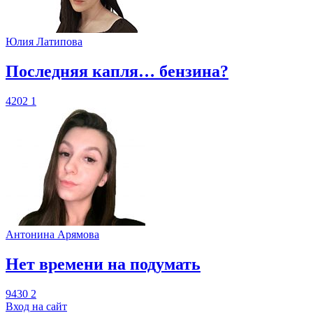
Юлия Латипова
​Последняя капля… бензина?
4202
1
Антонина Арямова
​Нет времени на подумать
9430
2
Вход на сайт