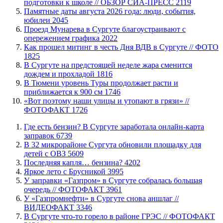
подготовки к школе // ОБЗОР СИА-ПРЕСС
2119
​Памятные даты августа 2026 года: люди, события,
юбилеи
2045
​Проезд Мунарева в Сургуте благоустраивают с
опережением графика
2022
Как прошел митинг в честь Дня ВДВ в Сургуте // ФОТО
1825
В Сургуте на предстоящей неделе жара сменится
дождем и прохладой
1816
В Тюмени уровень Туры продолжает расти и
приближается к 900 см
1746
«Вот поэтому наши улицы и утопают в грязи» //
ФОТОФАКТ
1726
​Где есть бензин? В Сургуте заработала онлайн-карта
заправок
6739
В 32 микрорайоне Сургута обновили площадку для
детей с ОВЗ
5609
​Последняя капля… бензина?
4202
Яркое лето с Брусникой
3995
​У заправки «Газпром» в Сургуте собралась большая
очередь // ФОТОФАКТ
3961
У «Газпромнефти» в Сургуте снова аншлаг //
ВИДЕОФАКТ
3346
​В Сургуте что-то горело в районе ГРЭС // ФОТОФАКТ