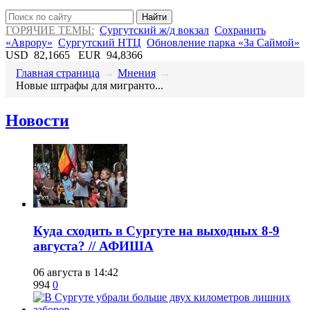
Найти
ГОРЯЧИЕ ТЕМЫ:
Сургутский ж/д вокзал
Сохранить
«Аврору»
Сургутский НТЦ
Обновление парка «За Саймой»
USD
82,1665
EUR
94,8366
Главная страница
→
Мнения
→
​Новые штрафы для мигранто...
Новости
​Куда сходить в Сургуте на выходных 8-9
августа? // АФИША
06 августа в 14:42
994
0