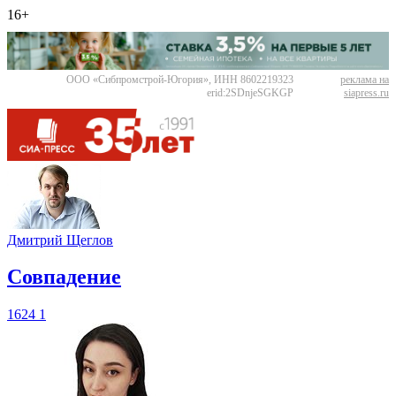
16+
ООО «Сибпромстрой-Югория», ИНН 8602219323
реклама на
erid:2SDnjeSGKGP
siapress.ru
Дмитрий Щеглов
​Совпадение
1624
1