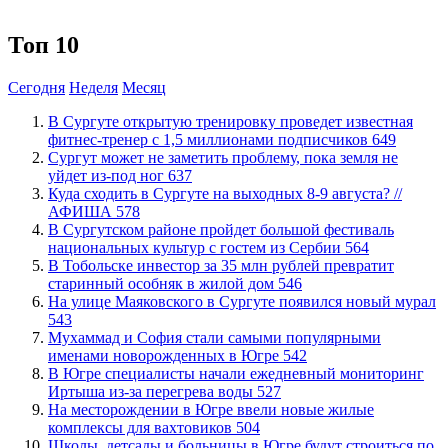
Топ 10
Сегодня
Неделя
Месяц
В Сургуте открытую тренировку проведет известная
фитнес-тренер с 1,5 миллионами подписчиков
649
Сургут может не заметить проблему, пока земля не
уйдет из-под ног
637
​Куда сходить в Сургуте на выходных 8-9 августа? //
АФИША
578
В Сургутском районе пройдет большой фестиваль
национальных культур с гостем из Сербии
564
В Тобольске инвестор за 35 млн рублей превратит
старинный особняк в жилой дом
546
​На улице Маяковского в Сургуте появился новый мурал
543
​Мухаммад и София стали самыми популярными
именами новорожденных в Югре
542
В Югре специалисты начали ежедневный мониторинг
Иртыша из-за перегрева воды
527
​На месторождении в Югре ввели новые жилые
комплексы для вахтовиков
504
Школы, детсады и больницы в Югре будут строиться по