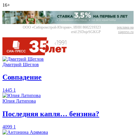
16+
ООО «Сибпромстрой-Югория», ИНН 8602219323
реклама на
erid:2SDnjeSGKGP
siapress.ru
Дмитрий Щеглов
​Совпадение
1445
1
Юлия Латипова
​Последняя капля… бензина?
4099
1