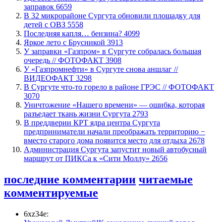
заправок
6659
В 32 микрорайоне Сургута обновили площадку для
детей с ОВЗ
5558
​Последняя капля… бензина?
4099
Яркое лето с Брусникой
3913
​У заправки «Газпром» в Сургуте собралась большая
очередь // ФОТОФАКТ
3908
У «Газпромнефти» в Сургуте снова аншлаг //
ВИДЕОФАКТ
3298
​В Сургуте что-то горело в районе ГРЭС // ФОТОФАКТ
3070
​Уничтожение «Нашего времени» — ошибка, которая
разъедает ткань жизни Сургута
2793
​В преддверии КРТ ядра центра Сургута
предприниматели начали преображать территорию −
вместо старого дома появится место для отдыха
2678
​Администрация Сургута запустит новый автобусный
маршрут от ПИКСа к «Сити Моллу»
2656
последние комментарии
читаемые
комментируемые
6xz34e: