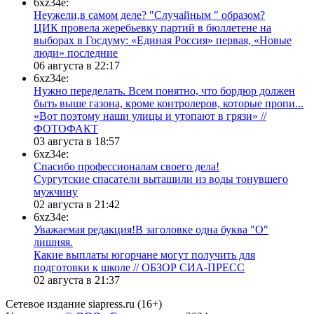
6xz34e:
Неужели,в самом деле? "Случайным " образом?
ЦИК провела жеребьевку партий в бюллетене на
выборах в Госдуму: «Единая Россия» первая, «Новые
люди» последние
06 августа в 22:17
6xz34e:
Нужно переделать. Всем понятно, что бордюр должен
быть выше газона, кроме контролеров, которые пропи...
«Вот поэтому наши улицы и утопают в грязи» //
ФОТОФАКТ
03 августа в 18:57
6xz34e:
Спасибо профессионалам своего дела!
Сургутские спасатели вытащили из воды тонувшего
мужчину
02 августа в 21:42
6xz34e:
Уважаемая редакция!В заголовке одна буква "О"
лишняя.
Какие выплаты югорчане могут получить для
подготовки к школе // ОБЗОР СИА-ПРЕСС
02 августа в 21:37
Сетевое издание siapress.ru (16+)