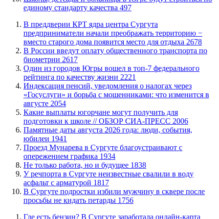
единому стандарту качества
497
​В преддверии КРТ ядра центра Сургута
предприниматели начали преображать территорию −
вместо старого дома появится место для отдыха
2678
В России введут оплату общественного транспорта по
биометрии
2617
Один из городов Югры вошел в топ-7 федерального
рейтинга по качеству жизни
2221
​Индексация пенсий, уведомления о налогах через
«Госуслуги» и борьба с мошенниками: что изменится в
августе
2054
Какие выплаты югорчане могут получить для
подготовки к школе // ОБЗОР СИА-ПРЕСС
2006
​Памятные даты августа 2026 года: люди, события,
юбилеи
1941
​Проезд Мунарева в Сургуте благоустраивают с
опережением графика
1934
​Не только работа, но и будущее
1838
​У речпорта в Сургуте неизвестные свалили в воду
асфальт с арматурой
1817
В Сургуте подростки избили мужчину в сквере после
просьбы не кидать петарды
1756
​Где есть бензин? В Сургуте заработала онлайн-карта