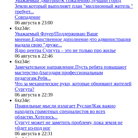
Уважаемый Дмитрий!К сожалению,лучший город
Земли.который выполняет план "миллионный житель "
требует...
​Совпадение
06 августа в 23:00
6xz34e:
Уважаемый Флуер!Поддерживаю Ваше
мнение.Единственное дополнение,что администрация
выдала свою "друже...
​Ядро центра Сургута ‒ это не только про жилье
06 августа в 22:46
6xz34e:
Замечательное направление.Пусть ребята повышают
мастерство,благодаря профессиональным
педагогам.Ребя...
​Что за механические руки, которые обнимают жителей
Сургута?
06 августа в 22:39
6xz34e:
Правильные мысли излагает Руслан!Как важно
находить грамотных специалистов во всех
областях.Хотелось...
Сургут может не заметить проблему, пока земля не
уйдет из-под ног
06 августа в 22:31