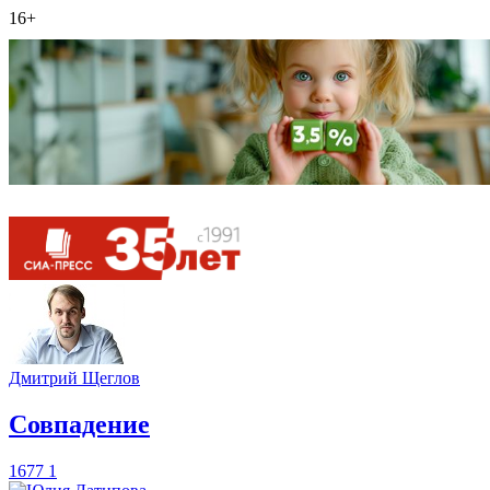
16+
Дмитрий Щеглов
​Совпадение
1677
1