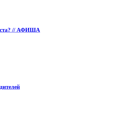
густа? // АФИША
дителей