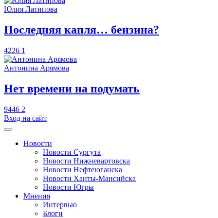
Юлия Латипова
​Последняя капля… бензина?
4226
1
Антонина Арямова
​Нет времени на подумать
9446
2
Вход на сайт
Новости
Новости Сургута
Новости Нижневартовска
Новости Нефтеюганска
Новости Ханты-Мансийска
Новости Югры
Мнения
Интервью
Блоги