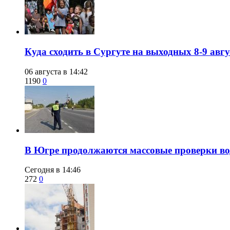
​Куда сходить в Сургуте на выходных 8-9 ав
06 августа в 14:42
1190
0
​В Югре продолжаются массовые проверки во
Сегодня в 14:46
272
0