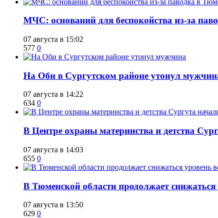
​МЧС: оснований для беспокойства из-за пав
07 августа в 15:02
577
0
​На Оби в Сургутском районе утонул мужчин
07 августа в 14:22
634
0
​В Центре охраны материнства и детства Сур
07 августа в 14:03
655
0
​В Тюменской области продолжает снижаться
07 августа в 13:50
629
0