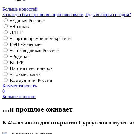
Больше новостей
За какую бы партию вы проголосовали, будь выборы сегодня?
«Единая Россия»
«Яблоко»
ЛДПР
«Партия прямой демократии»
РЭП «Зеленые»
«Справедливая Россия»
«Родина»
КПРФ
Партия пенсионеров
«Новые люди»
Коммунисты России
Комментировать
0
Больше опросов
…и прошлое оживает
К 45-летию со дня открытия Сургутского музея и