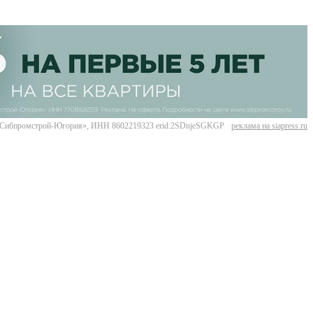
Сибпромстрой-Югория», ИНН 8602219323 erid:2SDnjeSGKGP
реклама на siapress.ru