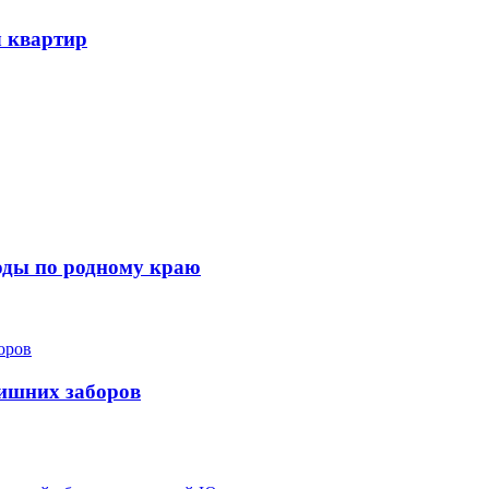
ч квартир
ходы по родному краю
лишних заборов