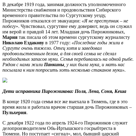
В декабре 1919 года, занимая должность уполномоченного
Министерства снабжения и продовольствия Сибирского
временного правительства по Сургутскому уезду,
Пирожников отказался от эвакуации:
«Я не преступник – не
побегу
». Чувствовал, сургутяне ему доверяют, ведь он служил
им верой и правдой 14 лет. Младшая дочь Пирожниковых,
Мария
так писала об этом времени сургутскому журналисту
Николаю Ездакову
в 1977 году:
«Последние годы жили в
Сургуте очень тяжело. Отец хотя и заведовал
продовольственным делом, а для своей семьи не сделал
необходимых запасов муки. Семья перебивалась на одной рыбе.
Рядом с нами жили
Панкины
, у них была мука, и мать нас
посылала к ним попросить хоть несколько стаканов муки».
Дети исправника Пирожникова: Поля, Лена, Соня, Кеша
В конце 1920 года семья все же выехала в Тюмень, где в это
время жила и работала врачом старшая дочь Пирожниковых –
Пульхерия
.
С декабря 1922 года по апрель 1924-го Пирожников служит
делопроизводителем Обь-Иртышского госрыбтреста в
Тюмени. Но поступает «сигнал», мол, бывший царский