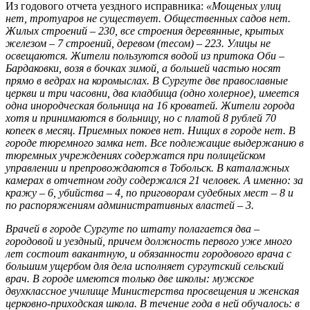
Из годового отчета уездного исправника:
«Мощеных улиц
нет, тротуаров не существует. Общественных садов нет.
Жилых строений – 230, все строения деревянные, крытых
железом – 7 строений, деревом (тесом) – 223. Улицы не
освещаются. Жители пользуются водой из притока Оби –
Бардаковки, возя в бочках зимой, а большей частью носят
прямо в ведрах на коромыслах. В Сургуте две православные
церкви и три часовни, два кладбища (одно холерное), имеется
одна инородческая больница на 16 кроватей. Жители города
хотя и принимаются в больницу, но с платой 8 рублей 70
копеек в месяц. Приемных покоев нет. Нищих в городе нет. В
городе тюремного замка нет. Все подлежащие выдержанию в
тюремных учреждениях содержатся при полицейском
управлении и препровождаются в Тобольск. В каталажных
камерах в отчетном году содержался 21 человек. А именно: за
кражу – 6, убийства – 4, по приговорам судебных мест – 8 и
по распоряжениям административных властей – 3.
Врачей в городе Сургуте по штату полагается два –
городовой и уездный, причем должность первого уже много
лет состоит вакантную, и обязанности городового врача с
большим ущербом для дела исполняет сургутский сельский
врач. В городе имеются только две школы: мужское
двухклассное училище Министерства просвещения и женская
церковно-приходская школа. В течение года в ней обучалось: в