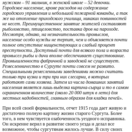
мужском – 91 мальчик, в женской школе – 52 девочки.
Городское население, кроме расходов на содержание
городского управления и небольшой пожарной команды, а так
же на отопление приходского училища, никаких повинностей
не несет. Преимущественное занятие жителей составляют
рыболовство, птицеловство, поставка дров на пароходе.
Несмотря, однако, на незначительность промыслов,
население особо нужды не терпит, чем и объясняется почти
полное отсутствие нищенствующих и слабый процент
преступности. Доступный почти для всякого пола и возраста
промысел рыбы и дичи вполне обеспечивает существование.
Промышленности фабричной и заводской не существует.
Ремесленничество в Сургуте почти совсем не развито.
Специальными ремесленными заведениями можно считать
только три кузни и три при них слесарни, в которых
работают сами хозяева. Затем из числа домашних занятий
населения является лишь выделка кирпича-сырца и то в самом
ограниченном количестве (около 20 000 штук в лето) для
местных надобностей, главным образом для кладки печей».
При всей своей формальности, отчет 1915 года дает живую и
достаточно полную картину жизни старого Сургута. Более
того, в нем чувствуется озабоченность уездного исправника.
Он искренне верил в развитие своего уезда и делал все
возможное, чтобы сургутянам жилось лучше. В силу своих