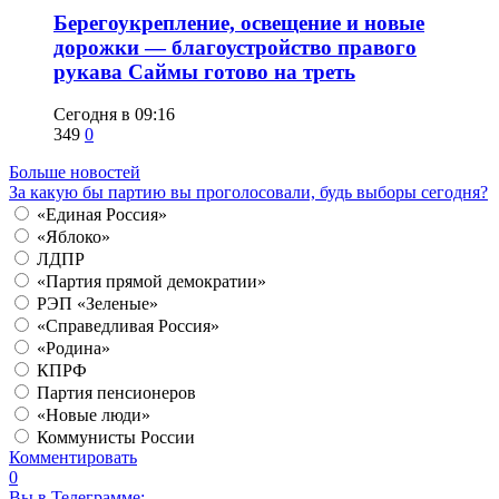
Берегоукрепление, освещение и новые
дорожки — благоустройство правого
рукава Саймы готово на треть
Сегодня в 09:16
349
0
Больше новостей
За какую бы партию вы проголосовали, будь выборы сегодня?
«Единая Россия»
«Яблоко»
ЛДПР
«Партия прямой демократии»
РЭП «Зеленые»
«Справедливая Россия»
«Родина»
КПРФ
Партия пенсионеров
«Новые люди»
Коммунисты России
Комментировать
0
Вы в Телеграмме: