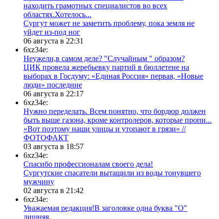
находить грамотных специалистов во всех
областях.Хотелось...
Сургут может не заметить проблему, пока земля не
уйдет из-под ног
06 августа в 22:31
6xz34e:
Неужели,в самом деле? "Случайным " образом?
ЦИК провела жеребьевку партий в бюллетене на
выборах в Госдуму: «Единая Россия» первая, «Новые
люди» последние
06 августа в 22:17
6xz34e:
Нужно переделать. Всем понятно, что бордюр должен
быть выше газона, кроме контролеров, которые пропи...
«Вот поэтому наши улицы и утопают в грязи» //
ФОТОФАКТ
03 августа в 18:57
6xz34e:
Спасибо профессионалам своего дела!
Сургутские спасатели вытащили из воды тонувшего
мужчину
02 августа в 21:42
6xz34e:
Уважаемая редакция!В заголовке одна буква "О"
лишняя.