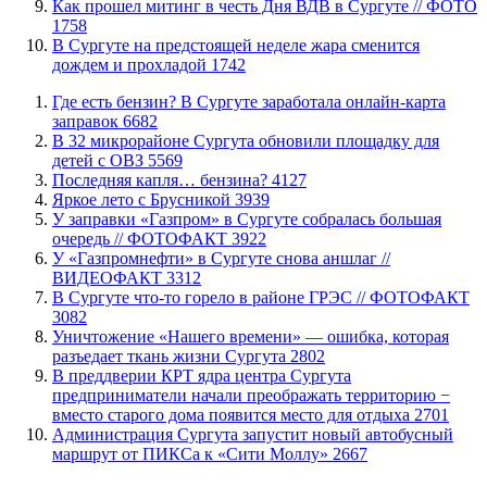
Как прошел митинг в честь Дня ВДВ в Сургуте // ФОТО
1758
В Сургуте на предстоящей неделе жара сменится
дождем и прохладой
1742
​Где есть бензин? В Сургуте заработала онлайн-карта
заправок
6682
В 32 микрорайоне Сургута обновили площадку для
детей с ОВЗ
5569
​Последняя капля… бензина?
4127
Яркое лето с Брусникой
3939
​У заправки «Газпром» в Сургуте собралась большая
очередь // ФОТОФАКТ
3922
У «Газпромнефти» в Сургуте снова аншлаг //
ВИДЕОФАКТ
3312
​В Сургуте что-то горело в районе ГРЭС // ФОТОФАКТ
3082
​Уничтожение «Нашего времени» — ошибка, которая
разъедает ткань жизни Сургута
2802
​В преддверии КРТ ядра центра Сургута
предприниматели начали преображать территорию −
вместо старого дома появится место для отдыха
2701
​Администрация Сургута запустит новый автобусный
маршрут от ПИКСа к «Сити Моллу»
2667