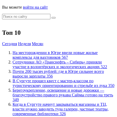
Вы можете
войти на сайт
Топ 10
Сегодня
Неделя
Месяц
​На месторождении в Югре ввели новые жилые
комплексы для вахтовиков
567
Сотрудники АО «Транснефть – Сибирь» приняли
участие в волонтёрских и экологических акциях
522
​Почти 200 тысяч рублей: где в Югре сильнее всего
выросли зарплаты
356
В Сургуте прошел квест с мастер-классом по
туристическому ориентированию и стрельбе из лука
350
Берегоукрепление, освещение и новые дорожки —
благоустройство правого рукава Саймы готово на треть
349
​Когда в Сургуте начнут закрываться магазины и ТЦ,
власти нужно заводить туда галереи, частные театры,
современные библиотеки
326