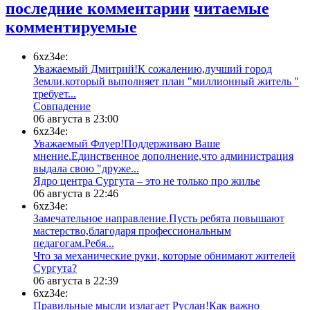
последние комментарии
читаемые
комментируемые
6xz34e:
Уважаемый Дмитрий!К сожалению,лучший город
Земли.который выполняет план "миллионный житель "
требует...
​Совпадение
06 августа в 23:00
6xz34e:
Уважаемый Флуер!Поддерживаю Ваше
мнение.Единственное дополнение,что администрация
выдала свою "друже...
​Ядро центра Сургута ‒ это не только про жилье
06 августа в 22:46
6xz34e:
Замечательное направление.Пусть ребята повышают
мастерство,благодаря профессиональным
педагогам.Ребя...
​Что за механические руки, которые обнимают жителей
Сургута?
06 августа в 22:39
6xz34e:
Правильные мысли излагает Руслан!Как важно