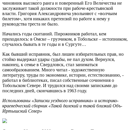
чиновник высокого ранга и поверенный Его Величества не
заслуживает такой должности при рабоче-крестьянской
власти. Григория Александровича увольняют с «волчьим
билетом», хотя никаких претензий по работе к нему у
руководства треста не было.
Начались годы скитаний. Пирожников работал, кем
приходилось: в Омске – грузчиком, в Тобольске – истопником,
случалось бывать в те годы и в Сургуте…
Как бывший исправник, был лишен избирательных прав, но
стойко выдержал удары судьбы, не пал духом. Вернулся,
наконец, к семье в Свердловск, стал заниматься
самообразованием. Много читал - художественную
литературу, труды по экономике, истории, естествознанию, -
работал в библиотеках, писал собственные сочинения о
Тобольском Севере. И трудился над своими записками до
последних дней, скончавшись в 1963 году.
Использованы «Записки уездного исправника» и историко-
краеведческий сборник «Такой далекий и такой близкий Объ-
Иртышский Север»