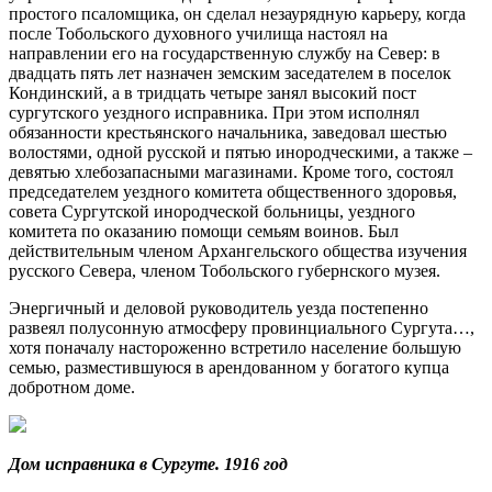
простого псаломщика, он сделал незаурядную карьеру, когда
после Тобольского духовного училища настоял на
направлении его на государственную службу на Север: в
двадцать пять лет назначен земским заседателем в поселок
Кондинский, а в тридцать четыре занял высокий пост
сургутского уездного исправника. При этом исполнял
обязанности крестьянского начальника, заведовал шестью
волостями, одной русской и пятью инородческими, а также –
девятью хлебозапасными магазинами. Кроме того, состоял
председателем уездного комитета общественного здоровья,
совета Сургутской инородческой больницы, уездного
комитета по оказанию помощи семьям воинов. Был
действительным членом Архангельского общества изучения
русского Севера, членом Тобольского губернского музея.
Энергичный и деловой руководитель уезда постепенно
развеял полусонную атмосферу провинциального Сургута…,
хотя поначалу настороженно встретило население большую
семью, разместившуюся в арендованном у богатого купца
добротном доме.
Дом исправника в Сургуте. 1916 год