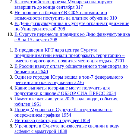
Благоустройство проезда Мунарева планируют
завершить до конца сентября
317
Не прошли на бюджет? В СФУ напомнили о
возможности поступить на платное обучение
310
​В День физкультурника в Сургуте ограничат движение
по Университетской
308
​В Сургуте перенесли праздник ко Дню физкультурника
с 8 на 15 августа
298
​В преддверии КРТ ядра центра Сургута
предприниматели начали преображать территорию −
вместо старого дома появится место для отдыха
2701
В России введут оплату общественного транспорта по
биометрии
2640
Один из городов Югры вошел в топ-7 федерального
рейтинга по качеству жизни
2236
Какие выплаты югорчане могут получить для
подготовки к школе // ОБЗОР СИА-ПРЕСС
2034
​Памятные даты августа 2026 года: люди, события,
юбилеи
1961
​Проезд Мунарева в Сургуте благоустраивают с
опережением графика
1954
​Не только работа, но и будущее
1859
​У речпорта в Сургуте неизвестные свалили в воду
асфальт с арматурой
1838