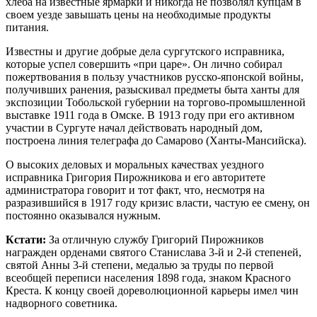
хлеба на известные ярмарки и никогда не позволял купцам в
своем уезде завышать цены на необходимые продукты
питания.
Известны и другие добрые дела сургутского исправника,
которые успел совершить «при царе». Он лично собирал
пожертвования в пользу участников русско-японской войны,
получивших ранения, разыскивал предметы быта ханты для
экспозиции Тобольской губернии на торгово-промышленной
выставке 1911 года в Омске. В 1913 году при его активном
участии в Сургуте начал действовать народный дом,
построена линия телеграфа до Самарово (Ханты-Мансийска).
О высоких деловых и моральных качествах уездного
исправника Григория Пирожникова и его авторитете
администратора говорит и тот факт, что, несмотря на
разразившийся в 1917 году кризис власти, частую ее смену, он
постоянно оказывался нужным.
Кстати:
За отличную службу Григорий Пирожников
награжден орденами святого Станислава 3-й и 2-й степеней,
святой Анны 3-й степени, медалью за труды по первой
всеобщей переписи населения 1898 года, знаком Красного
Креста. К концу своей дореволюционной карьеры имел чин
надворного советника.