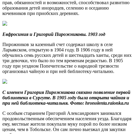
прав, обязанностей и возможностей, способствовал развитию
образования детей инородцев, селению и оседанию
кочевников при приобских деревнях.
Евфросиния и Григорий Пирожниковы. 1903 год
Пирожников за казенный счет содержал школу в селе
Ларьякском, открытую в 1904 году. В 1906 году в ней
обучались семь русских детей и шестнадцать ханты, среди них
три девочки, что было по тем временам редкостью. В 1905
году при уездном Попечительстве о народной трезвости
организовал чайную и при ней библиотеку-читальню.
С именем Григория Пирожникова связано появление первой
библиотеки в Сургуте. В 1905 году была открыта чайная и
при ней библиотека-читальня. Фото: hronolenta.raionka.ru
С особым старанием Григорий Александрович занимался
продовольственным обеспечением населения уезда. Благодаря
ему, местные жители покупали муку порой по более низким
ценам, чем в Тобольске. Он сам лично выезжал для закупки