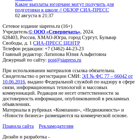
Какие выплаты югорчане могут получить для
подготовки к школе // ОБЗОР СИА-ПРЕСС
02 августа в 21:37
Сетевое издание siapress.ru (16+)
Учредитель:
© ООО «Северпечать»
, 2024.
628403
,
Россия
,
ХМАО-Югра
, город
Сургут
,
Бульвар
Свободы, д. 1
СИА-ПРЕСС ЦЕНТР
Телефон редакции:
+7 (3462) 44-23-23
Главный редактор: Латипова Юлия Альфитовна
Дежурный по сайту:
post@siapress.ru
При использовании материалов ссылка обязательна.
Свидетельство о регистрации СМИ:
ЭЛ № ФС 77 – 66042 от
10.06.2016
, выдано Федеральной службой по надзору в сфере
связи, информационных технологий и массовых
коммуникаций. Редакция не несет ответственности за
достоверность информации, опубликованной в рекламных
объявлениях.
Материалы в рубриках «Компании», «Недвижимость» и
«Новости бизнеса» размещаются на коммерческой основе.
Правила сайта
Рекламодателям
Дизайн и разработка -