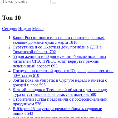
Топ 10
Сегодня
Неделя
Месяц
​Банки России повысили ставки по краткосрочным
вкладам до максимума с марта
1816
Сургутянка и ее 11-летняя дочь погибли в ДТП в
Тюменской области
702
​55 для женщин и 60 для мужчин: больше половины
читателей СИА-ПРЕСС хотят вернуть прежний
пенсионный возраст
693
​Погрузка на железной дороге в Югре выросла почти на
50% за год
619
​Зонты пока не убирать: в Сургуте неделя начнется с
дождей и гроз
595
​Летний паводок в Тюменской области идет на спад:
Тура опустилась еще на семь сантиметров
580
​Строителей Югры поздравили с профессиональным
праздником
576
​В Югре с 25 августа разрешат собирать кедровые
шишки
543