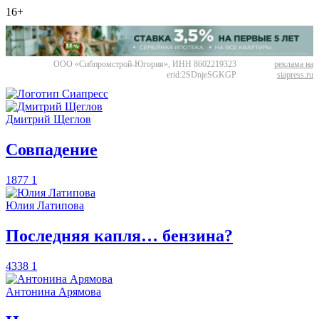
16+
ООО «Сибпромстрой-Югория», ИНН 8602219323
реклама на
erid:2SDnjeSGKGP
siapress.ru
Дмитрий Щеглов
​Совпадение
1877
1
Юлия Латипова
​Последняя капля… бензина?
4338
1
Антонина Арямова