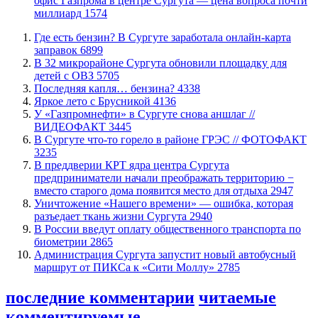
офис Газпрома в центре Сургута — цена вопроса почти
миллиард
1574
​Где есть бензин? В Сургуте заработала онлайн-карта
заправок
6899
В 32 микрорайоне Сургута обновили площадку для
детей с ОВЗ
5705
​Последняя капля… бензина?
4338
Яркое лето с Брусникой
4136
У «Газпромнефти» в Сургуте снова аншлаг //
ВИДЕОФАКТ
3445
​В Сургуте что-то горело в районе ГРЭС // ФОТОФАКТ
3235
​В преддверии КРТ ядра центра Сургута
предприниматели начали преображать территорию −
вместо старого дома появится место для отдыха
2947
​Уничтожение «Нашего времени» — ошибка, которая
разъедает ткань жизни Сургута
2940
В России введут оплату общественного транспорта по
биометрии
2865
​Администрация Сургута запустит новый автобусный
маршрут от ПИКСа к «Сити Моллу»
2785
последние комментарии
читаемые
комментируемые