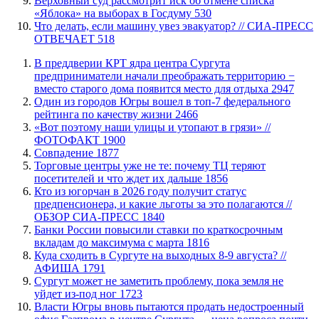
​Верховный суд рассмотрит иск об отмене списка
«Яблока» на выборах в Госдуму
530
​Что делать, если машину увез эвакуатор? // СИА-ПРЕСС
ОТВЕЧАЕТ
518
​В преддверии КРТ ядра центра Сургута
предприниматели начали преображать территорию −
вместо старого дома появится место для отдыха
2947
Один из городов Югры вошел в топ-7 федерального
рейтинга по качеству жизни
2466
«Вот поэтому наши улицы и утопают в грязи» //
ФОТОФАКТ
1900
​Совпадение
1877
Торговые центры уже не те: почему ТЦ теряют
посетителей и что ждет их дальше
1856
Кто из югорчан в 2026 году получит статус
предпенсионера, и какие льготы за это полагаются //
ОБЗОР СИА-ПРЕСС
1840
​Банки России повысили ставки по краткосрочным
вкладам до максимума с марта
1816
​Куда сходить в Сургуте на выходных 8-9 августа? //
АФИША
1791
Сургут может не заметить проблему, пока земля не
уйдет из-под ног
1723
Власти Югры вновь пытаются продать недостроенный