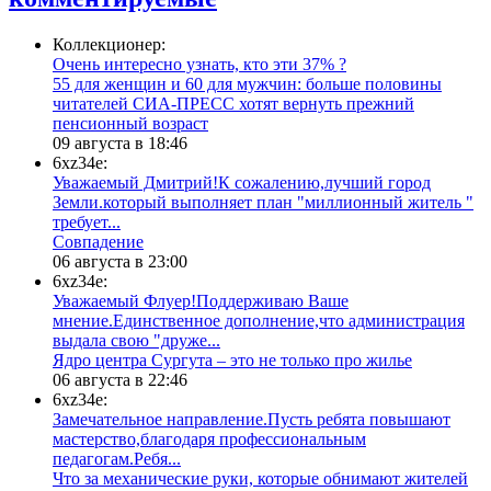
Коллекционер:
Очень интересно узнать, кто эти 37% ?
​55 для женщин и 60 для мужчин: больше половины
читателей СИА-ПРЕСС хотят вернуть прежний
пенсионный возраст
09 августа в 18:46
6xz34e:
Уважаемый Дмитрий!К сожалению,лучший город
Земли.который выполняет план "миллионный житель "
требует...
​Совпадение
06 августа в 23:00
6xz34e:
Уважаемый Флуер!Поддерживаю Ваше
мнение.Единственное дополнение,что администрация
выдала свою "друже...
​Ядро центра Сургута ‒ это не только про жилье
06 августа в 22:46
6xz34e:
Замечательное направление.Пусть ребята повышают
мастерство,благодаря профессиональным
педагогам.Ребя...
​Что за механические руки, которые обнимают жителей