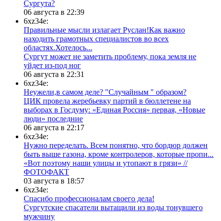
Сургута?
06 августа в 22:39
6xz34e:
Правильные мысли излагает Руслан!Как важно
находить грамотных специалистов во всех
областях.Хотелось...
Сургут может не заметить проблему, пока земля не
уйдет из-под ног
06 августа в 22:31
6xz34e:
Неужели,в самом деле? "Случайным " образом?
ЦИК провела жеребьевку партий в бюллетене на
выборах в Госдуму: «Единая Россия» первая, «Новые
люди» последние
06 августа в 22:17
6xz34e:
Нужно переделать. Всем понятно, что бордюр должен
быть выше газона, кроме контролеров, которые пропи...
«Вот поэтому наши улицы и утопают в грязи» //
ФОТОФАКТ
03 августа в 18:57
6xz34e:
Спасибо профессионалам своего дела!
Сургутские спасатели вытащили из воды тонувшего
мужчину