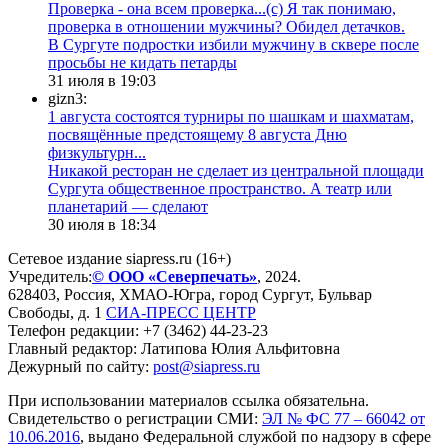
Проверка - она всем проверка...(с) Я так понимаю,
проверка в отношении мужчины? Обидел детачков.
В Сургуте подростки избили мужчину в сквере после
просьбы не кидать петарды
31 июля в 19:03
gizn3:
1 августа состоятся турниры по шашкам и шахматам,
посвящённые предстоящему 8 августа Дню
физкультурн...
​Никакой ресторан не сделает из центральной площади
Сургута общественное пространство. А театр или
планетарий — сделают
30 июля в 18:34
Сетевое издание siapress.ru (16+)
Учредитель:
© ООО «Северпечать»
, 2024.
628403
,
Россия
,
ХМАО-Югра
, город
Сургут
,
Бульвар
Свободы, д. 1
СИА-ПРЕСС ЦЕНТР
Телефон редакции:
+7 (3462) 44-23-23
Главный редактор: Латипова Юлия Альфитовна
Дежурный по сайту:
post@siapress.ru
При использовании материалов ссылка обязательна.
Свидетельство о регистрации СМИ:
ЭЛ № ФС 77 – 66042 от
10.06.2016
, выдано Федеральной службой по надзору в сфере