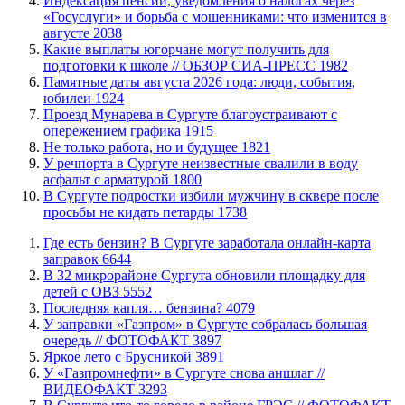
​Индексация пенсий, уведомления о налогах через
«Госуслуги» и борьба с мошенниками: что изменится в
августе
2038
Какие выплаты югорчане могут получить для
подготовки к школе // ОБЗОР СИА-ПРЕСС
1982
​Памятные даты августа 2026 года: люди, события,
юбилеи
1924
​Проезд Мунарева в Сургуте благоустраивают с
опережением графика
1915
​Не только работа, но и будущее
1821
​У речпорта в Сургуте неизвестные свалили в воду
асфальт с арматурой
1800
В Сургуте подростки избили мужчину в сквере после
просьбы не кидать петарды
1738
​Где есть бензин? В Сургуте заработала онлайн-карта
заправок
6644
В 32 микрорайоне Сургута обновили площадку для
детей с ОВЗ
5552
​Последняя капля… бензина?
4079
​У заправки «Газпром» в Сургуте собралась большая
очередь // ФОТОФАКТ
3897
Яркое лето с Брусникой
3891
У «Газпромнефти» в Сургуте снова аншлаг //
ВИДЕОФАКТ
3293