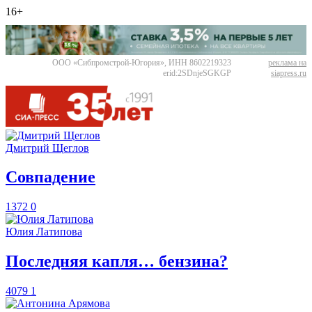
16+
ООО «Сибпромстрой-Югория», ИНН 8602219323
реклама на
erid:2SDnjeSGKGP
siapress.ru
Дмитрий Щеглов
​Совпадение
1372
0
Юлия Латипова
​Последняя капля… бензина?
4079
1