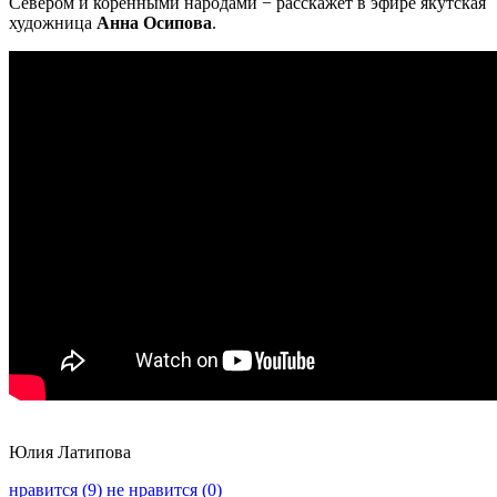
Севером и коренными народами − расскажет в эфире якутская
художница
Анна Осипова
.
Юлия Латипова
нравится (9)
не нравится (0)