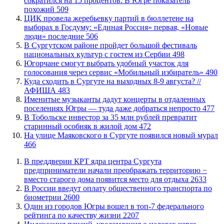
сократился на 15 процентов. В Югре показатель
похожий
509
ЦИК провела жеребьевку партий в бюллетене на
выборах в Госдуму: «Единая Россия» первая, «Новые
люди» последние
506
В Сургутском районе пройдет большой фестиваль
национальных культур с гостем из Сербии
498
Югорчане смогут выбрать удобный участок для
голосования через сервис «Мобильный избиратель»
490
​Куда сходить в Сургуте на выходных 8-9 августа? //
АФИША
483
Именитые музыканты дадут концерты в отдаленных
поселениях Югры — туда даже добраться непросто
477
В Тобольске инвестор за 35 млн рублей превратит
старинный особняк в жилой дом
472
​На улице Маяковского в Сургуте появился новый мурал
466
​В преддверии КРТ ядра центра Сургута
предприниматели начали преображать территорию −
вместо старого дома появится место для отдыха
2633
В России введут оплату общественного транспорта по
биометрии
2600
Один из городов Югры вошел в топ-7 федерального
рейтинга по качеству жизни
2207