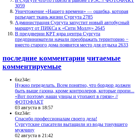
​В Сургуте что-то горело в районе ГРЭС // ФОТОФАКТ
3059
​Уничтожение «Нашего времени» — ошибка, которая
разъедает ткань жизни Сургута
2785
​Администрация Сургута запустит новый автобусный
маршрут от ПИКСа к «Сити Моллу»
2645
​В преддверии КРТ ядра центра Сургута
предприниматели начали преображать территорию −
вместо старого дома появится место для отдыха
2633
последние комментарии
читаемые
комментируемые
6xz34e:
Нужно переделать. Всем понятно, что бордюр должен
быть выше газона, кроме контролеров, которые пропи...
«Вот поэтому наши улицы и утопают в грязи» //
ФОТОФАКТ
03 августа в 18:57
6xz34e:
Спасибо профессионалам своего дела!
Сургутские спасатели вытащили из воды тонувшего
мужчину
02 августа в 21:42