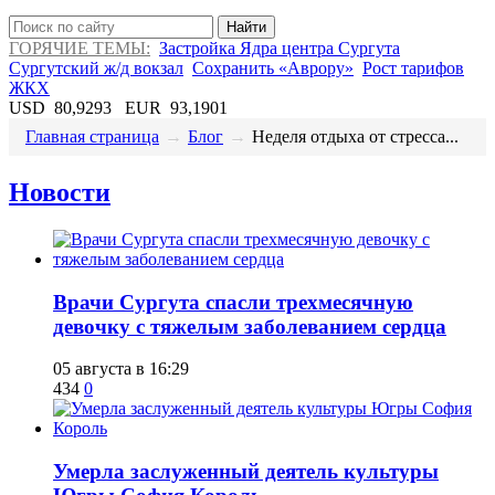
Найти
ГОРЯЧИЕ ТЕМЫ:
Застройка Ядра центра Сургута
Сургутский ж/д вокзал
Сохранить «Аврору»
Рост тарифов
ЖКХ
USD
80,9293
EUR
93,1901
Главная страница
→
Блог
→
​Неделя отдыха от стресса...
Новости
​Врачи Сургута спасли трехмесячную
девочку с тяжелым заболеванием сердца
05 августа в 16:29
434
0
​Умерла заслуженный деятель культуры