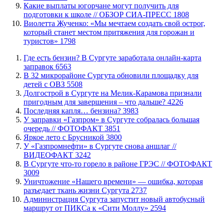
Какие выплаты югорчане могут получить для
подготовки к школе // ОБЗОР СИА-ПРЕСС
1808
Виолетта Жученко: «Мы мечтаем создать свой острог,
который станет местом притяжения для горожан и
туристов»
1798
​Где есть бензин? В Сургуте заработала онлайн-карта
заправок
6563
В 32 микрорайоне Сургута обновили площадку для
детей с ОВЗ
5508
​Долгострой в Сургуте на Мелик-Карамова признали
пригодным для завершения ‒ что дальше?
4226
​Последняя капля… бензина?
3983
​У заправки «Газпром» в Сургуте собралась большая
очередь // ФОТОФАКТ
3851
Яркое лето с Брусникой
3800
У «Газпромнефти» в Сургуте снова аншлаг //
ВИДЕОФАКТ
3242
​В Сургуте что-то горело в районе ГРЭС // ФОТОФАКТ
3009
​Уничтожение «Нашего времени» — ошибка, которая
разъедает ткань жизни Сургута
2737
​Администрация Сургута запустит новый автобусный
маршрут от ПИКСа к «Сити Моллу»
2594