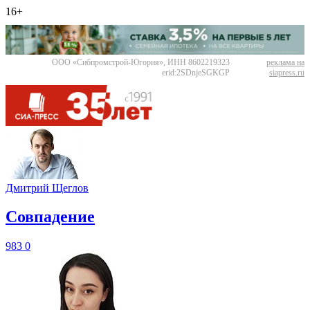
16+
ООО «Сибпромстрой-Югория», ИНН 8602219323
реклама на
erid:2SDnjeSGKGP
siapress.ru
Дмитрий Щеглов
​Совпадение
983
0