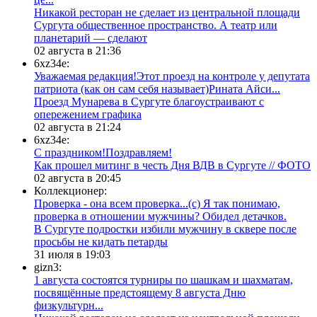
​Никакой ресторан не сделает из центральной площади
Сургута общественное пространство. А театр или
планетарий — сделают
02 августа в 21:36
6xz34e:
Уважаемая редакция!Этот проезд на контроле у депутата
патриота (как он сам себя называет)Рината Айси...
​Проезд Мунарева в Сургуте благоустраивают с
опережением графика
02 августа в 21:24
6xz34e:
С праздником!Поздравляем!
Как прошел митинг в честь Дня ВДВ в Сургуте // ФОТО
02 августа в 20:45
Коллекционер:
Проверка - она всем проверка...(с) Я так понимаю,
проверка в отношении мужчины? Обидел детачков.
В Сургуте подростки избили мужчину в сквере после
просьбы не кидать петарды
31 июля в 19:03
gizn3:
1 августа состоятся турниры по шашкам и шахматам,
посвящённые предстоящему 8 августа Дню
физкультурн...