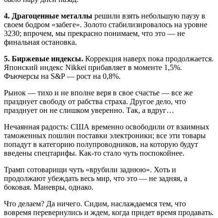
4. Драгоценные металлы
решили взять небольшую паузу в
своем бодром «забеге». Золото стабилизировалось на уровне
3230; впрочем, мы прекрасно понимаем, что это — не
финальная остановка.
5. Биржевые индексы.
Коррекция наверх пока продолжается.
Японский индекс Nikkei прибавляет в моменте 1,5%.
Фьючерсы на S&P — рост на 0,8%.
Рынок — тихо и не вполне веря в свое счастье — все же
празднует свободу от рабства страха. Другое дело, что
празднует он не слишком уверенно. Так, а вдруг…
Нечаянная радость: США временно освободили от взаимных
таможенных пошлин поставки электроники; все эти товары
попадут в категорию полупроводников, на которую будут
введены спецтарифы. Как-то стало чуть поспокойнее.
Трамп сотоварищи чуть «врубили заднюю». Хоть и
продолжают убеждать весь мир, что это — не задняя, а
боковая. Маневры, однако.
Что делаем? Да ничего. Сидим, наслаждаемся тем, что
вовремя перевернулись и ждем, когда придет время продавать.