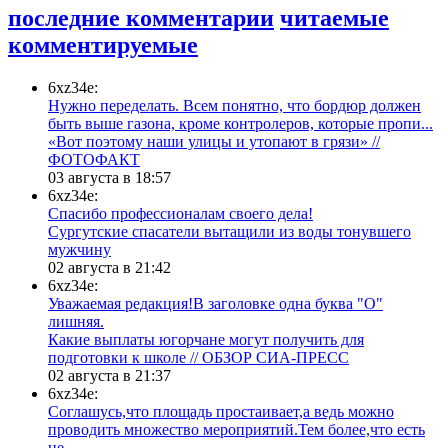
последние комментарии
читаемые
комментируемые
6xz34e:
Нужно переделать. Всем понятно, что бордюр должен
быть выше газона, кроме контролеров, которые пропи...
«Вот поэтому наши улицы и утопают в грязи» //
ФОТОФАКТ
03 августа в 18:57
6xz34e:
Спасибо профессионалам своего дела!
Сургутские спасатели вытащили из воды тонувшего
мужчину
02 августа в 21:42
6xz34e:
Уважаемая редакция!В заголовке одна буква "О"
лишняя.
Какие выплаты югорчане могут получить для
подготовки к школе // ОБЗОР СИА-ПРЕСС
02 августа в 21:37
6xz34e:
Соглашусь,что площадь простаивает,а ведь можно
проводить множество мероприятий.Тем более,что есть
це...