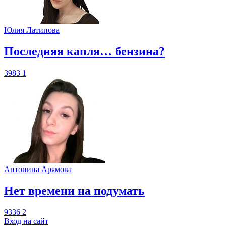
Юлия Латипова
​Последняя капля… бензина?
3983
1
Антонина Арямова
​Нет времени на подумать
9336
2
Вход на сайт