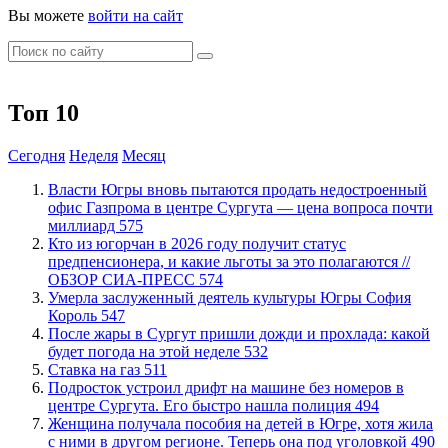
Вы можете
войти на сайт
Топ 10
Сегодня
Неделя
Месяц
Власти Югры вновь пытаются продать недостроенный
офис Газпрома в центре Сургута — цена вопроса почти
миллиард
575
Кто из югорчан в 2026 году получит статус
предпенсионера, и какие льготы за это полагаются //
ОБЗОР СИА-ПРЕСС
574
​Умерла заслуженный деятель культуры Югры София
Король
547
​После жары в Сургут пришли дожди и прохлада: какой
будет погода на этой неделе
532
Ставка на газ
511
Подросток устроил дрифт на машине без номеров в
центре Сургута. Его быстро нашла полиция
494
Женщина получала пособия на детей в Югре, хотя жила
с ними в другом регионе. Теперь она под уголовкой
490