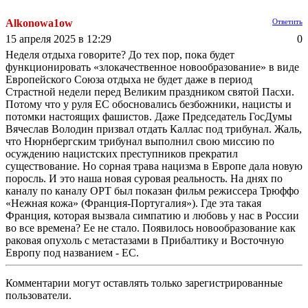
Alkonowa1ow
Ответить
15 апреля 2025 в 12:29
0
Неделя отдыха говорите? До тех пор, пока будет
функционировать «злокачественное новообразование» в виде
Европейского Союза отдыха не будет даже в период
Страстной недели перед Великим праздником святой Пасхи.
Потому что у руля ЕС обосновались безбожники, нацисты и
потомки настоящих фашистов. Даже Председатель ГосДумы
Вячеслав Володин призвал отдать Каллас под трибунал. Жаль,
что Нюрнбергским трибунал выполнил свою миссию по
осуждению нацистских преступников прекратил
существование. Но сорная трава нацизма в Европе дала новую
поросль. И это наша новая суровая реальность. На днях по
каналу по каналу ОРТ был показан фильм режиссера Трюффо
«Нежная кожа» (Франция-Португалия»). Где эта такая
Франция, которая вызвала симпатию и любовь у нас в России
во все времена? Ее не стало. Появилось новообразование как
раковая опухоль с метастазами в Прибалтику и Восточную
Европу под названием - ЕС.
Комментарии могут оставлять только зарегистрированные
пользователи.