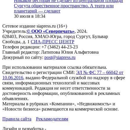
​Никакой ресторан не сделает из центральной площади
Сургута общественное пространство. А театр или
планетарий — сделают
30 июля в 18:34
Сетевое издание siapress.ru (16+)
Учредитель:
© ООО «Северпечать»
, 2024.
628403
,
Россия
,
ХМАО-Югра
, город
Сургут
,
Бульвар
Свободы, д. 1
СИА-ПРЕСС ЦЕНТР
Телефон редакции:
+7 (3462) 44-23-23
Главный редактор: Латипова Юлия Альфитовна
Дежурный по сайту:
post@siapress.ru
При использовании материалов ссылка обязательна.
Свидетельство о регистрации СМИ:
ЭЛ № ФС 77 – 66042 от
10.06.2016
, выдано Федеральной службой по надзору в сфере
связи, информационных технологий и массовых
коммуникаций. Редакция не несет ответственности за
достоверность информации, опубликованной в рекламных
объявлениях.
Материалы в рубриках «Компании», «Недвижимость» и
«Новости бизнеса» размещаются на коммерческой основе.
Правила сайта
Рекламодателям
Дизайн и разработка -