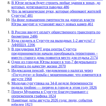
В Югре нельзя будет строить любые здания в зонах, до
которых дотягиваются паводки
486
​Что за механические руки, которые обнимают жителей
Сургута?
481
На фоне повышения смертности на дорогах власти
Югры закупят и установят массу новых камер
461
В России введут оплату общественного транспорта по
биометрии
2486
​Куда сходить в Сургуте на выходных 1-2 августа? //
АФИША
2206
​В преддверии КРТ ядра центра Сургута
предприниматели начали преображать территорию −
вместо старого дома появится место для отдыха
2174
Один из городов Югры вошел в топ-7 федерального
рейтинга по качеству жизни
2070
​Индексация пенсий, уведомления о налогах через
«Госуслуги» и борьба с мошенниками: что изменится в
августе
1968
Молодая сургутянка на 34-й неделе беременности
родила тройню — первую в городе в этом году
1826
​Проезд Мунарева в Сургуте благоустраивают с
опережением графика
1824
​Памятные даты августа 2026 года: люди, события,
юбилеи
1823