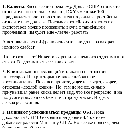
1. Валюты.
Здесь все по-прежнему. Доллар США снижается
относительно остальных валют, DXY уже ниже 100.
Продолжается рост евро относительно доллара, рост йены
относительно доллара. Потому европейских и японских
экспортеров можно поздравить: вкупе с тарифными
проблемами, им будет еще «легче» работать.
А вот швейцарский франк относительно доллара как раз
немного слабеет.
Что это означает? Инвесторы решили «немного отдохнуть» от
страха. Выдохнуть стресс, так сказать.
2. Крипта,
как опережающий индикатор настроения
инвесторов. На крипторынке также небольшое
восстановление. Пока все происходящее выглядит, скорее,
отскоком «дохлой кошки». Но, тем не менее, сильно
приунывшая ранее киска делает вид, что все прекрасно, и на
полусогнутых лапках бежит в сторону миски. И здесь —
легкая релаксация.
3. Начинают успокаиваться продавцы UST.
Пока
доходности UST’10 находятся на уровне 4.45, что не
добавляет радости Минфину США. Но все же полегче, чем
было пару дней назад.