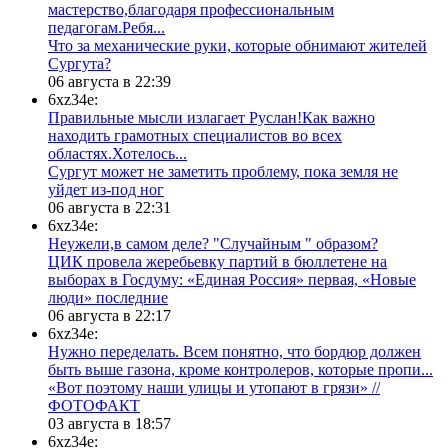
мастерство,благодаря профессиональным
педагогам.Ребя...
​Что за механические руки, которые обнимают жителей
Сургута?
06 августа в 22:39
6xz34e:
Правильные мысли излагает Руслан!Как важно
находить грамотных специалистов во всех
областях.Хотелось...
Сургут может не заметить проблему, пока земля не
уйдет из-под ног
06 августа в 22:31
6xz34e:
Неужели,в самом деле? "Случайным " образом?
ЦИК провела жеребьевку партий в бюллетене на
выборах в Госдуму: «Единая Россия» первая, «Новые
люди» последние
06 августа в 22:17
6xz34e:
Нужно переделать. Всем понятно, что бордюр должен
быть выше газона, кроме контролеров, которые пропи...
«Вот поэтому наши улицы и утопают в грязи» //
ФОТОФАКТ
03 августа в 18:57
6xz34e: