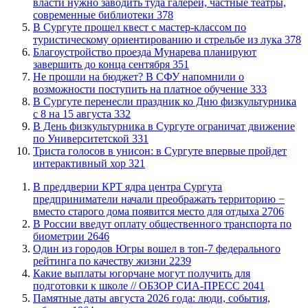
власти нужно заводить туда галереи, частные театры,
современные библиотеки
378
В Сургуте прошел квест с мастер-классом по
туристическому ориентированию и стрельбе из лука
378
Благоустройство проезда Мунарева планируют
завершить до конца сентября
351
Не прошли на бюджет? В СФУ напомнили о
возможности поступить на платное обучение
333
​В Сургуте перенесли праздник ко Дню физкультурника
с 8 на 15 августа
332
​В День физкультурника в Сургуте ограничат движение
по Университетской
331
​Триста голосов в унисон: в Сургуте впервые пройдет
интерактивный хор
321
​В преддверии КРТ ядра центра Сургута
предприниматели начали преображать территорию −
вместо старого дома появится место для отдыха
2706
В России введут оплату общественного транспорта по
биометрии
2646
Один из городов Югры вошел в топ-7 федерального
рейтинга по качеству жизни
2239
Какие выплаты югорчане могут получить для
подготовки к школе // ОБЗОР СИА-ПРЕСС
2041
​Памятные даты августа 2026 года: люди, события,