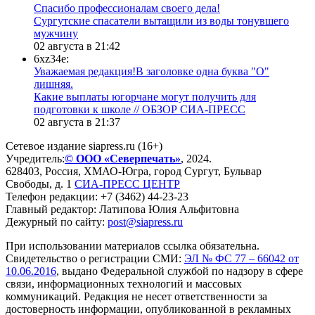
Спасибо профессионалам своего дела!
Сургутские спасатели вытащили из воды тонувшего
мужчину
02 августа в 21:42
6xz34e:
Уважаемая редакция!В заголовке одна буква "О"
лишняя.
Какие выплаты югорчане могут получить для
подготовки к школе // ОБЗОР СИА-ПРЕСС
02 августа в 21:37
Сетевое издание siapress.ru (16+)
Учредитель:
© ООО «Северпечать»
, 2024.
628403
,
Россия
,
ХМАО-Югра
, город
Сургут
,
Бульвар
Свободы, д. 1
СИА-ПРЕСС ЦЕНТР
Телефон редакции:
+7 (3462) 44-23-23
Главный редактор: Латипова Юлия Альфитовна
Дежурный по сайту:
post@siapress.ru
При использовании материалов ссылка обязательна.
Свидетельство о регистрации СМИ:
ЭЛ № ФС 77 – 66042 от
10.06.2016
, выдано Федеральной службой по надзору в сфере
связи, информационных технологий и массовых
коммуникаций. Редакция не несет ответственности за
достоверность информации, опубликованной в рекламных