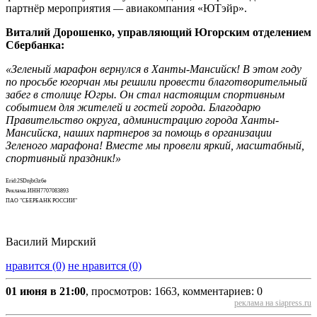
партнёр мероприятия
—
авиакомпания «ЮТэйр».
Виталий Дорошенко, управляющий Югорским отделением
Сбербанка:
«Зеленый марафон вернулся в Ханты-Мансийск! В этом году
по просьбе югорчан мы решили провести благотворительный
забег в столице Югры. Он стал настоящим спортивным
событием для жителей и гостей города. Благодарю
Правительство округа, администрацию города Ханты-
Мансийска, наших партнеров за помощь в организации
Зеленого марафона! Вместе мы провели яркий, масштабный,
спортивный праздник!»
Erid:2SDnjbt3z6e
Реклама.ИНН7707083893
ПАО "СБЕРБАНК РОССИИ"
Василий Мирский
нравится (0)
не нравится (0)
01 июня в 21:00
, просмотров: 1663, комментариев: 0
реклама на siapress.ru