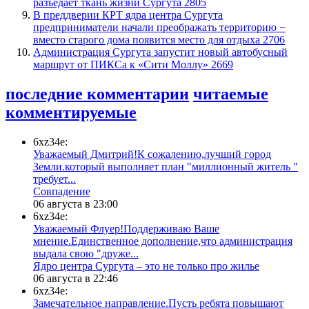
разъедает ткань жизни Сургута
2805
​В преддверии КРТ ядра центра Сургута
предприниматели начали преображать территорию −
вместо старого дома появится место для отдыха
2706
​Администрация Сургута запустит новый автобусный
маршрут от ПИКСа к «Сити Моллу»
2669
последние комментарии
читаемые
комментируемые
6xz34e:
Уважаемый Дмитрий!К сожалению,лучший город
Земли.который выполняет план "миллионный житель "
требует...
​Совпадение
06 августа в 23:00
6xz34e:
Уважаемый Флуер!Поддерживаю Ваше
мнение.Единственное дополнение,что администрация
выдала свою "друже...
​Ядро центра Сургута ‒ это не только про жилье
06 августа в 22:46
6xz34e:
Замечательное направление.Пусть ребята повышают