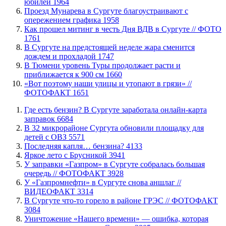
юбилеи
1964
​Проезд Мунарева в Сургуте благоустраивают с
опережением графика
1958
Как прошел митинг в честь Дня ВДВ в Сургуте // ФОТО
1761
В Сургуте на предстоящей неделе жара сменится
дождем и прохладой
1747
В Тюмени уровень Туры продолжает расти и
приближается к 900 см
1660
«Вот поэтому наши улицы и утопают в грязи» //
ФОТОФАКТ
1651
​Где есть бензин? В Сургуте заработала онлайн-карта
заправок
6684
В 32 микрорайоне Сургута обновили площадку для
детей с ОВЗ
5571
​Последняя капля… бензина?
4133
Яркое лето с Брусникой
3941
​У заправки «Газпром» в Сургуте собралась большая
очередь // ФОТОФАКТ
3928
У «Газпромнефти» в Сургуте снова аншлаг //
ВИДЕОФАКТ
3314
​В Сургуте что-то горело в районе ГРЭС // ФОТОФАКТ
3084
​Уничтожение «Нашего времени» — ошибка, которая