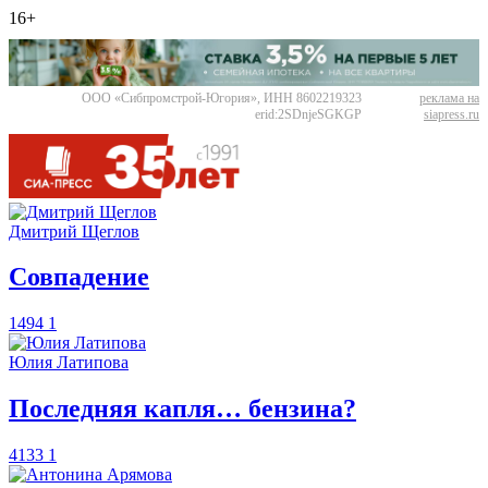
16+
ООО «Сибпромстрой-Югория», ИНН 8602219323
реклама на
erid:2SDnjeSGKGP
siapress.ru
Дмитрий Щеглов
​Совпадение
1494
1
Юлия Латипова
​Последняя капля… бензина?
4133
1