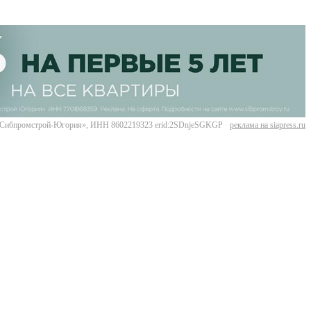
Сибпромстрой-Югория», ИНН 8602219323 erid:2SDnjeSGKGP
реклама на siapress.ru