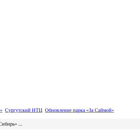
»
Сургутский НТЦ
Обновление парка «За Саймой»
ибирь» ...