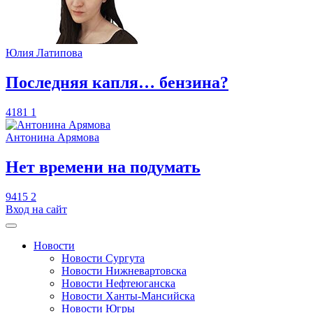
Юлия Латипова
​Последняя капля… бензина?
4181
1
Антонина Арямова
​Нет времени на подумать
9415
2
Вход на сайт
Новости
Новости Сургута
Новости Нижневартовска
Новости Нефтеюганска
Новости Ханты-Мансийска
Новости Югры