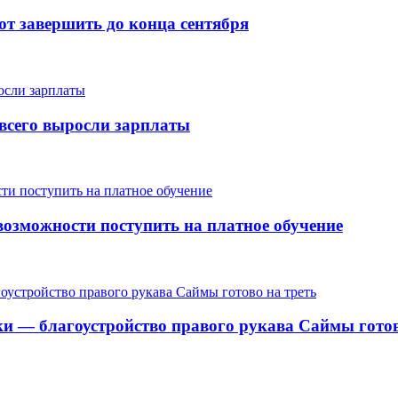
т завершить до конца сентября
е всего выросли зарплаты
озможности поступить на платное обучение
ки — благоустройство правого рукава Саймы готов