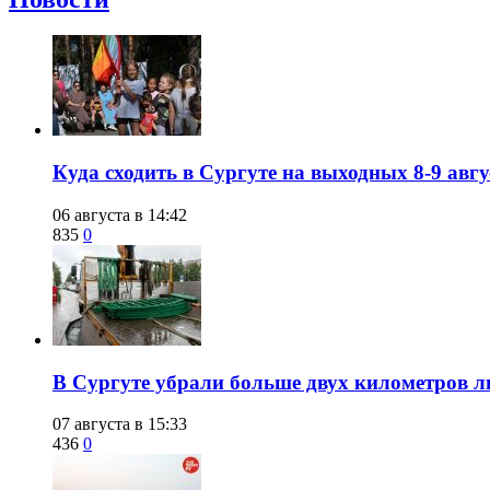
​Куда сходить в Сургуте на выходных 8-9 ав
06 августа в 14:42
835
0
​В Сургуте убрали больше двух километров 
07 августа в 15:33
436
0