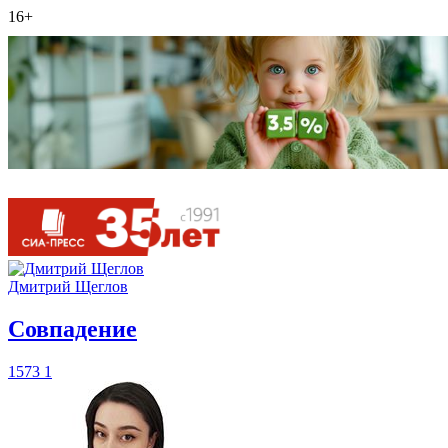
16+
Дмитрий Щеглов
​Совпадение
1573
1