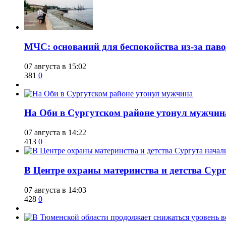
​МЧС: оснований для беспокойства из-за пав
07 августа в 15:02
381
0
​На Оби в Сургутском районе утонул мужчин
07 августа в 14:22
413
0
​В Центре охраны материнства и детства Сур
07 августа в 14:03
428
0