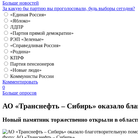
Больше новостей
За какую бы партию вы проголосовали, будь выборы сегодня?
«Единая Россия»
«Яблоко»
ЛДПР
«Партия прямой демократии»
РЭП «Зеленые»
«Справедливая Россия»
«Родина»
КПРФ
Партия пенсионеров
«Новые люди»
Коммунисты России
Комментировать
0
Больше опросов
​АО «Транснефть – Сибирь» оказало б
Новый памятник торжественно открыли в област
Фото: АО «Транснефть – Сибирь»