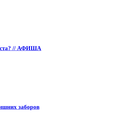
густа? // АФИША
лишних заборов