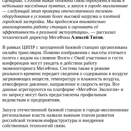
сценариях. Сегодня такие объекты связи опробуются нами в
небольших населённых пунктах, и запуск в городе-миллионнике
— следующий этап проверки отечественного телеком-
оборудования в условиях более высокой нагрузки и плотной
городской застройки. Мы продолжим внимательно
анализировать работу станции и оценивать её
эффективность в реальной эксплуатации»
, — рассказал
технический директор МегаФона
Алексей Титов
.
В рамках ЦИПР с запущенной базовой станции организована
онлайн трансляция. Помимо изображения с высоты птичьего
полета с видом на слияние Волги с Окой участники и гости
конференции могут увидеть в действии работу
экомониторинга МегаФона. Система также в режиме
реального времени передает сведения о содержании в воздухе
загрязняющих веществ, температуру и влажность воздуха,
атмосферное давление, направление и скорость ветра. Все
данные агрегируются на платформе «МегаФон Экология» и
по запросу могут быть предоставлены профильным
ведомствам и предприятиям.
Запуск отечественной базовой станции в городе-миллионнике
региональные власти назвали важным этапом развития
российской телеком-инфраструктуры и внедрения
собственных технологий связи.