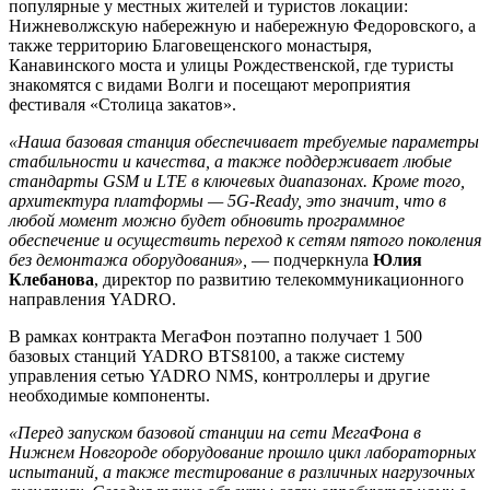
популярные у местных жителей и туристов локации:
Нижневолжскую набережную и набережную Федоровского, а
также территорию Благовещенского монастыря,
Канавинского моста и улицы Рождественской, где туристы
знакомятся с видами Волги и посещают мероприятия
фестиваля «Столица закатов».
«Наша базовая станция обеспечивает требуемые параметры
стабильности и качества, а также поддерживает любые
стандарты GSM и LTE в ключевых диапазонах. Кроме того,
архитектура платформы — 5G-Ready, это значит, что в
любой момент можно будет обновить программное
обеспечение и осуществить переход к сетям пятого поколения
без демонтажа оборудования»,
— подчеркнула
Юлия
Клебанова
, директор по развитию телекоммуникационного
направления YADRO.
В рамках контракта МегаФон поэтапно получает 1 500
базовых станций YADRO BTS8100, а также систему
управления сетью YADRO NMS, контроллеры и другие
необходимые компоненты.
«Перед запуском базовой станции на сети МегаФона в
Нижнем Новгороде оборудование прошло цикл лабораторных
испытаний, а также тестирование в различных нагрузочных