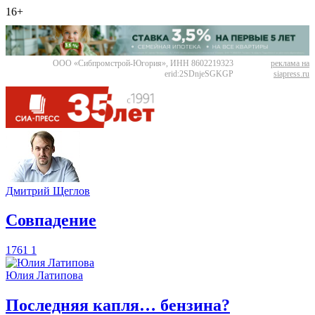
16+
ООО «Сибпромстрой-Югория», ИНН 8602219323
реклама на
erid:2SDnjeSGKGP
siapress.ru
Дмитрий Щеглов
​Совпадение
1761
1
Юлия Латипова
​Последняя капля… бензина?