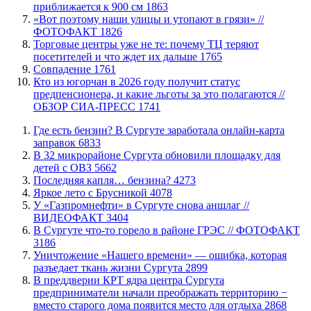
приближается к 900 см
1863
«Вот поэтому наши улицы и утопают в грязи» //
ФОТОФАКТ
1826
Торговые центры уже не те: почему ТЦ теряют
посетителей и что ждет их дальше
1765
​Совпадение
1761
Кто из югорчан в 2026 году получит статус
предпенсионера, и какие льготы за это полагаются //
ОБЗОР СИА-ПРЕСС
1741
​Где есть бензин? В Сургуте заработала онлайн-карта
заправок
6833
В 32 микрорайоне Сургута обновили площадку для
детей с ОВЗ
5662
​Последняя капля… бензина?
4273
Яркое лето с Брусникой
4078
У «Газпромнефти» в Сургуте снова аншлаг //
ВИДЕОФАКТ
3404
​В Сургуте что-то горело в районе ГРЭС // ФОТОФАКТ
3186
​Уничтожение «Нашего времени» — ошибка, которая
разъедает ткань жизни Сургута
2899
​В преддверии КРТ ядра центра Сургута
предприниматели начали преображать территорию −
вместо старого дома появится место для отдыха
2868