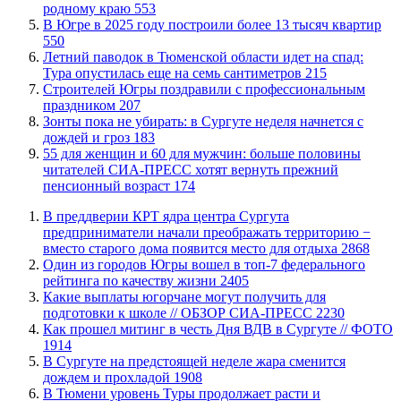
родному краю
553
​В Югре в 2025 году построили более 13 тысяч квартир
550
​Летний паводок в Тюменской области идет на спад:
Тура опустилась еще на семь сантиметров
215
​Строителей Югры поздравили с профессиональным
праздником
207
​Зонты пока не убирать: в Сургуте неделя начнется с
дождей и гроз
183
​55 для женщин и 60 для мужчин: больше половины
читателей СИА-ПРЕСС хотят вернуть прежний
пенсионный возраст
174
​В преддверии КРТ ядра центра Сургута
предприниматели начали преображать территорию −
вместо старого дома появится место для отдыха
2868
Один из городов Югры вошел в топ-7 федерального
рейтинга по качеству жизни
2405
Какие выплаты югорчане могут получить для
подготовки к школе // ОБЗОР СИА-ПРЕСС
2230
Как прошел митинг в честь Дня ВДВ в Сургуте // ФОТО
1914
В Сургуте на предстоящей неделе жара сменится
дождем и прохладой
1908
В Тюмени уровень Туры продолжает расти и