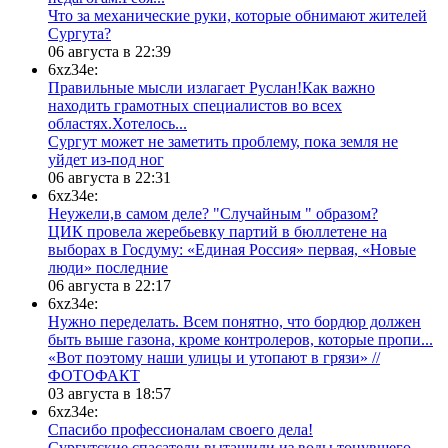
​Что за механические руки, которые обнимают жителей
Сургута?
06 августа в 22:39
6xz34e:
Правильные мысли излагает Руслан!Как важно
находить грамотных специалистов во всех
областях.Хотелось...
Сургут может не заметить проблему, пока земля не
уйдет из-под ног
06 августа в 22:31
6xz34e:
Неужели,в самом деле? "Случайным " образом?
ЦИК провела жеребьевку партий в бюллетене на
выборах в Госдуму: «Единая Россия» первая, «Новые
люди» последние
06 августа в 22:17
6xz34e:
Нужно переделать. Всем понятно, что бордюр должен
быть выше газона, кроме контролеров, которые пропи...
«Вот поэтому наши улицы и утопают в грязи» //
ФОТОФАКТ
03 августа в 18:57
6xz34e:
Спасибо профессионалам своего дела!
Сургутские спасатели вытащили из воды тонувшего