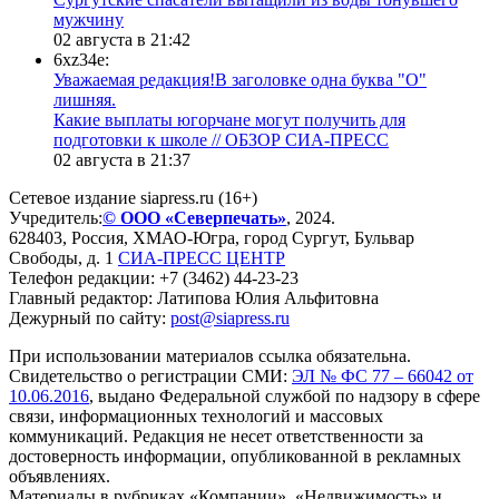
мужчину
02 августа в 21:42
6xz34e:
Уважаемая редакция!В заголовке одна буква "О"
лишняя.
Какие выплаты югорчане могут получить для
подготовки к школе // ОБЗОР СИА-ПРЕСС
02 августа в 21:37
Сетевое издание siapress.ru (16+)
Учредитель:
© ООО «Северпечать»
, 2024.
628403
,
Россия
,
ХМАО-Югра
, город
Сургут
,
Бульвар
Свободы, д. 1
СИА-ПРЕСС ЦЕНТР
Телефон редакции:
+7 (3462) 44-23-23
Главный редактор: Латипова Юлия Альфитовна
Дежурный по сайту:
post@siapress.ru
При использовании материалов ссылка обязательна.
Свидетельство о регистрации СМИ:
ЭЛ № ФС 77 – 66042 от
10.06.2016
, выдано Федеральной службой по надзору в сфере
связи, информационных технологий и массовых
коммуникаций. Редакция не несет ответственности за
достоверность информации, опубликованной в рекламных
объявлениях.
Материалы в рубриках «Компании», «Недвижимость» и