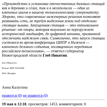
«Производство и установка отечественных базовых станций
как в деревнях и селах, так и в мегаполисах — один из
ключевых шагов к нашему технологическому суверенитету.
Здорово, что современные инженерные решения позволяют
развивать сеть, не требуя выделения земли под отдельно
стоящие вышки. Запущенная станция — это оптимальное
решение: от опоры, которая визуально не перегружает
исторический ландшафт, до цифровой начинки, призванной
обеспечить надежную связь. Символично, что запуск станции
состоялся во время конференции ЦИПР в Нижнем —
ключевого делового события, посвященного передовым
российским технологиям»
, — отметил губернатор
Нижегородской области
Глеб Никитин
.
Erid: 2SDnjciwCot
Реклама. ИНН 7812014560
ПАО «Мегафон»
Анна Калугина
нравится (0)
не нравится (0)
19 мая в 12:18
, просмотров: 1453, комментариев: 0