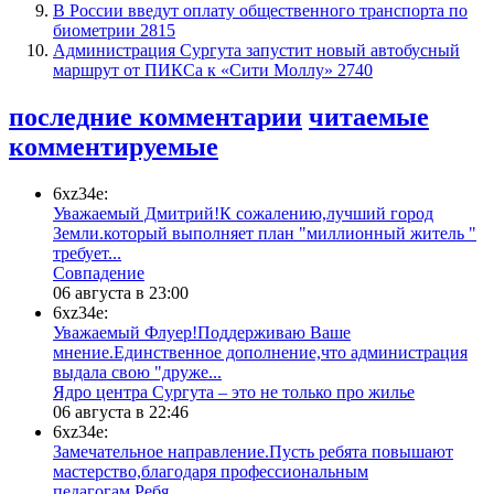
В России введут оплату общественного транспорта по
биометрии
2815
​Администрация Сургута запустит новый автобусный
маршрут от ПИКСа к «Сити Моллу»
2740
последние комментарии
читаемые
комментируемые
6xz34e:
Уважаемый Дмитрий!К сожалению,лучший город
Земли.который выполняет план "миллионный житель "
требует...
​Совпадение
06 августа в 23:00
6xz34e:
Уважаемый Флуер!Поддерживаю Ваше
мнение.Единственное дополнение,что администрация
выдала свою "друже...
​Ядро центра Сургута ‒ это не только про жилье
06 августа в 22:46
6xz34e:
Замечательное направление.Пусть ребята повышают
мастерство,благодаря профессиональным
педагогам.Ребя...