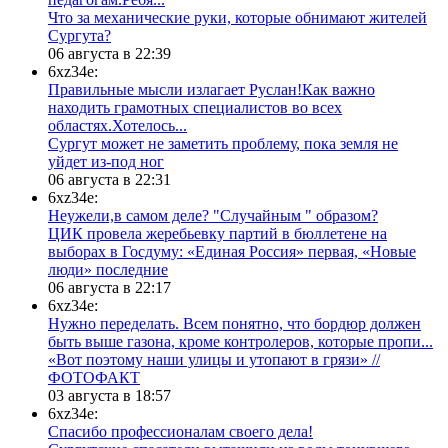
​Что за механические руки, которые обнимают жителей
Сургута?
06 августа в 22:39
6xz34e:
Правильные мысли излагает Руслан!Как важно
находить грамотных специалистов во всех
областях.Хотелось...
Сургут может не заметить проблему, пока земля не
уйдет из-под ног
06 августа в 22:31
6xz34e:
Неужели,в самом деле? "Случайным " образом?
ЦИК провела жеребьевку партий в бюллетене на
выборах в Госдуму: «Единая Россия» первая, «Новые
люди» последние
06 августа в 22:17
6xz34e:
Нужно переделать. Всем понятно, что бордюр должен
быть выше газона, кроме контролеров, которые пропи...
«Вот поэтому наши улицы и утопают в грязи» //
ФОТОФАКТ
03 августа в 18:57
6xz34e:
Спасибо профессионалам своего дела!