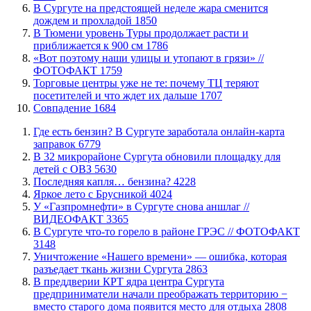
В Сургуте на предстоящей неделе жара сменится
дождем и прохладой
1850
В Тюмени уровень Туры продолжает расти и
приближается к 900 см
1786
«Вот поэтому наши улицы и утопают в грязи» //
ФОТОФАКТ
1759
Торговые центры уже не те: почему ТЦ теряют
посетителей и что ждет их дальше
1707
​Совпадение
1684
​Где есть бензин? В Сургуте заработала онлайн-карта
заправок
6779
В 32 микрорайоне Сургута обновили площадку для
детей с ОВЗ
5630
​Последняя капля… бензина?
4228
Яркое лето с Брусникой
4024
У «Газпромнефти» в Сургуте снова аншлаг //
ВИДЕОФАКТ
3365
​В Сургуте что-то горело в районе ГРЭС // ФОТОФАКТ
3148
​Уничтожение «Нашего времени» — ошибка, которая
разъедает ткань жизни Сургута
2863
​В преддверии КРТ ядра центра Сургута
предприниматели начали преображать территорию −
вместо старого дома появится место для отдыха
2808