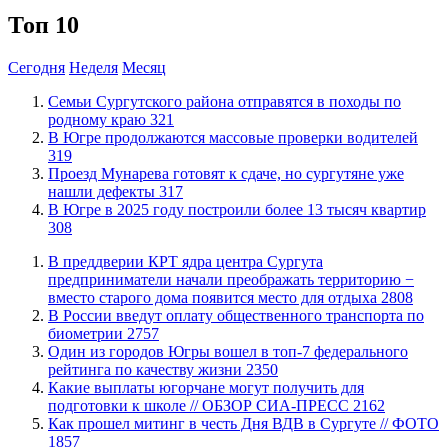
Топ 10
Сегодня
Неделя
Месяц
​Семьи Сургутского района отправятся в походы по
родному краю
321
​В Югре продолжаются массовые проверки водителей
319
​Проезд Мунарева готовят к сдаче, но сургутяне уже
нашли дефекты
317
​В Югре в 2025 году построили более 13 тысяч квартир
308
​В преддверии КРТ ядра центра Сургута
предприниматели начали преображать территорию −
вместо старого дома появится место для отдыха
2808
В России введут оплату общественного транспорта по
биометрии
2757
Один из городов Югры вошел в топ-7 федерального
рейтинга по качеству жизни
2350
Какие выплаты югорчане могут получить для
подготовки к школе // ОБЗОР СИА-ПРЕСС
2162
Как прошел митинг в честь Дня ВДВ в Сургуте // ФОТО
1857