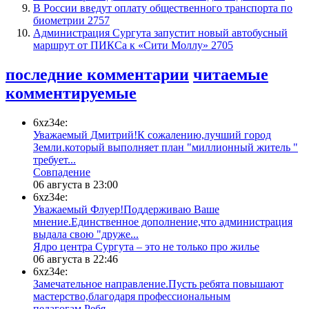
В России введут оплату общественного транспорта по
биометрии
2757
​Администрация Сургута запустит новый автобусный
маршрут от ПИКСа к «Сити Моллу»
2705
последние комментарии
читаемые
комментируемые
6xz34e:
Уважаемый Дмитрий!К сожалению,лучший город
Земли.который выполняет план "миллионный житель "
требует...
​Совпадение
06 августа в 23:00
6xz34e:
Уважаемый Флуер!Поддерживаю Ваше
мнение.Единственное дополнение,что администрация
выдала свою "друже...
​Ядро центра Сургута ‒ это не только про жилье
06 августа в 22:46
6xz34e:
Замечательное направление.Пусть ребята повышают
мастерство,благодаря профессиональным
педагогам.Ребя...