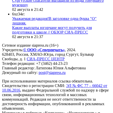
Сургутские спасатели вытащили из воды тонувшего
мужчину
02 августа в 21:42
6xz34e:
Уважаемая редакция!В заголовке одна буква "О"
лишняя.
Какие выплаты югорчане могут получить для
подготовки к школе // ОБЗОР СИА-ПРЕСС
02 августа в 21:37
Сетевое издание siapress.ru (16+)
Учредитель:
© ООО «Северпечать»
, 2024.
628403
,
Россия
,
ХМАО-Югра
, город
Сургут
,
Бульвар
Свободы, д. 1
СИА-ПРЕСС ЦЕНТР
Телефон редакции:
+7 (3462) 44-23-23
Главный редактор: Латипова Юлия Альфитовна
Дежурный по сайту:
post@siapress.ru
При использовании материалов ссылка обязательна.
Свидетельство о регистрации СМИ:
ЭЛ № ФС 77 – 66042 от
10.06.2016
, выдано Федеральной службой по надзору в сфере
связи, информационных технологий и массовых
коммуникаций. Редакция не несет ответственности за
достоверность информации, опубликованной в рекламных
объявлениях.
Материалы в рубриках «Компании», «Недвижимость» и