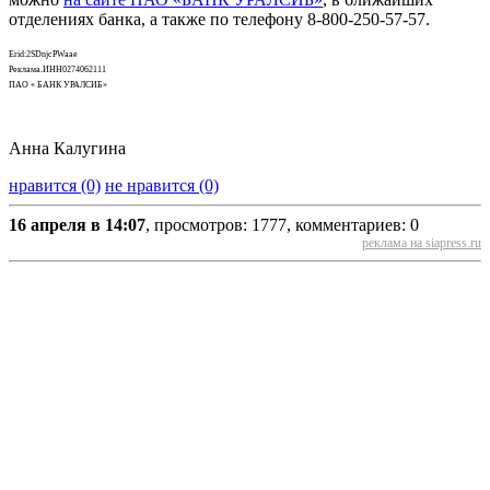
отделениях банка, а также по телефону 8-800-250-57-57.
Erid:2SDnjcPWaae
Реклама.ИНН0274062111
ПАО « БАНК УРАЛСИБ»
Анна Калугина
нравится (0)
не нравится (0)
16 апреля в 14:07
, просмотров: 1777, комментариев: 0
реклама на siapress.ru