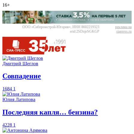
16+
ООО «Сибпромстрой-Югория», ИНН 8602219323
реклама на
erid:2SDnjeSGKGP
siapress.ru
Дмитрий Щеглов
​Совпадение
1684
1
Юлия Латипова
​Последняя капля… бензина?
4228
1