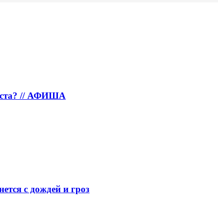
густа? // АФИША
нется с дождей и гроз