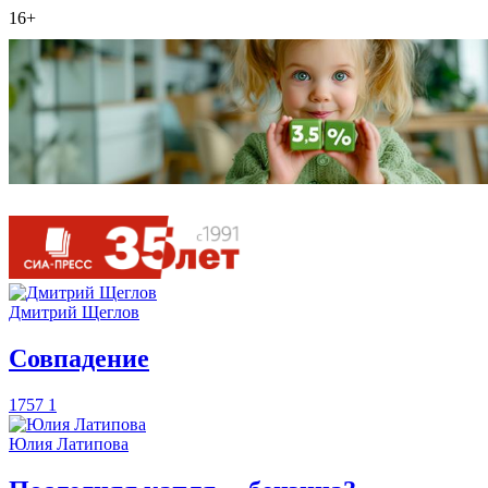
16+
Дмитрий Щеглов
​Совпадение
1757
1
Юлия Латипова