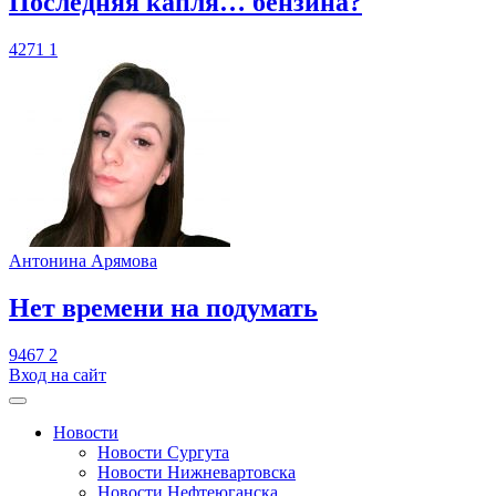
​Последняя капля… бензина?
4271
1
Антонина Арямова
​Нет времени на подумать
9467
2
Вход на сайт
Новости
Новости Сургута
Новости Нижневартовска
Новости Нефтеюганска