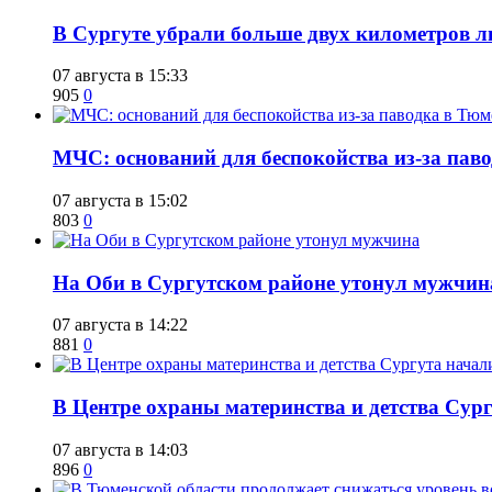
​В Сургуте убрали больше двух километров 
07 августа в 15:33
905
0
​МЧС: оснований для беспокойства из-за пав
07 августа в 15:02
803
0
​На Оби в Сургутском районе утонул мужчин
07 августа в 14:22
881
0
​В Центре охраны материнства и детства Сур
07 августа в 14:03
896
0