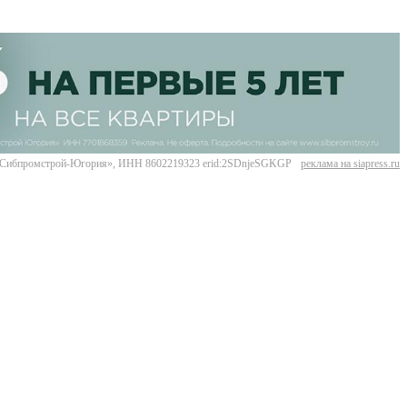
Сибпромстрой-Югория», ИНН 8602219323 erid:2SDnjeSGKGP
реклама на siapress.ru