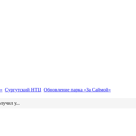
»
Сургутский НТЦ
Обновление парка «За Саймой»
учил у...