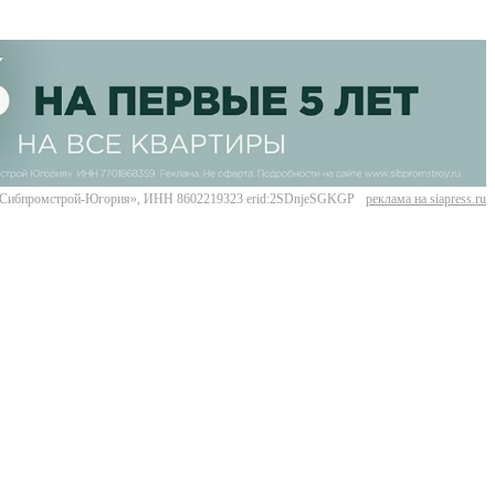
Сибпромстрой-Югория», ИНН 8602219323 erid:2SDnjeSGKGP
реклама на siapress.ru