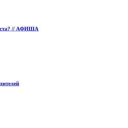
густа? // АФИША
дителей