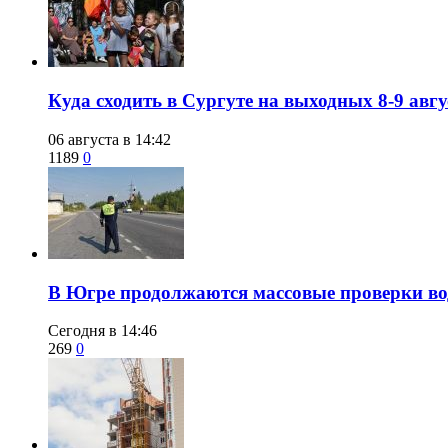
​Куда сходить в Сургуте на выходных 8-9 ав
06 августа в 14:42
1189
0
​В Югре продолжаются массовые проверки во
Сегодня в 14:46
269
0