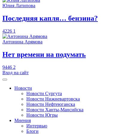
Юлия Латипова
​Последняя капля… бензина?
4226
1
Антонина Арямова
​Нет времени на подумать
9446
2
Вход на сайт
Новости
Новости Сургута
Новости Нижневартовска
Новости Нефтеюганска
Новости Ханты-Мансийска
Новости Югры
Мнения
Интервью
Блоги