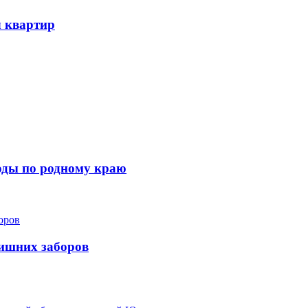
ч квартир
ходы по родному краю
лишних заборов