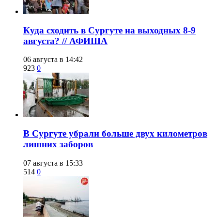
​Куда сходить в Сургуте на выходных 8-9
августа? // АФИША
06 августа в 14:42
923
0
​В Сургуте убрали больше двух километров
лишних заборов
07 августа в 15:33
514
0