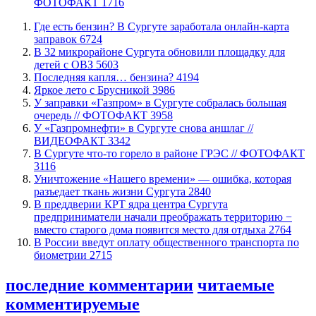
ФОТОФАКТ
1716
​Где есть бензин? В Сургуте заработала онлайн-карта
заправок
6724
В 32 микрорайоне Сургута обновили площадку для
детей с ОВЗ
5603
​Последняя капля… бензина?
4194
Яркое лето с Брусникой
3986
​У заправки «Газпром» в Сургуте собралась большая
очередь // ФОТОФАКТ
3958
У «Газпромнефти» в Сургуте снова аншлаг //
ВИДЕОФАКТ
3342
​В Сургуте что-то горело в районе ГРЭС // ФОТОФАКТ
3116
​Уничтожение «Нашего времени» — ошибка, которая
разъедает ткань жизни Сургута
2840
​В преддверии КРТ ядра центра Сургута
предприниматели начали преображать территорию −
вместо старого дома появится место для отдыха
2764
В России введут оплату общественного транспорта по
биометрии
2715
последние комментарии
читаемые
комментируемые