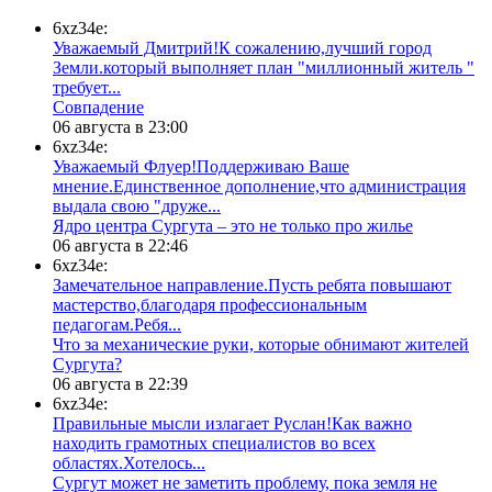
6xz34e:
Уважаемый Дмитрий!К сожалению,лучший город
Земли.который выполняет план "миллионный житель "
требует...
​Совпадение
06 августа в 23:00
6xz34e:
Уважаемый Флуер!Поддерживаю Ваше
мнение.Единственное дополнение,что администрация
выдала свою "друже...
​Ядро центра Сургута ‒ это не только про жилье
06 августа в 22:46
6xz34e:
Замечательное направление.Пусть ребята повышают
мастерство,благодаря профессиональным
педагогам.Ребя...
​Что за механические руки, которые обнимают жителей
Сургута?
06 августа в 22:39
6xz34e:
Правильные мысли излагает Руслан!Как важно
находить грамотных специалистов во всех
областях.Хотелось...
Сургут может не заметить проблему, пока земля не