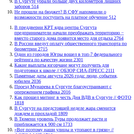
​В Сургуте убрали больше двух километров лишних
заборов
514
Не прошли на бюджет? В СФУ напомнили о
возможности поступить на платное обучение
512
​В преддверии КРТ ядра центра Сургута
предприниматели начали преображать территорию −
вместо старого дома появится место для отдыха
2764
В России введут оплату общественного транспорта по
биометрии
2715
Один из городов Югры вошел в топ-7 федерального
рейтинга по качеству жизни
2301
Какие выплаты югорчане могут получить для
подготовки к школе // ОБЗОР СИА-ПРЕСС
2111
​Памятные даты августа 2026 года: люди, события,
юбилеи
2036
​Проезд Мунарева в Сургуте благоустраивают с
опережением графика
2016
Как прошел митинг в честь Дня ВДВ в Сургуте // ФОТО
1818
В Сургуте на предстоящей неделе жара сменится
дождем и прохладой
1809
В Тюмени уровень Туры продолжает расти и
приближается к 900 см
1733
«Вот поэтому наши улицы и утопают в грязи» //