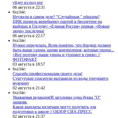
уйдет из-под ног
06 августа в 22:31
6xz34e:
Неужели,в самом деле? "Случайным " образом?
ЦИК провела жеребьевку партий в бюллетене на
выборах в Госдуму: «Единая Россия» первая, «Новые
люди» последние
06 августа в 22:17
6xz34e:
Нужно переделать. Всем понятно, что бордюр должен
быть выше газона, кроме контролеров, которые пропи...
«Вот поэтому наши улицы и утопают в грязи» //
ФОТОФАКТ
03 августа в 18:57
6xz34e:
Спасибо профессионалам своего дела!
Сургутские спасатели вытащили из воды тонувшего
мужчину
02 августа в 21:42
6xz34e:
Уважаемая редакция!В заголовке одна буква "О"
лишняя.
Какие выплаты югорчане могут получить для
подготовки к школе // ОБЗОР СИА-ПРЕСС
02 августа в 21:37