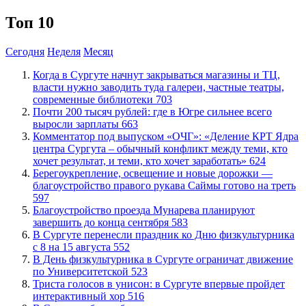
Топ 10
Сегодня
Неделя
Месяц
​Когда в Сургуте начнут закрываться магазины и ТЦ,
власти нужно заводить туда галереи, частные театры,
современные библиотеки
703
​Почти 200 тысяч рублей: где в Югре сильнее всего
выросли зарплаты
663
​Комментатор под выпуском «ОЧГ»: «Деление КРТ Ядра
центра Сургута – обычный конфликт между теми, кто
хочет результат, и теми, кто хочет заработать»
624
Берегоукрепление, освещение и новые дорожки —
благоустройство правого рукава Саймы готово на треть
597
Благоустройство проезда Мунарева планируют
завершить до конца сентября
583
​В Сургуте перенесли праздник ко Дню физкультурника
с 8 на 15 августа
552
​В День физкультурника в Сургуте ограничат движение
по Университетской
523
​Триста голосов в унисон: в Сургуте впервые пройдет
интерактивный хор
516