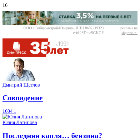
16+
ООО «Сибпромстрой-Югория», ИНН 8602219323
реклама на
erid:2SDnjeSGKGP
siapress.ru
Дмитрий Щеглов
​Совпадение
1604
1
Юлия Латипова
​Последняя капля… бензина?