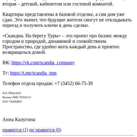
вторая – детской, кабинетом или гостевой комнатой.
Квартиры представлены в базовой отделке, а сам дом уже
сдан. Это значит, что будущие жители смогут не откладывать
переезд и получить ключи в день сделки.
«Скандиа. На берегу Туры» – это проект про баланс между
городом и природой, динамикой и спокойствием.
Пространство, где удобно жить каждый день и приятно
возвращаться домой.
ВК:
https://vk.com/scandia_company
Тг:
https://t.me/scandia_tmn
Телефон отдела продаж: +7 (3452) 66-75-39
Erid: 2SDnjcokf22
Реклама. ИНН 7203524115
ООО "СКАНДИА"
Анна Калугина
нравится (1)
не нравится (0)