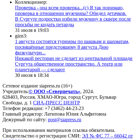
Коллекционер:
Проверка - она всем проверка...(с) Я так понимаю,
проверка в отношении мужчины? Обидел детачков.
В Сургуте подростки избили мужчину в сквере после
просьбы не кидать петарды
31 июля в 19:03
gizn3:
1 августа состоятся турниры по шашкам и шахматам,
посвящённые предстоящему 8 августа Дню
физкультурн...
​Никакой ресторан не сделает из центральной площади
Сургута общественное пространство. А театр или
планетарий — сделают
30 июля в 18:34
Сетевое издание siapress.ru (16+)
Учредитель:
© ООО «Северпечать»
, 2024.
628403
,
Россия
,
ХМАО-Югра
, город
Сургут
,
Бульвар
Свободы, д. 1
СИА-ПРЕСС ЦЕНТР
Телефон редакции:
+7 (3462) 44-23-23
Главный редактор: Латипова Юлия Альфитовна
Дежурный по сайту:
post@siapress.ru
При использовании материалов ссылка обязательна.
Свидетельство о регистрации СМИ:
ЭЛ № ФС 77 – 66042 от