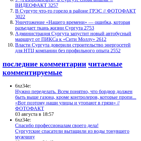
ВИДЕОФАКТ
3257
​В Сургуте что-то горело в районе ГРЭС // ФОТОФАКТ
3022
​Уничтожение «Нашего времени» — ошибка, которая
разъедает ткань жизни Сургута
2753
​Администрация Сургута запустит новый автобусный
маршрут от ПИКСа к «Сити Моллу»
2612
Власти Сургута доверили строительство энергосетей
для НТЦ компании без профильного опыта
2552
последние комментарии
читаемые
комментируемые
6xz34e:
Нужно переделать. Всем понятно, что бордюр должен
быть выше газона, кроме контролеров, которые пропи...
«Вот поэтому наши улицы и утопают в грязи» //
ФОТОФАКТ
03 августа в 18:57
6xz34e:
Спасибо профессионалам своего дела!
Сургутские спасатели вытащили из воды тонувшего
мужчину