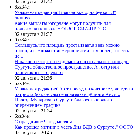
02 августа в 21:42
6xz34e:
Уважаемая редакция!В заголовке одна буква "О"
лишняя.
Какие выплаты югорчане могут получить для
подготовки к школе // ОБЗОР СИА-ПРЕСС
02 августа в 21:37
6xz34e:
Соглашусь,что площадь простаивает,а ведь можно
проводить множество мероприятий.Тем более,что есть
це...
​Никакой ресторан не сделает из центральной площади
Сургута общественное пространство. А театр или
планетарий — сделают
02 августа в 21:36
6xz34e:
Уважаемая редакция!Этот проезд на контроле у депутата
патриота (как он сам себя называет)Рината Айси...
​Проезд Мунарева в Сургуте благоустраивают с
опережением графика
02 августа в 21:24
6xz34e:
С праздником!Поздравляем!
Как прошел митинг в честь Дня ВДВ в Сургуте // ФОТО
02 августа в 20:45