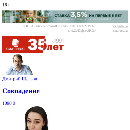
16+
ООО «Сибпромстрой-Югория», ИНН 8602219323
реклама на
erid:2SDnjeSGKGP
siapress.ru
Дмитрий Щеглов
​Совпадение
1090
0