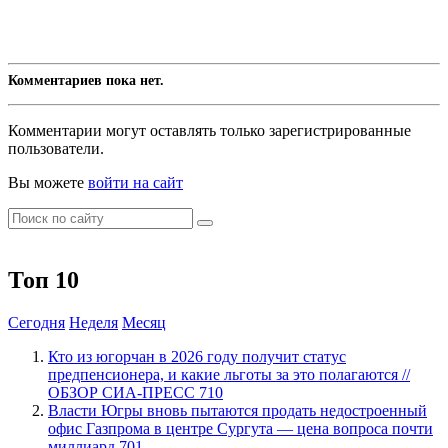
Комментариев пока нет.
Комментарии могут оставлять только зарегистрированные
пользователи.
Вы можете
войти на сайт
Топ 10
Сегодня
Неделя
Месяц
Кто из югорчан в 2026 году получит статус
предпенсионера, и какие льготы за это полагаются //
ОБЗОР СИА-ПРЕСС
710
Власти Югры вновь пытаются продать недостроенный
офис Газпрома в центре Сургута — цена вопроса почти
миллиард
701