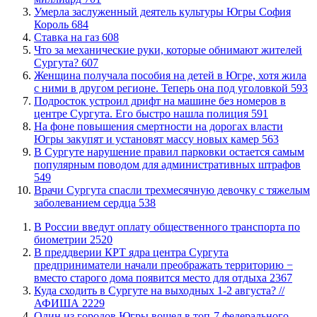
​Умерла заслуженный деятель культуры Югры София
Король
684
Ставка на газ
608
​Что за механические руки, которые обнимают жителей
Сургута?
607
Женщина получала пособия на детей в Югре, хотя жила
с ними в другом регионе. Теперь она под уголовкой
593
Подросток устроил дрифт на машине без номеров в
центре Сургута. Его быстро нашла полиция
591
На фоне повышения смертности на дорогах власти
Югры закупят и установят массу новых камер
563
В Сургуте нарушение правил парковки остается самым
популярным поводом для административных штрафов
549
​Врачи Сургута спасли трехмесячную девочку с тяжелым
заболеванием сердца
538
В России введут оплату общественного транспорта по
биометрии
2520
​В преддверии КРТ ядра центра Сургута
предприниматели начали преображать территорию −
вместо старого дома появится место для отдыха
2367
​Куда сходить в Сургуте на выходных 1-2 августа? //
АФИША
2229
Один из городов Югры вошел в топ-7 федерального