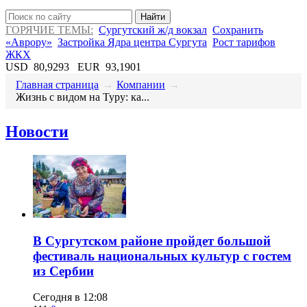
Найти
ГОРЯЧИЕ ТЕМЫ:
Сургутский ж/д вокзал
Сохранить
«Аврору»
Застройка Ядра центра Сургута
Рост тарифов
ЖКХ
USD
80,9293
EUR
93,1901
Главная страница
→
Компании
→
​Жизнь с видом на Туру: ка...
Новости
В Сургутском районе пройдет большой
фестиваль национальных культур с гостем
из Сербии
Сегодня в 12:08