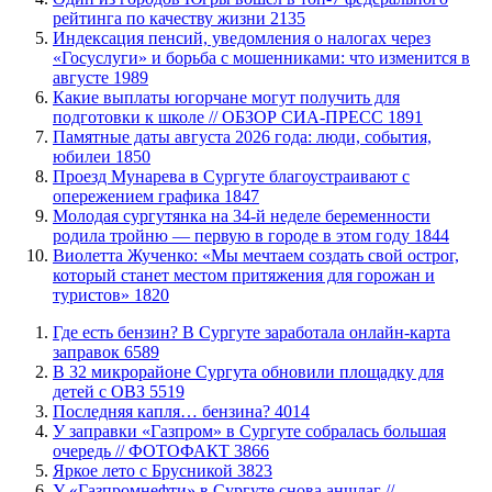
рейтинга по качеству жизни
2135
​Индексация пенсий, уведомления о налогах через
«Госуслуги» и борьба с мошенниками: что изменится в
августе
1989
Какие выплаты югорчане могут получить для
подготовки к школе // ОБЗОР СИА-ПРЕСС
1891
​Памятные даты августа 2026 года: люди, события,
юбилеи
1850
​Проезд Мунарева в Сургуте благоустраивают с
опережением графика
1847
Молодая сургутянка на 34-й неделе беременности
родила тройню — первую в городе в этом году
1844
Виолетта Жученко: «Мы мечтаем создать свой острог,
который станет местом притяжения для горожан и
туристов»
1820
​Где есть бензин? В Сургуте заработала онлайн-карта
заправок
6589
В 32 микрорайоне Сургута обновили площадку для
детей с ОВЗ
5519
​Последняя капля… бензина?
4014
​У заправки «Газпром» в Сургуте собралась большая
очередь // ФОТОФАКТ
3866
Яркое лето с Брусникой
3823
У «Газпромнефти» в Сургуте снова аншлаг //