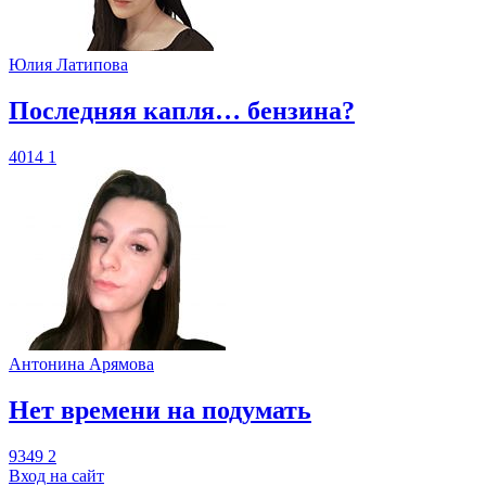
Юлия Латипова
​Последняя капля… бензина?
4014
1
Антонина Арямова
​Нет времени на подумать
9349
2
Вход на сайт