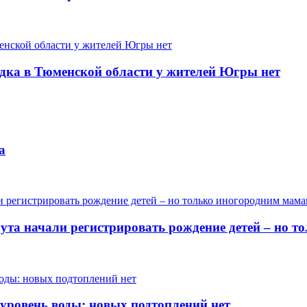
одка в Тюменской области у жителей Югры нет
а
гута начали регистрировать рождение детей – но 
 уровень воды: новых подтоплений нет