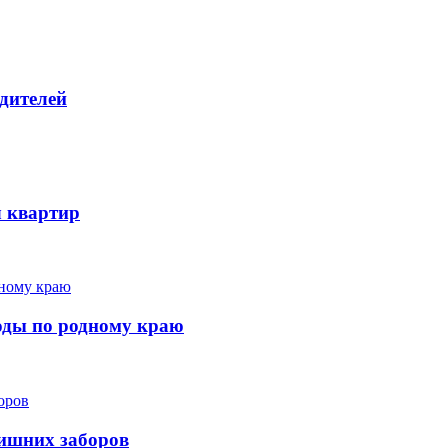
дителей
ч квартир
ходы по родному краю
лишних заборов