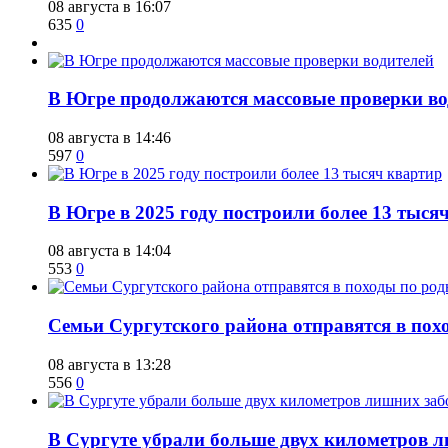
08 августа в 16:07
635
0
​В Югре продолжаются массовые проверки во
08 августа в 14:46
597
0
​В Югре в 2025 году построили более 13 тыся
08 августа в 14:04
553
0
​Семьи Сургутского района отправятся в по
08 августа в 13:28
556
0
​В Сургуте убрали больше двух километров 