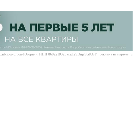
Сибпромстрой-Югория», ИНН 8602219323 erid:2SDnjeSGKGP
реклама на siapress.ru