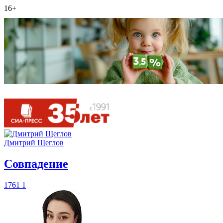
16+
Дмитрий Щеглов
​Совпадение
1761
1