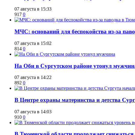
07 августа в 15:33
917
0
​МЧС: оснований для беспокойства из-за пав
07 августа в 15:02
814
0
​На Оби в Сургутском районе утонул мужчин
07 августа в 14:22
892
0
​В Центре охраны материнства и детства Сур
07 августа в 14:03
910
0
​В Тюменской области продолжает снижаться