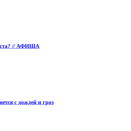
густа? // АФИША
нется с дождей и гроз