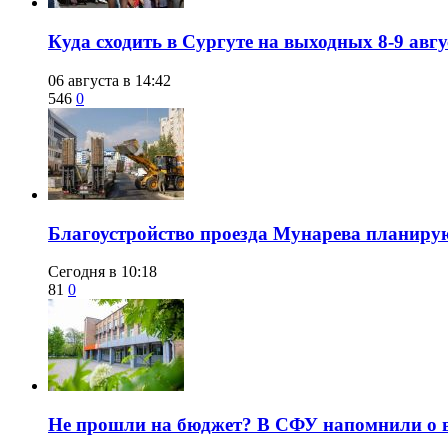
​Куда сходить в Сургуте на выходных 8-9 ав
06 августа в 14:42
546
0
Благоустройство проезда Мунарева планирую
Сегодня в 10:18
81
0
Не прошли на бюджет? В СФУ напомнили о в