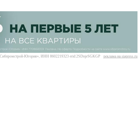
Сибпромстрой-Югория», ИНН 8602219323 erid:2SDnjeSGKGP
реклама на siapress.ru