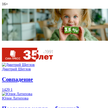
16+
Дмитрий Щеглов
​Совпадение
1429
1
Юлия Латипова