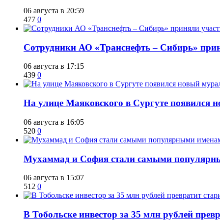
06 августа в 20:59
477
0
Сотрудники АО «Транснефть – Сибирь» приня
06 августа в 17:15
439
0
​На улице Маяковского в Сургуте появился 
06 августа в 16:05
520
0
​Мухаммад и София стали самыми популярн
06 августа в 15:07
512
0
В Тобольске инвестор за 35 млн рублей прев