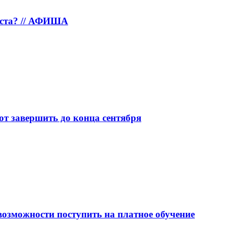
густа? // АФИША
т завершить до конца сентября
озможности поступить на платное обучение