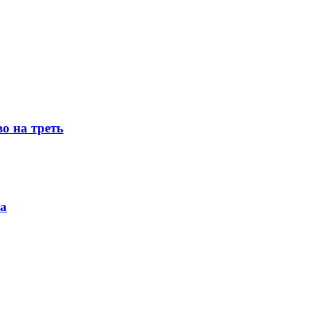
о на треть
ка