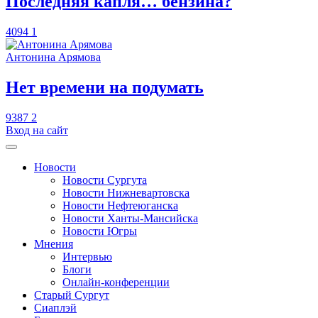
​Последняя капля… бензина?
4094
1
Антонина Арямова
​Нет времени на подумать
9387
2
Вход на сайт
Новости
Новости Сургута
Новости Нижневартовска
Новости Нефтеюганска
Новости Ханты-Мансийска
Новости Югры
Мнения
Интервью
Блоги
Онлайн-конференции
Старый Сургут
Сиаплэй