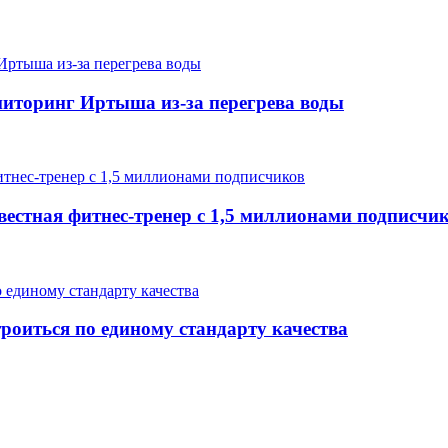
иторинг Иртыша из-за перегрева воды
вестная фитнес-тренер с 1,5 миллионами подписчи
роиться по единому стандарту качества