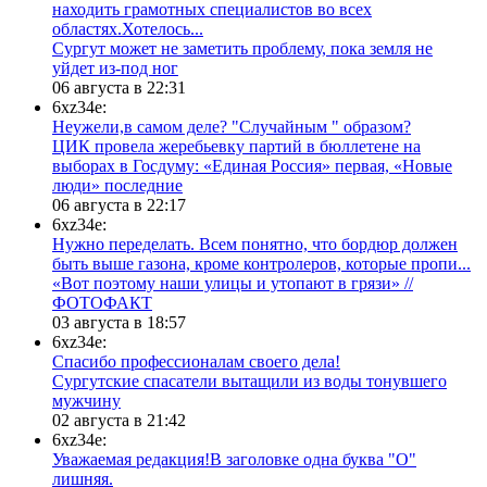
находить грамотных специалистов во всех
областях.Хотелось...
Сургут может не заметить проблему, пока земля не
уйдет из-под ног
06 августа в 22:31
6xz34e:
Неужели,в самом деле? "Случайным " образом?
ЦИК провела жеребьевку партий в бюллетене на
выборах в Госдуму: «Единая Россия» первая, «Новые
люди» последние
06 августа в 22:17
6xz34e:
Нужно переделать. Всем понятно, что бордюр должен
быть выше газона, кроме контролеров, которые пропи...
«Вот поэтому наши улицы и утопают в грязи» //
ФОТОФАКТ
03 августа в 18:57
6xz34e:
Спасибо профессионалам своего дела!
Сургутские спасатели вытащили из воды тонувшего
мужчину
02 августа в 21:42
6xz34e:
Уважаемая редакция!В заголовке одна буква "О"
лишняя.