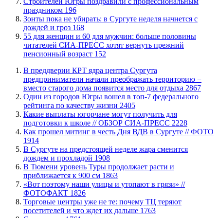
​Строителей Югры поздравили с профессиональным
праздником
196
​Зонты пока не убирать: в Сургуте неделя начнется с
дождей и гроз
168
​55 для женщин и 60 для мужчин: больше половины
читателей СИА-ПРЕСС хотят вернуть прежний
пенсионный возраст
152
​В преддверии КРТ ядра центра Сургута
предприниматели начали преображать территорию −
вместо старого дома появится место для отдыха
2867
Один из городов Югры вошел в топ-7 федерального
рейтинга по качеству жизни
2405
Какие выплаты югорчане могут получить для
подготовки к школе // ОБЗОР СИА-ПРЕСС
2228
Как прошел митинг в честь Дня ВДВ в Сургуте // ФОТО
1914
В Сургуте на предстоящей неделе жара сменится
дождем и прохладой
1908
В Тюмени уровень Туры продолжает расти и
приближается к 900 см
1863
«Вот поэтому наши улицы и утопают в грязи» //
ФОТОФАКТ
1826
Торговые центры уже не те: почему ТЦ теряют
посетителей и что ждет их дальше
1763