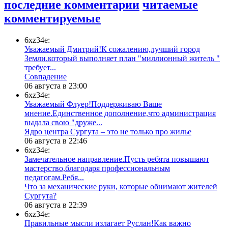
последние комментарии
читаемые
комментируемые
6xz34e:
Уважаемый Дмитрий!К сожалению,лучший город
Земли.который выполняет план "миллионный житель "
требует...
​Совпадение
06 августа в 23:00
6xz34e:
Уважаемый Флуер!Поддерживаю Ваше
мнение.Единственное дополнение,что администрация
выдала свою "друже...
​Ядро центра Сургута ‒ это не только про жилье
06 августа в 22:46
6xz34e:
Замечательное направление.Пусть ребята повышают
мастерство,благодаря профессиональным
педагогам.Ребя...
​Что за механические руки, которые обнимают жителей
Сургута?
06 августа в 22:39
6xz34e:
Правильные мысли излагает Руслан!Как важно