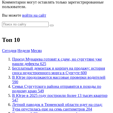
Комментарии могут оставлять только зарегистрированные
пользователи.
Вы можете
войти на сайт
Топ 10
Сегодня
Неделя
Месяц
​Проезд Мунарева готовят к сдаче, но сургутяне уже
нашли дефекты
625
​Бесплатный демонтаж и кирпич на продажу: история
сноса недостроенного морга в Сургуте
600
​В Югре продолжаются массовые проверки водителей
590
​Семьи Сургутского района отправятся в походы по
родному краю
549
​В Югре в 2025 году построили более 13 тысяч квартир
547
​Летний паводок в Тюменской области идет на спад:
Тура опустилась еще на семь сантиметров
204