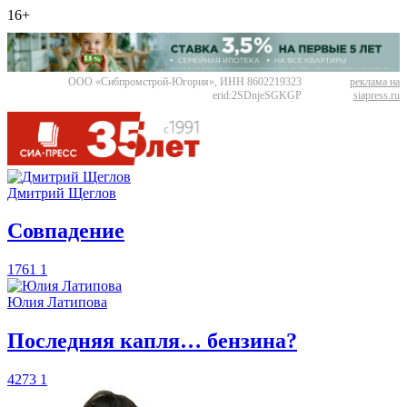
16+
ООО «Сибпромстрой-Югория», ИНН 8602219323
реклама на
erid:2SDnjeSGKGP
siapress.ru
Дмитрий Щеглов
​Совпадение
1761
1
Юлия Латипова
​Последняя капля… бензина?
4273
1