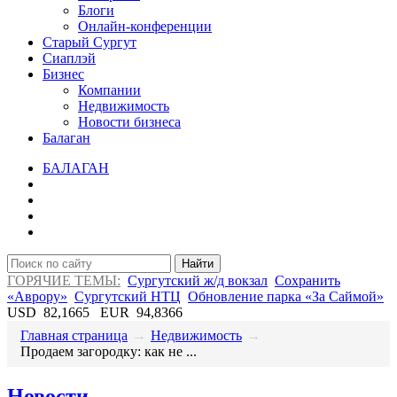
Блоги
Онлайн-конференции
Старый Сургут
Сиаплэй
Бизнес
Компании
Недвижимость
Новости бизнеса
Балаган
БАЛАГАН
Найти
ГОРЯЧИЕ ТЕМЫ:
Сургутский ж/д вокзал
Сохранить
«Аврору»
Сургутский НТЦ
Обновление парка «За Саймой»
USD
82,1665
EUR
94,8366
Главная страница
→
Недвижимость
→
Продаем загородку: как не ...
Новости