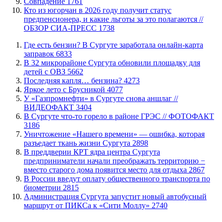
​Совпадение
1761
Кто из югорчан в 2026 году получит статус
предпенсионера, и какие льготы за это полагаются //
ОБЗОР СИА-ПРЕСС
1738
​Где есть бензин? В Сургуте заработала онлайн-карта
заправок
6833
В 32 микрорайоне Сургута обновили площадку для
детей с ОВЗ
5662
​Последняя капля… бензина?
4273
Яркое лето с Брусникой
4077
У «Газпромнефти» в Сургуте снова аншлаг //
ВИДЕОФАКТ
3404
​В Сургуте что-то горело в районе ГРЭС // ФОТОФАКТ
3186
​Уничтожение «Нашего времени» — ошибка, которая
разъедает ткань жизни Сургута
2898
​В преддверии КРТ ядра центра Сургута
предприниматели начали преображать территорию −
вместо старого дома появится место для отдыха
2867
В России введут оплату общественного транспорта по
биометрии
2815
​Администрация Сургута запустит новый автобусный
маршрут от ПИКСа к «Сити Моллу»
2740