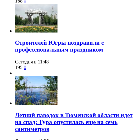
168
0
​Строителей Югры поздравили с
профессиональным праздником
Сегодня в 11:48
195
0
​Летний паводок в Тюменской области идет
на спад: Тура опустилась еще на семь
сантиметров