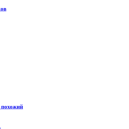
ков
ь похожий