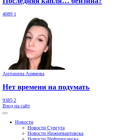
​Последняя капля… бензина?
4089
1
Антонина Арямова
​Нет времени на подумать
9385
2
Вход на сайт
Новости
Новости Сургута
Новости Нижневартовска
Новости Нефтеюганска