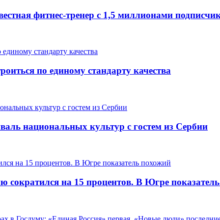
вестная фитнес-тренер с 1,5 миллионами подписчи
роиться по единому стандарту качества
валь национальных культур с гостем из Сербии
ию сократился на 15 процентов. В Югре показател