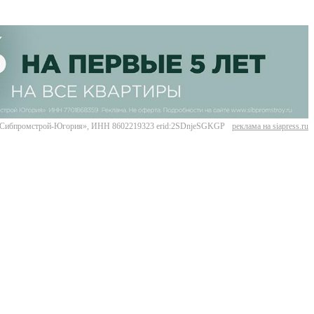
Сибпромстрой-Югория», ИНН 8602219323 erid:2SDnjeSGKGP
реклама на siapress.ru