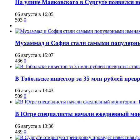
​На улице Маяковского в Сургуте появился 
06 августа в 16:05
503
0
​Мухаммад и София стали самыми популярн
06 августа в 15:07
486
0
В Тобольске инвестор за 35 млн рублей прев
06 августа в 13:43
509
0
В Югре специалисты начали ежедневный мон
06 августа в 13:36
489
0