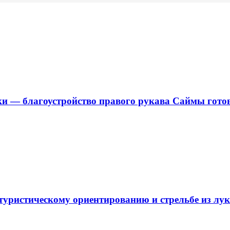
ки — благоустройство правого рукава Саймы готов
 туристическому ориентированию и стрельбе из лу