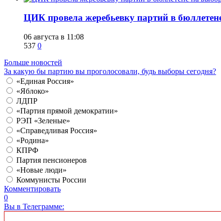
ЦИК провела жеребьевку партий в бюллетене
06 августа в 11:08
537
0
Больше новостей
За какую бы партию вы проголосовали, будь выборы сегодня?
«Единая Россия»
«Яблоко»
ЛДПР
«Партия прямой демократии»
РЭП «Зеленые»
«Справедливая Россия»
«Родина»
КПРФ
Партия пенсионеров
«Новые люди»
Коммунисты России
Комментировать
0
Вы в Телеграмме: