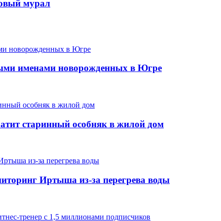
новый мурал
ыми именами новорожденных в Югре
ратит старинный особняк в жилой дом
иторинг Иртыша из-за перегрева воды