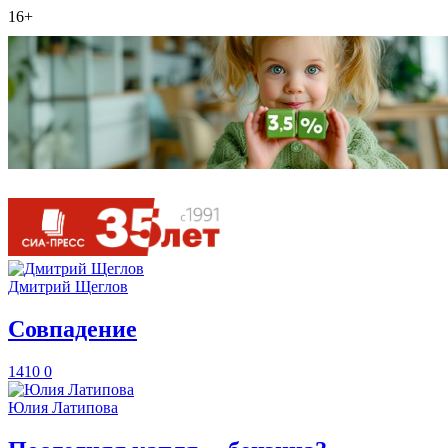
16+
Дмитрий Щеглов
​Совпадение
1410
0
Юлия Латипова