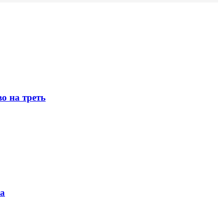
о на треть
ка