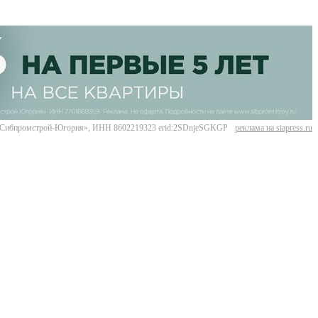
Сибпромстрой-Югория», ИНН 8602219323 erid:2SDnjeSGKGP
реклама на siapress.ru