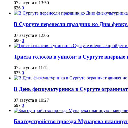
07 августа в 13:50
626
0
​В Сургуте перенесли праздник ко Дню физкул
07 августа в 12:06
690
0
​Триста голосов в унисон: в Сургуте впервы
07 августа в 11:12
625
0
​В День физкультурника в Сургуте ограничат
07 августа в 10:27
697
0
Благоустройство проезда Мунарева планирую