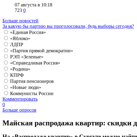
07 августа в 10:18
723
0
Больше новостей
За какую бы партию вы проголосовали, будь выборы сегодня?
«Единая Россия»
«Яблоко»
ЛДПР
«Партия прямой демократии»
РЭП «Зеленые»
«Справедливая Россия»
«Родина»
КПРФ
Партия пенсионеров
«Новые люди»
Коммунисты России
Комментировать
0
Больше опросов
​Майская распродажа квартир: скидки 
На «Распродаже квартир» в Сургуте можно найти 