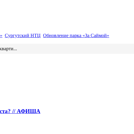
»
Сургутский НТЦ
Обновление парка «За Саймой»
кварти...
густа? // АФИША