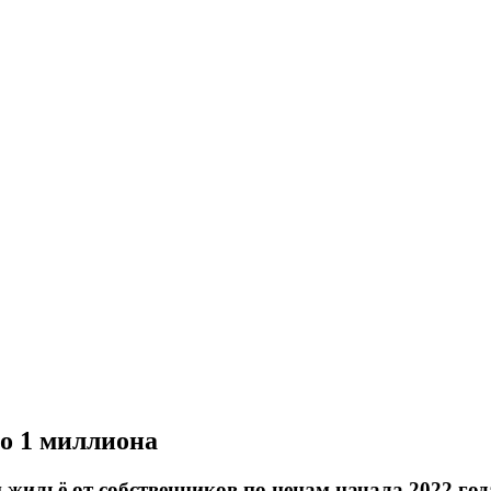
до 1 миллиона
жильё от собственников по ценам начала 2022 год