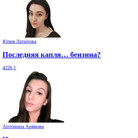
Юлия Латипова
​Последняя капля… бензина?
4226
1
Антонина Арямова