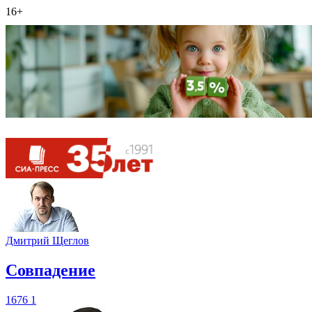
16+
Дмитрий Щеглов
​Совпадение
1676
1