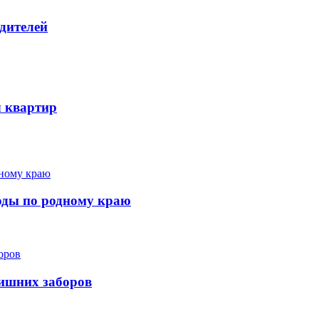
дителей
ч квартир
ходы по родному краю
лишних заборов