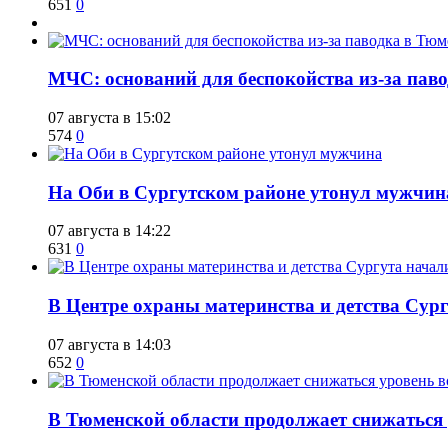
651
0
​МЧС: оснований для беспокойства из-за пав
07 августа в 15:02
574
0
​На Оби в Сургутском районе утонул мужчин
07 августа в 14:22
631
0
​В Центре охраны материнства и детства Сур
07 августа в 14:03
652
0
​В Тюменской области продолжает снижаться