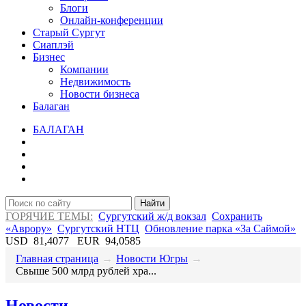
Блоги
Онлайн-конференции
Старый Сургут
Сиаплэй
Бизнес
Компании
Недвижимость
Новости бизнеса
Балаган
БАЛАГАН
Найти
ГОРЯЧИЕ ТЕМЫ:
Сургутский ж/д вокзал
Сохранить
«Аврору»
Сургутский НТЦ
Обновление парка «За Саймой»
USD
81,4077
EUR
94,0585
Главная страница
→
Новости Югры
→
​Свыше 500 млрд рублей хра...
Новости