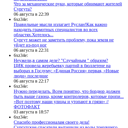
​Что за механические руки, которые обнимают жителей
Сургута?
06 августа в 22:39
6xz34e:
Правильные мысли излагает Руслан!Как важно
находить грамотных специалистов во всех
областях.Хотелось...
Сургут может не заметить проблему, пока земля не
уйдет из-под ног
06 августа в 22:31
6xz34e:
Неужели,в самом деле? "Случайным " образом?
ЦИК провела жеребьевку партий в бюллетене на
выборах в Госдуму: «Единая Россия» первая, «Новые
люди» последние
06 августа в 22:17
6xz34e:
Нужно переделать. Всем понятно, что бордюр должен
быть выше газона, кроме контролеров, которые пропи...
«Вот поэтому наши улицы и утопают в грязи» //
ФОТОФАКТ
03 августа в 18:57
6xz34e:
Спасибо профессионалам своего дела!
Сургутские спасатели вытащили из воды тонувшего