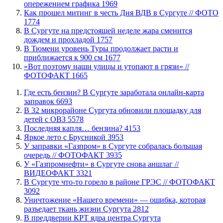
опережением графика
1969
Как прошел митинг в честь Дня ВДВ в Сургуте // ФОТО
1774
В Сургуте на предстоящей неделе жара сменится
дождем и прохладой
1757
В Тюмени уровень Туры продолжает расти и
приближается к 900 см
1677
«Вот поэтому наши улицы и утопают в грязи» //
ФОТОФАКТ
1665
​Где есть бензин? В Сургуте заработала онлайн-карта
заправок
6693
В 32 микрорайоне Сургута обновили площадку для
детей с ОВЗ
5578
​Последняя капля… бензина?
4153
Яркое лето с Брусникой
3953
​У заправки «Газпром» в Сургуте собралась большая
очередь // ФОТОФАКТ
3935
У «Газпромнефти» в Сургуте снова аншлаг //
ВИДЕОФАКТ
3321
​В Сургуте что-то горело в районе ГРЭС // ФОТОФАКТ
3092
​Уничтожение «Нашего времени» — ошибка, которая
разъедает ткань жизни Сургута
2812
​В преддверии КРТ ядра центра Сургута