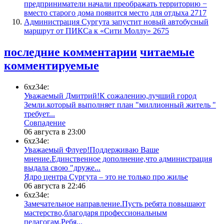
предприниматели начали преображать территорию −
вместо старого дома появится место для отдыха
2717
​Администрация Сургута запустит новый автобусный
маршрут от ПИКСа к «Сити Моллу»
2675
последние комментарии
читаемые
комментируемые
6xz34e:
Уважаемый Дмитрий!К сожалению,лучший город
Земли.который выполняет план "миллионный житель "
требует...
​Совпадение
06 августа в 23:00
6xz34e:
Уважаемый Флуер!Поддерживаю Ваше
мнение.Единственное дополнение,что администрация
выдала свою "друже...
​Ядро центра Сургута ‒ это не только про жилье
06 августа в 22:46
6xz34e:
Замечательное направление.Пусть ребята повышают
мастерство,благодаря профессиональным
педагогам.Ребя...