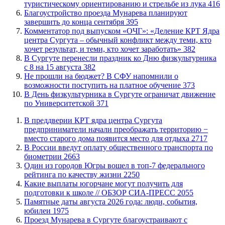
туристическому ориентированию и стрельбе из лука
416
Благоустройство проезда Мунарева планируют
завершить до конца сентября
395
​Комментатор под выпуском «ОЧГ»: «Деление КРТ Ядра
центра Сургута – обычный конфликт между теми, кто
хочет результат, и теми, кто хочет заработать»
382
​В Сургуте перенесли праздник ко Дню физкультурника
с 8 на 15 августа
382
Не прошли на бюджет? В СФУ напомнили о
возможности поступить на платное обучение
373
​В День физкультурника в Сургуте ограничат движение
по Университетской
371
​В преддверии КРТ ядра центра Сургута
предприниматели начали преображать территорию −
вместо старого дома появится место для отдыха
2717
В России введут оплату общественного транспорта по
биометрии
2663
Один из городов Югры вошел в топ-7 федерального
рейтинга по качеству жизни
2250
Какие выплаты югорчане могут получить для
подготовки к школе // ОБЗОР СИА-ПРЕСС
2055
​Памятные даты августа 2026 года: люди, события,
юбилеи
1975
​Проезд Мунарева в Сургуте благоустраивают с