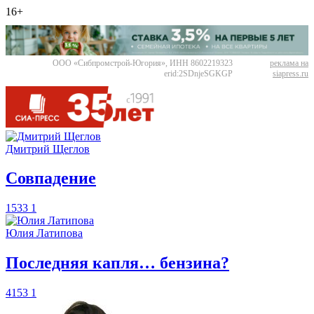
16+
ООО «Сибпромстрой-Югория», ИНН 8602219323
реклама на
erid:2SDnjeSGKGP
siapress.ru
Дмитрий Щеглов
​Совпадение
1533
1
Юлия Латипова
​Последняя капля… бензина?
4153
1