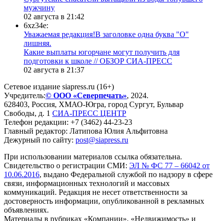
мужчину
02 августа в 21:42
6xz34e:
Уважаемая редакция!В заголовке одна буква "О"
лишняя.
Какие выплаты югорчане могут получить для
подготовки к школе // ОБЗОР СИА-ПРЕСС
02 августа в 21:37
Сетевое издание siapress.ru (16+)
Учредитель:
© ООО «Северпечать»
, 2024.
628403
,
Россия
,
ХМАО-Югра
, город
Сургут
,
Бульвар
Свободы, д. 1
СИА-ПРЕСС ЦЕНТР
Телефон редакции:
+7 (3462) 44-23-23
Главный редактор: Латипова Юлия Альфитовна
Дежурный по сайту:
post@siapress.ru
При использовании материалов ссылка обязательна.
Свидетельство о регистрации СМИ:
ЭЛ № ФС 77 – 66042 от
10.06.2016
, выдано Федеральной службой по надзору в сфере
связи, информационных технологий и массовых
коммуникаций. Редакция не несет ответственности за
достоверность информации, опубликованной в рекламных
объявлениях.
Материалы в рубриках «Компании», «Недвижимость» и