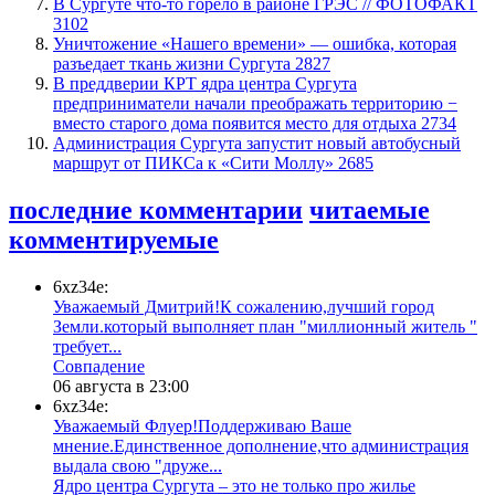
​В Сургуте что-то горело в районе ГРЭС // ФОТОФАКТ
3102
​Уничтожение «Нашего времени» — ошибка, которая
разъедает ткань жизни Сургута
2827
​В преддверии КРТ ядра центра Сургута
предприниматели начали преображать территорию −
вместо старого дома появится место для отдыха
2734
​Администрация Сургута запустит новый автобусный
маршрут от ПИКСа к «Сити Моллу»
2685
последние комментарии
читаемые
комментируемые
6xz34e:
Уважаемый Дмитрий!К сожалению,лучший город
Земли.который выполняет план "миллионный житель "
требует...
​Совпадение
06 августа в 23:00
6xz34e:
Уважаемый Флуер!Поддерживаю Ваше
мнение.Единственное дополнение,что администрация
выдала свою "друже...
​Ядро центра Сургута ‒ это не только про жилье