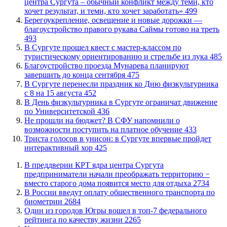
центра Сургута – обычный конфликт между теми, кто
хочет результат, и теми, кто хочет заработать»
499
Берегоукрепление, освещение и новые дорожки —
благоустройство правого рукава Саймы готово на треть
493
В Сургуте прошел квест с мастер-классом по
туристическому ориентированию и стрельбе из лука
485
Благоустройство проезда Мунарева планируют
завершить до конца сентября
475
​В Сургуте перенесли праздник ко Дню физкультурника
с 8 на 15 августа
452
​В День физкультурника в Сургуте ограничат движение
по Университетской
436
Не прошли на бюджет? В СФУ напомнили о
возможности поступить на платное обучение
433
​Триста голосов в унисон: в Сургуте впервые пройдет
интерактивный хор
425
​В преддверии КРТ ядра центра Сургута
предприниматели начали преображать территорию −
вместо старого дома появится место для отдыха
2734
В России введут оплату общественного транспорта по
биометрии
2684
Один из городов Югры вошел в топ-7 федерального
рейтинга по качеству жизни
2265