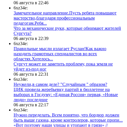
06 августа в 22:46
6xz34e:
Замечательное направление.Пусть ребята повышают
мастерство,благодаря профессиональным
педагогам.Ребя...
​Что за механические руки, которые обнимают жителей
Сургута?
06 августа в 22:39
6xz34e:
Правильные мысли излагает Руслан!Как важно
находить грамотных специалистов во всех
областях.Хотелось...
Сургут может не заметить проблему, пока земля не
уйдет из-под ног
06 августа в 22:31
6xz34e:
Неужели,в самом деле? "Случайным " образом?
ЦИК провела жеребьевку партий в бюллетене на
выборах в Госдуму: «Единая Россия» первая, «Новые
люди» последние
06 августа в 22:17
6xz34e:
Нужно переделать. Всем понятно, что бордюр должен
быть выше газона, кроме контролеров, которые пропи...
«Вот поэтому наши улицы и утопают в грязи» //