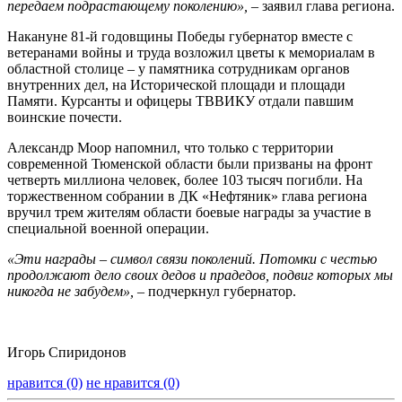
передаем подрастающему поколению», –
заявил глава региона.
Накануне 81-й годовщины Победы губернатор вместе с
ветеранами войны и труда возложил цветы к мемориалам в
областной столице – у памятника сотрудникам органов
внутренних дел, на Исторической площади и площади
Памяти. Курсанты и офицеры ТВВИКУ отдали павшим
воинские почести.
Александр Моор напомнил, что только с территории
современной Тюменской области были призваны на фронт
четверть миллиона человек, более 103 тысяч погибли. На
торжественном собрании в ДК «Нефтяник» глава региона
вручил трем жителям области боевые награды за участие в
специальной военной операции.
«Эти награды – символ связи поколений. Потомки с честью
продолжают дело своих дедов и прадедов, подвиг которых мы
никогда не забудем»,
– подчеркнул губернатор.
Игорь Спиридонов
нравится (0)
не нравится (0)