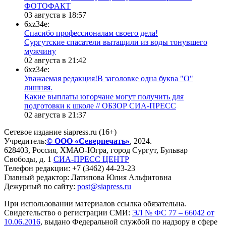
ФОТОФАКТ
03 августа в 18:57
6xz34e:
Спасибо профессионалам своего дела!
Сургутские спасатели вытащили из воды тонувшего
мужчину
02 августа в 21:42
6xz34e:
Уважаемая редакция!В заголовке одна буква "О"
лишняя.
Какие выплаты югорчане могут получить для
подготовки к школе // ОБЗОР СИА-ПРЕСС
02 августа в 21:37
Сетевое издание siapress.ru (16+)
Учредитель:
© ООО «Северпечать»
, 2024.
628403
,
Россия
,
ХМАО-Югра
, город
Сургут
,
Бульвар
Свободы, д. 1
СИА-ПРЕСС ЦЕНТР
Телефон редакции:
+7 (3462) 44-23-23
Главный редактор: Латипова Юлия Альфитовна
Дежурный по сайту:
post@siapress.ru
При использовании материалов ссылка обязательна.
Свидетельство о регистрации СМИ:
ЭЛ № ФС 77 – 66042 от
10.06.2016
, выдано Федеральной службой по надзору в сфере