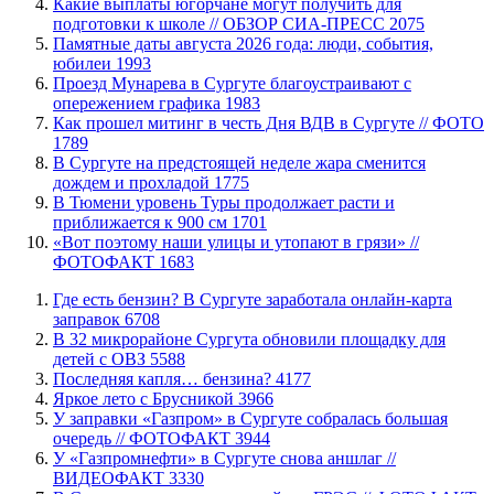
Какие выплаты югорчане могут получить для
подготовки к школе // ОБЗОР СИА-ПРЕСС
2075
​Памятные даты августа 2026 года: люди, события,
юбилеи
1993
​Проезд Мунарева в Сургуте благоустраивают с
опережением графика
1983
Как прошел митинг в честь Дня ВДВ в Сургуте // ФОТО
1789
В Сургуте на предстоящей неделе жара сменится
дождем и прохладой
1775
В Тюмени уровень Туры продолжает расти и
приближается к 900 см
1701
«Вот поэтому наши улицы и утопают в грязи» //
ФОТОФАКТ
1683
​Где есть бензин? В Сургуте заработала онлайн-карта
заправок
6708
В 32 микрорайоне Сургута обновили площадку для
детей с ОВЗ
5588
​Последняя капля… бензина?
4177
Яркое лето с Брусникой
3966
​У заправки «Газпром» в Сургуте собралась большая
очередь // ФОТОФАКТ
3944
У «Газпромнефти» в Сургуте снова аншлаг //
ВИДЕОФАКТ
3330