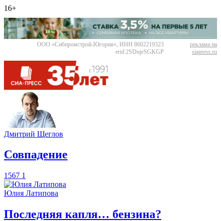
16+
ООО «Сибпромстрой-Югория», ИНН 8602219323
реклама на
erid:2SDnjeSGKGP
siapress.ru
Дмитрий Щеглов
​Совпадение
1567
1
Юлия Латипова
​Последняя капля… бензина?