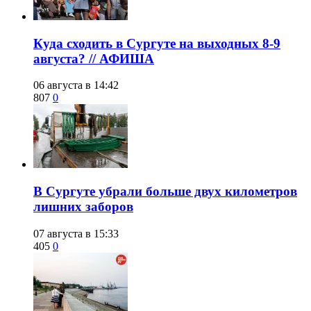
​Куда сходить в Сургуте на выходных 8-9
августа? // АФИША
06 августа в 14:42
807
0
​В Сургуте убрали больше двух километров
лишних заборов
07 августа в 15:33
405
0