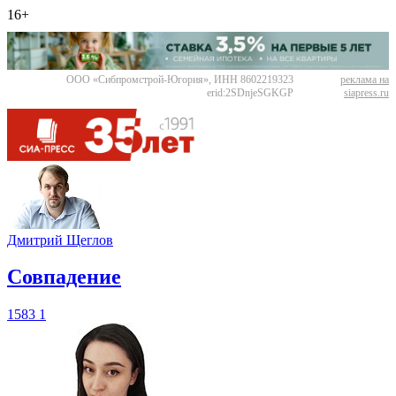
16+
ООО «Сибпромстрой-Югория», ИНН 8602219323
реклама на
erid:2SDnjeSGKGP
siapress.ru
Дмитрий Щеглов
​Совпадение
1583
1