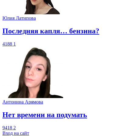
Юлия Латипова
​Последняя капля… бензина?
4188
1
Антонина Арямова
​Нет времени на подумать
9418
2
Вход на сайт