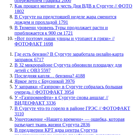
опережением графика
2000
Как прошел митинг в честь Дня ВДВ в Сургуте // ФОТО
1802
В Сургуте на предстоящей неделе жара сменится
дождем и прохладой
1791
В Тюмени уровень Туры продолжает расти и
приближается к 900 см
1721
«Вот поэтому наши улицы и утопают в грязи» //
ФОТОФАКТ
1698
​Где есть бензин? В Сургуте заработала онлайн-карта
заправок
6717
В 32 микрорайоне Сургута обновили площадку для
детей с ОВЗ
5597
​Последняя капля… бензина?
4188
Яркое лето с Брусникой
3976
​У заправки «Газпром» в Сургуте собралась большая
очередь // ФОТОФАКТ
3954
У «Газпромнефти» в Сургуте снова аншлаг //
ВИДЕОФАКТ
3336
​В Сургуте что-то горело в районе ГРЭС // ФОТОФАКТ
3110
​Уничтожение «Нашего времени» — ошибка, которая
разъедает ткань жизни Сургута
2836
​В преддверии КРТ ядра центра Сургута