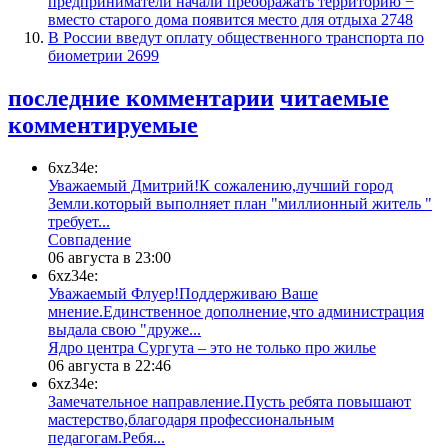
предприниматели начали преображать территорию −
вместо старого дома появится место для отдыха
2748
В России введут оплату общественного транспорта по
биометрии
2699
последние комментарии
читаемые
комментируемые
6xz34e:
Уважаемый Дмитрий!К сожалению,лучший город
Земли.который выполняет план "миллионный житель "
требует...
​Совпадение
06 августа в 23:00
6xz34e:
Уважаемый Флуер!Поддерживаю Ваше
мнение.Единственное дополнение,что администрация
выдала свою "друже...
​Ядро центра Сургута ‒ это не только про жилье
06 августа в 22:46
6xz34e:
Замечательное направление.Пусть ребята повышают
мастерство,благодаря профессиональным
педагогам.Ребя...