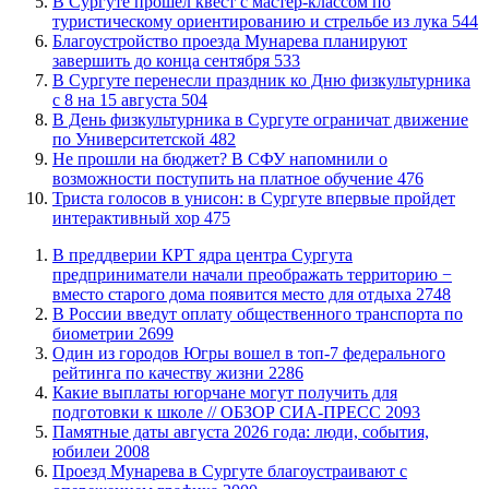
В Сургуте прошел квест с мастер-классом по
туристическому ориентированию и стрельбе из лука
544
Благоустройство проезда Мунарева планируют
завершить до конца сентября
533
​В Сургуте перенесли праздник ко Дню физкультурника
с 8 на 15 августа
504
​В День физкультурника в Сургуте ограничат движение
по Университетской
482
Не прошли на бюджет? В СФУ напомнили о
возможности поступить на платное обучение
476
​Триста голосов в унисон: в Сургуте впервые пройдет
интерактивный хор
475
​В преддверии КРТ ядра центра Сургута
предприниматели начали преображать территорию −
вместо старого дома появится место для отдыха
2748
В России введут оплату общественного транспорта по
биометрии
2699
Один из городов Югры вошел в топ-7 федерального
рейтинга по качеству жизни
2286
Какие выплаты югорчане могут получить для
подготовки к школе // ОБЗОР СИА-ПРЕСС
2093
​Памятные даты августа 2026 года: люди, события,
юбилеи
2008
​Проезд Мунарева в Сургуте благоустраивают с