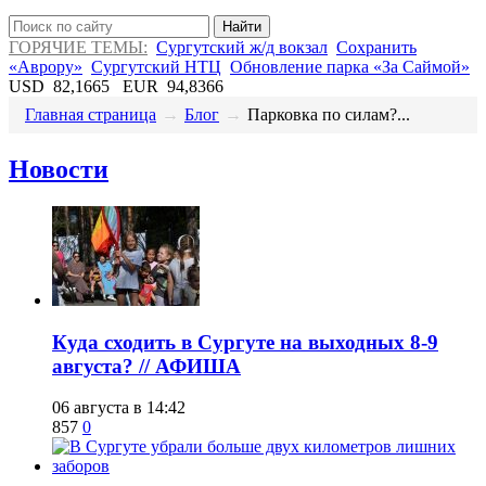
Найти
ГОРЯЧИЕ ТЕМЫ:
Сургутский ж/д вокзал
Сохранить
«Аврору»
Сургутский НТЦ
Обновление парка «За Саймой»
USD
82,1665
EUR
94,8366
Главная страница
→
Блог
→
​Парковка по силам?...
Новости
​Куда сходить в Сургуте на выходных 8-9
августа? // АФИША
06 августа в 14:42
857
0