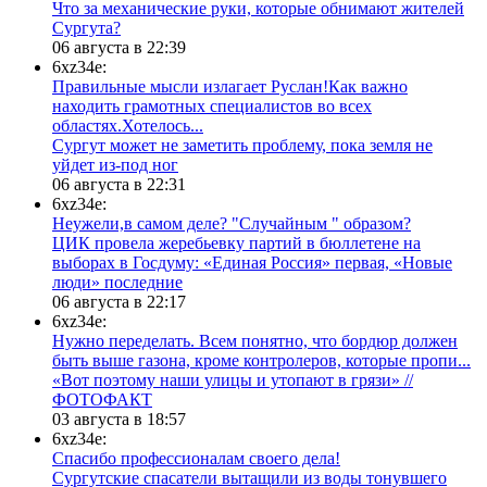
​Что за механические руки, которые обнимают жителей
Сургута?
06 августа в 22:39
6xz34e:
Правильные мысли излагает Руслан!Как важно
находить грамотных специалистов во всех
областях.Хотелось...
Сургут может не заметить проблему, пока земля не
уйдет из-под ног
06 августа в 22:31
6xz34e:
Неужели,в самом деле? "Случайным " образом?
ЦИК провела жеребьевку партий в бюллетене на
выборах в Госдуму: «Единая Россия» первая, «Новые
люди» последние
06 августа в 22:17
6xz34e:
Нужно переделать. Всем понятно, что бордюр должен
быть выше газона, кроме контролеров, которые пропи...
«Вот поэтому наши улицы и утопают в грязи» //
ФОТОФАКТ
03 августа в 18:57
6xz34e:
Спасибо профессионалам своего дела!
Сургутские спасатели вытащили из воды тонувшего