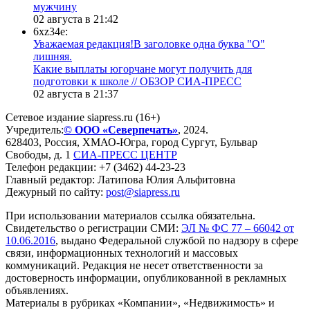
мужчину
02 августа в 21:42
6xz34e:
Уважаемая редакция!В заголовке одна буква "О"
лишняя.
Какие выплаты югорчане могут получить для
подготовки к школе // ОБЗОР СИА-ПРЕСС
02 августа в 21:37
Сетевое издание siapress.ru (16+)
Учредитель:
© ООО «Северпечать»
, 2024.
628403
,
Россия
,
ХМАО-Югра
, город
Сургут
,
Бульвар
Свободы, д. 1
СИА-ПРЕСС ЦЕНТР
Телефон редакции:
+7 (3462) 44-23-23
Главный редактор: Латипова Юлия Альфитовна
Дежурный по сайту:
post@siapress.ru
При использовании материалов ссылка обязательна.
Свидетельство о регистрации СМИ:
ЭЛ № ФС 77 – 66042 от
10.06.2016
, выдано Федеральной службой по надзору в сфере
связи, информационных технологий и массовых
коммуникаций. Редакция не несет ответственности за
достоверность информации, опубликованной в рекламных
объявлениях.
Материалы в рубриках «Компании», «Недвижимость» и