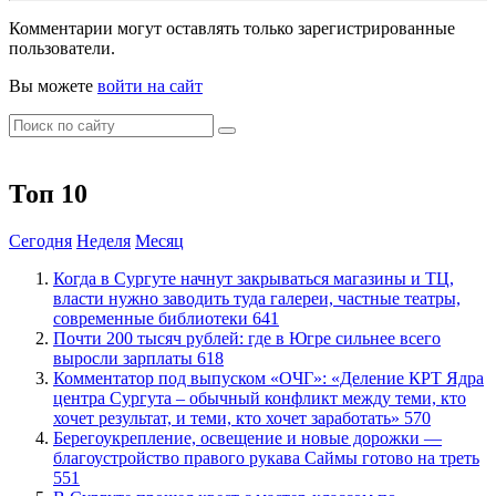
Комментарии могут оставлять только зарегистрированные
пользователи.
Вы можете
войти на сайт
Топ 10
Сегодня
Неделя
Месяц
​Когда в Сургуте начнут закрываться магазины и ТЦ,
власти нужно заводить туда галереи, частные театры,
современные библиотеки
641
​Почти 200 тысяч рублей: где в Югре сильнее всего
выросли зарплаты
618
​Комментатор под выпуском «ОЧГ»: «Деление КРТ Ядра
центра Сургута – обычный конфликт между теми, кто
хочет результат, и теми, кто хочет заработать»
570
Берегоукрепление, освещение и новые дорожки —
благоустройство правого рукава Саймы готово на треть
551