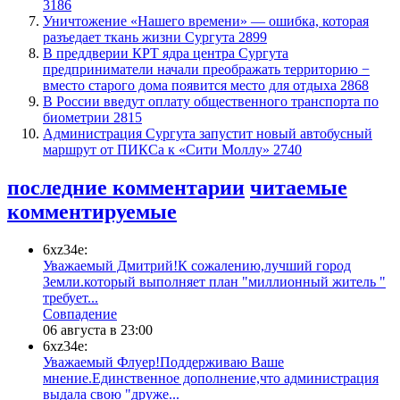
3186
​Уничтожение «Нашего времени» — ошибка, которая
разъедает ткань жизни Сургута
2899
​В преддверии КРТ ядра центра Сургута
предприниматели начали преображать территорию −
вместо старого дома появится место для отдыха
2868
В России введут оплату общественного транспорта по
биометрии
2815
​Администрация Сургута запустит новый автобусный
маршрут от ПИКСа к «Сити Моллу»
2740
последние комментарии
читаемые
комментируемые
6xz34e:
Уважаемый Дмитрий!К сожалению,лучший город
Земли.который выполняет план "миллионный житель "
требует...
​Совпадение
06 августа в 23:00
6xz34e:
Уважаемый Флуер!Поддерживаю Ваше
мнение.Единственное дополнение,что администрация
выдала свою "друже...