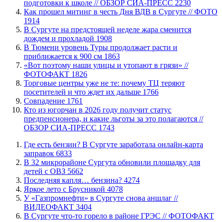
подготовки к школе // ОБЗОР СИА-ПРЕСС
2230
Как прошел митинг в честь Дня ВДВ в Сургуте // ФОТО
1914
В Сургуте на предстоящей неделе жара сменится
дождем и прохладой
1908
В Тюмени уровень Туры продолжает расти и
приближается к 900 см
1863
«Вот поэтому наши улицы и утопают в грязи» //
ФОТОФАКТ
1826
Торговые центры уже не те: почему ТЦ теряют
посетителей и что ждет их дальше
1766
​Совпадение
1761
Кто из югорчан в 2026 году получит статус
предпенсионера, и какие льготы за это полагаются //
ОБЗОР СИА-ПРЕСС
1743
​Где есть бензин? В Сургуте заработала онлайн-карта
заправок
6833
В 32 микрорайоне Сургута обновили площадку для
детей с ОВЗ
5662
​Последняя капля… бензина?
4274
Яркое лето с Брусникой
4078
У «Газпромнефти» в Сургуте снова аншлаг //
ВИДЕОФАКТ
3404
​В Сургуте что-то горело в районе ГРЭС // ФОТОФАКТ