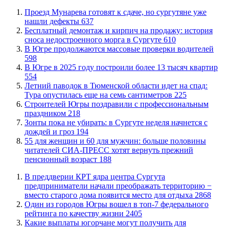
​Проезд Мунарева готовят к сдаче, но сургутяне уже
нашли дефекты
637
​Бесплатный демонтаж и кирпич на продажу: история
сноса недостроенного морга в Сургуте
610
​В Югре продолжаются массовые проверки водителей
598
​В Югре в 2025 году построили более 13 тысяч квартир
554
​Летний паводок в Тюменской области идет на спад:
Тура опустилась еще на семь сантиметров
225
​Строителей Югры поздравили с профессиональным
праздником
218
​Зонты пока не убирать: в Сургуте неделя начнется с
дождей и гроз
194
​55 для женщин и 60 для мужчин: больше половины
читателей СИА-ПРЕСС хотят вернуть прежний
пенсионный возраст
188
​В преддверии КРТ ядра центра Сургута
предприниматели начали преображать территорию −
вместо старого дома появится место для отдыха
2868
Один из городов Югры вошел в топ-7 федерального
рейтинга по качеству жизни
2405
Какие выплаты югорчане могут получить для