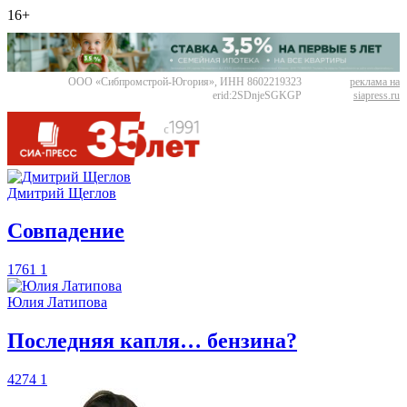
16+
ООО «Сибпромстрой-Югория», ИНН 8602219323
реклама на
erid:2SDnjeSGKGP
siapress.ru
Дмитрий Щеглов
​Совпадение
1761
1
Юлия Латипова
​Последняя капля… бензина?
4274
1