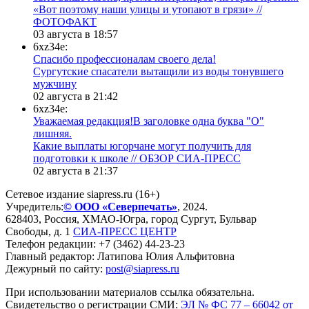
«Вот поэтому наши улицы и утопают в грязи» //
ФОТОФАКТ
03 августа в 18:57
6xz34e:
Спасибо профессионалам своего дела!
Сургутские спасатели вытащили из воды тонувшего
мужчину
02 августа в 21:42
6xz34e:
Уважаемая редакция!В заголовке одна буква "О"
лишняя.
Какие выплаты югорчане могут получить для
подготовки к школе // ОБЗОР СИА-ПРЕСС
02 августа в 21:37
Сетевое издание siapress.ru (16+)
Учредитель:
© ООО «Северпечать»
, 2024.
628403
,
Россия
,
ХМАО-Югра
, город
Сургут
,
Бульвар
Свободы, д. 1
СИА-ПРЕСС ЦЕНТР
Телефон редакции:
+7 (3462) 44-23-23
Главный редактор: Латипова Юлия Альфитовна
Дежурный по сайту:
post@siapress.ru
При использовании материалов ссылка обязательна.
Свидетельство о регистрации СМИ:
ЭЛ № ФС 77 – 66042 от