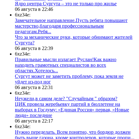
​Ядро центра Сургута ‒ это не только про жилье
06 августа в 22:46
6xz34e:
Замечательное направление.Пусть ребята повышают
мастерство,благодаря профессиональным
педагогам.Ребя...
​Что за механические руки, которые обнимают жителей
Сургута?
06 августа в 22:39
6xz34e:
Правильные мысли излагает Руслан!Как важно
находить грамотных специалистов во всех
областях.Хотелось...
Сургут может не заметить проблему, пока земля не
уйдет из-под ног
06 августа в 22:31
6xz34e:
Неужели,в самом деле? "Случайным " образом?
ЦИК провела жеребьевку партий в бюллетене на
выборах в Госдуму: «Единая Россия» первая, «Новые
люди» последние
06 августа в 22:17
6xz34e:
Нужно переделать. Всем понятно, что бордюр должен
быть выше газона, кроме контролеров, которые пропи...