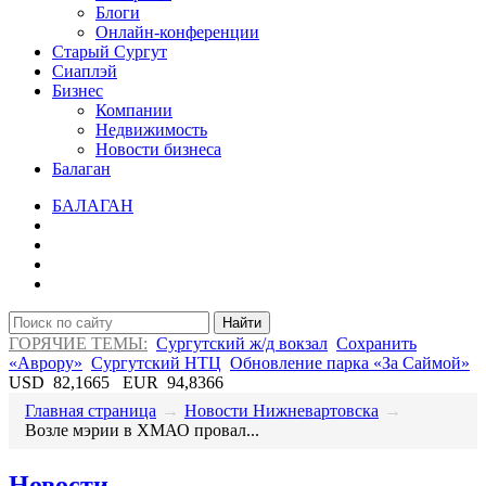
Блоги
Онлайн-конференции
Старый Сургут
Сиаплэй
Бизнес
Компании
Недвижимость
Новости бизнеса
Балаган
БАЛАГАН
Найти
ГОРЯЧИЕ ТЕМЫ:
Сургутский ж/д вокзал
Сохранить
«Аврору»
Сургутский НТЦ
Обновление парка «За Саймой»
USD
82,1665
EUR
94,8366
Главная страница
→
Новости Нижневартовска
→
​Возле мэрии в ХМАО провал...
Новости