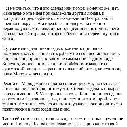
− Я не считаю, что я это сделал или помог. Конечно же, нет.
Изначально эта идея принадлежала другим людям, и
поступило предложение от командования Центрального
военного округа. Эта идея была поддержана именно
неравнодушными людьми, настоящими патриотами нашего
города, нашей страны, которые обеспечили перевозку этого
танка.
Ну, уже непосредственно здесь, конечно, пришлось
подключиться: организовать работу по его восстановлению.
Он, конечно, пришел в таком не самом приглядном виде.
Конечно, многие помогали: это и «Мостоотряд», это и
сургутский завод лакокрасочных изделий, это и, конечно же,
наша Молодежная палата.
Ребята из Молодежной палаты своими руками, по сути дела,
восстанавливали танк, потому что хотелось сделать подарок
городу именно к 9 Мая прошлого года. Конечно, и погода не
совсем нам благоволила, но, при всем при этом, пройдя вот
эти вот все этапы, хочу сказать, что удалось восстановить его
практически в первозданном виде.
Танк сейчас в городе, танк занял, скажем так, пока временное
место. Почему? Буквально недавно разговаривали с главой