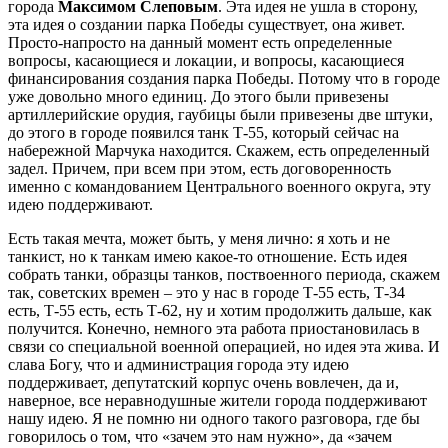
города
Максимом Слеповым
. Эта идея не ушла в сторону,
эта идея о создании парка Победы существует, она живет.
Просто-напросто на данный момент есть определенные
вопросы, касающиеся и локации, и вопросы, касающиеся
финансирования создания парка Победы.
Потому что в городе
уже довольно много единиц. До этого были привезены
артиллерийские орудия, гаубицы были привезены две штуки,
до этого в городе появился танк Т-55, который сейчас на
набережной Марчука находится. Скажем, есть определенный
задел. Причем, при всем при этом, есть договоренность
именно с командованием Центрального военного округа, эту
идею поддерживают.
Есть такая мечта, может быть, у меня лично: я хоть и не
танкист, но к танкам имею какое-то отношение. Есть идея
собрать танки, образцы танков, поствоенного периода, скажем
так, советских времен – это у нас в городе Т-55 есть, Т-34
есть, Т-55 есть, есть Т-62, ну и хотим продолжить дальше, как
получится. Конечно, немного эта работа приостановилась в
связи со специальной военной операцией, но идея эта жива. И
слава Богу, что и администрация города эту идею
поддерживает, депутатский корпус очень вовлечен, да и,
наверное, все неравнодушные жители города поддерживают
нашу идею. Я не помню ни одного такого разговора, где бы
говорилось о том, что «зачем это нам нужно», да «зачем