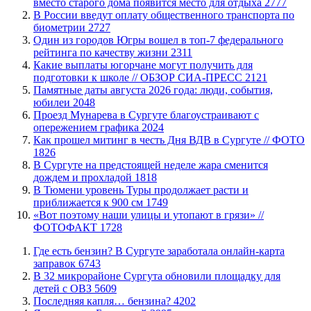
вместо старого дома появится место для отдыха
2777
В России введут оплату общественного транспорта по
биометрии
2727
Один из городов Югры вошел в топ-7 федерального
рейтинга по качеству жизни
2311
Какие выплаты югорчане могут получить для
подготовки к школе // ОБЗОР СИА-ПРЕСС
2121
​Памятные даты августа 2026 года: люди, события,
юбилеи
2048
​Проезд Мунарева в Сургуте благоустраивают с
опережением графика
2024
Как прошел митинг в честь Дня ВДВ в Сургуте // ФОТО
1826
В Сургуте на предстоящей неделе жара сменится
дождем и прохладой
1818
В Тюмени уровень Туры продолжает расти и
приближается к 900 см
1749
«Вот поэтому наши улицы и утопают в грязи» //
ФОТОФАКТ
1728
​Где есть бензин? В Сургуте заработала онлайн-карта
заправок
6743
В 32 микрорайоне Сургута обновили площадку для
детей с ОВЗ
5609
​Последняя капля… бензина?
4202