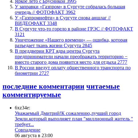
Яркое лето с Брусникой
3995
​У заправки «Газпром» в Сургуте собралась большая
очередь // ФОТОФАКТ
3962
У «Газпромнефти» в Сургуте снова аншлаг //
ВИДЕОФАКТ
3348
​В Сургуте что-то горело в районе ГРЭС // ФОТОФАКТ
3121
​Уничтожение «Нашего времени» — ошибка, которая
разъедает ткань жизни Сургута
2845
​В преддверии КРТ ядра центра Сургута
предприниматели начали преображать территорию −
вместо старого дома появится место для отдыха
2777
В России введут оплату общественного транспорта по
биометрии
2727
последние комментарии
читаемые
комментируемые
6xz34e:
Уважаемый Дмитрий!К сожалению,лучший город
Земли.который выполняет план "миллионный житель "
требует...
​Совпадение
06 августа в 23:00