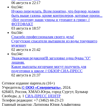
06 августа в 22:17
6xz34e:
Нужно переделать. Всем понятно, что бордюр должен
быть выше газона, кроме контролеров, которые пропи...
«Вот поэтому наши улицы и утопают в грязи» //
ФОТОФАКТ
03 августа в 18:57
6xz34e:
Спасибо профессионалам своего дела!
Сургутские спасатели вытащили из воды тонувшего
мужчину
02 августа в 21:42
6xz34e:
Уважаемая редакция!В заголовке одна буква "О"
лишняя.
Какие выплаты югорчане могут получить для
подготовки к школе // ОБЗОР СИА-ПРЕСС
02 августа в 21:37
Сетевое издание siapress.ru (16+)
Учредитель:
© ООО «Северпечать»
, 2024.
628403
,
Россия
,
ХМАО-Югра
, город
Сургут
,
Бульвар
Свободы, д. 1
СИА-ПРЕСС ЦЕНТР
Телефон редакции:
+7 (3462) 44-23-23
Главный редактор: Латипова Юлия Альфитовна