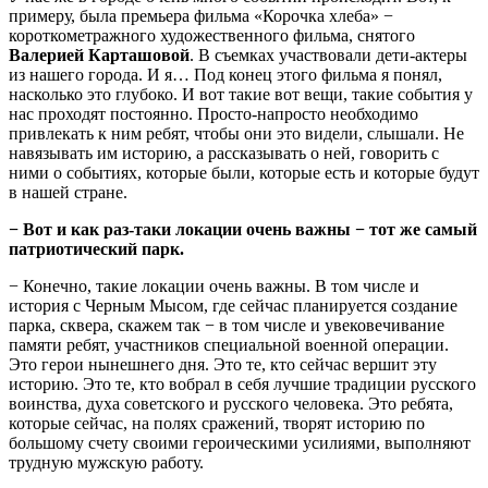
примеру, была премьера фильма «Корочка хлеба» −
короткометражного художественного фильма, снятого
Валерией Карташовой
. В съемках участвовали дети-актеры
из нашего города. И я… Под конец этого фильма я понял,
насколько это глубоко. И вот такие вот вещи, такие события у
нас проходят постоянно. Просто-напросто необходимо
привлекать к ним ребят, чтобы они это видели, слышали. Не
навязывать им историю, а рассказывать о ней, говорить с
ними о событиях, которые были, которые есть и которые будут
в нашей стране.
−
Вот и как раз-таки локации очень важны − тот же самый
патриотический парк.
− Конечно, такие локации очень важны. В том числе и
история с Черным Мысом, где сейчас планируется создание
парка, сквера, скажем так − в том числе и увековечивание
памяти ребят, участников специальной военной операции.
Это герои нынешнего дня. Это те, кто сейчас вершит эту
историю. Это те, кто вобрал в себя лучшие традиции русского
воинства, духа советского и русского человека. Это ребята,
которые сейчас, на полях сражений, творят историю по
большому счету своими героическими усилиями, выполняют
трудную мужскую работу.