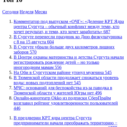
Сегодня
Неделя
Месяц
​Комментатор под выпуском «ОЧГ»: «Деление КРТ Ядра
центра Сургута – обычный конфликт между теми, кто
хочет результат, и теми, кто хочет заработать»
687
​В Сургуте перенесли праздник ко Дню физкультурника
с 8 на 15 августа
604
​В Сургуте убрали больше двух километров лишних
заборов
570
​В Центре охраны материнства и детства Сургута начали
регистрировать рождение детей – но только
иногородним мамам
556
​На Оби в Сургутском районе утонул мужчина
545
​В Тюменской области продолжает снижаться уровень
воды: новых подтоплений нет
545
​МЧС: оснований для беспокойства из-за паводка в
Тюменской области у жителей Югры нет
496
​Онлайн-кинотеатр Okko из подписки СберПрайм
возглавил рейтинг удовлетворенности пользователей
446
​В преддверии КРТ ядра центра Сургута
предприниматели начали преображать территорию −