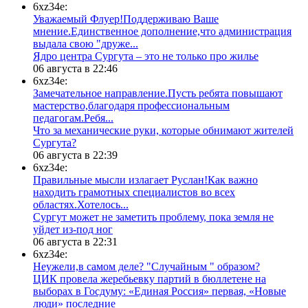
6xz34e:
Уважаемый Флуер!Поддерживаю Ваше
мнение.Единственное дополнение,что администрация
выдала свою "друже...
​Ядро центра Сургута ‒ это не только про жилье
06 августа в 22:46
6xz34e:
Замечательное направление.Пусть ребята повышают
мастерство,благодаря профессиональным
педагогам.Ребя...
​Что за механические руки, которые обнимают жителей
Сургута?
06 августа в 22:39
6xz34e:
Правильные мысли излагает Руслан!Как важно
находить грамотных специалистов во всех
областях.Хотелось...
Сургут может не заметить проблему, пока земля не
уйдет из-под ног
06 августа в 22:31
6xz34e:
Неужели,в самом деле? "Случайным " образом?
ЦИК провела жеребьевку партий в бюллетене на
выборах в Госдуму: «Единая Россия» первая, «Новые
люди» последние