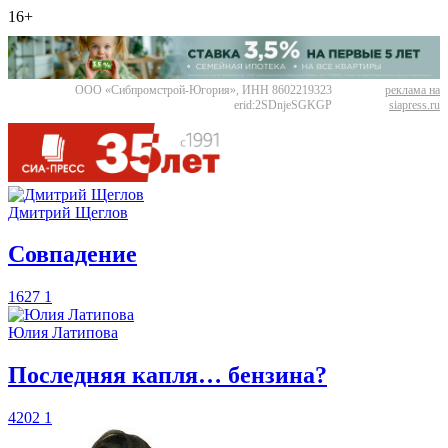
16+
ООО «Сибпромстрой-Югория», ИНН 8602219323
реклама на
erid:2SDnjeSGKGP
siapress.ru
Дмитрий Щеглов
​Совпадение
1627
1
Юлия Латипова
​Последняя капля… бензина?
4202
1