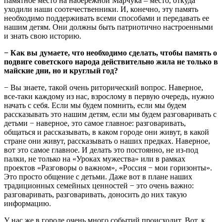
памятное место на набережной Марчука – место, откуда
уходили наши соотечественники. И, конечно, эту память
необходимо поддерживать всеми способами и передавать ее
нашим детям. Они должны быть патриотично настроенными
и знать свою историю.
−
Как вы думаете, что необходимо сделать, чтобы память о
подвиге советского народа действительно жила не только в
майские дни, но и круглый год?
− Вы знаете, такой очень риторический вопрос. Наверное,
все-таки каждому из нас, взрослому в первую очередь, нужно
начать с себя. Если мы будем помнить, если мы будем
рассказывать это нашим детям, если мы будем разговаривать с
детьми − наверное, это самое главное: разговаривать,
общаться и рассказывать, в каком городе они живут, в какой
стране они живут, рассказывать о наших предках. Наверное,
вот это самое главное. И делать это постоянно, не из-под
палки, не только на «Уроках мужества» или в рамках
проектов «Разговоры о важном», «Россия − мои горизонты».
Это просто общение с детьми. Даже вот в плане наших
традиционных семейных ценностей − это очень важно:
разговаривать, разговаривать, доносить до них такую
информацию.
У нас же в городе очень много событий происходит. Вот, к