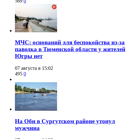
569
0
​МЧС: оснований для беспокойства из-за
паводка в Тюменской области у жителей
Югры нет
07 августа в 15:02
495
0
​На Оби в Сургутском районе утонул
мужчина