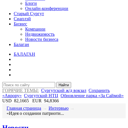
Блоги
Онлайн-конференции
Старый Сургут
Сиаплэй
Бизнес
Компании
Недвижимость
Новости бизнеса
Балаган
БАЛАГАН
Найти
ГОРЯЧИЕ ТЕМЫ:
Сургутский ж/д вокзал
Сохранить
«Аврору»
Сургутский НТЦ
Обновление парка «За Саймой»
USD
82,1665
EUR
94,8366
Главная страница
→
Интервью
→
​«Идея о создании патриоти...
Новости