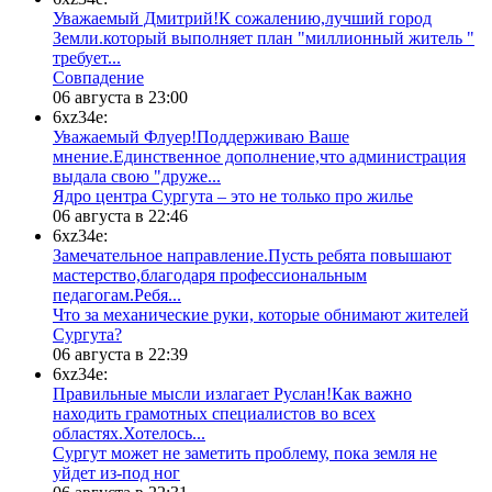
Уважаемый Дмитрий!К сожалению,лучший город
Земли.который выполняет план "миллионный житель "
требует...
​Совпадение
06 августа в 23:00
6xz34e:
Уважаемый Флуер!Поддерживаю Ваше
мнение.Единственное дополнение,что администрация
выдала свою "друже...
​Ядро центра Сургута ‒ это не только про жилье
06 августа в 22:46
6xz34e:
Замечательное направление.Пусть ребята повышают
мастерство,благодаря профессиональным
педагогам.Ребя...
​Что за механические руки, которые обнимают жителей
Сургута?
06 августа в 22:39
6xz34e:
Правильные мысли излагает Руслан!Как важно
находить грамотных специалистов во всех
областях.Хотелось...
Сургут может не заметить проблему, пока земля не
уйдет из-под ног