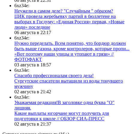
06 августа в 22:31
6xz34e:
Неужели,в самом деле? "Случайным " образом?
ЦИК провела жеребьевку партий в бюллетене на
выборах в Госдуму: «Единая Россия» первая, «Новые
люди» последние
06 августа в 22:17
6xz34e:
Нужно переделать. Всем понятно, что бордюр должен
быть выше газона, кроме контролеров, которые пропи...
«Вот поэтому наши улицы и утопают в грязи» //
ФОТОФАКТ
03 августа в 18:57
6xz34e:
Спасибо профессионалам своего дела!
Сургутские спасатели вытащили из воды тонувшего
мужчину
02 августа в 21:42
6xz34e:
Уважаемая редакция!В заголовке одна буква "О"
лишняя.
Какие выплаты югорчане могут получить для
подготовки к школе // ОБЗОР СИА-ПРЕСС
02 августа в 21:37