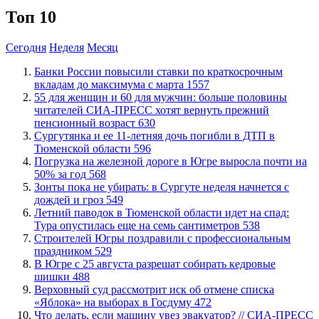
Топ 10
Сегодня
Неделя
Месяц
​Банки России повысили ставки по краткосрочным
вкладам до максимума с марта
1557
​55 для женщин и 60 для мужчин: больше половины
читателей СИА-ПРЕСС хотят вернуть прежний
пенсионный возраст
630
Сургутянка и ее 11-летняя дочь погибли в ДТП в
Тюменской области
596
​Погрузка на железной дороге в Югре выросла почти на
50% за год
568
​Зонты пока не убирать: в Сургуте неделя начнется с
дождей и гроз
549
​Летний паводок в Тюменской области идет на спад:
Тура опустилась еще на семь сантиметров
538
​Строителей Югры поздравили с профессиональным
праздником
529
​В Югре с 25 августа разрешат собирать кедровые
шишки
488
​Верховный суд рассмотрит иск об отмене списка
«Яблока» на выборах в Госдуму
472
​Что делать, если машину увез эвакуатор? // СИА-ПРЕСС