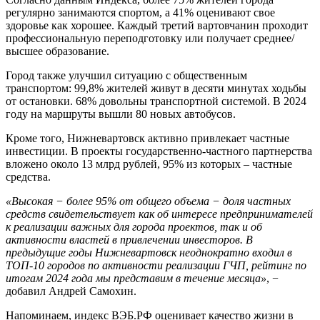
регулярно занимаются спортом, а 41% оценивают свое
здоровье как хорошее. Каждый третий вартовчанин проходит
профессиональную переподготовку или получает среднее/
высшее образование.
Город также улучшил ситуацию с общественным
транспортом: 99,8% жителей живут в десяти минутах ходьбы
от остановки. 68% довольны транспортной системой. В 2024
году на маршруты вышли 80 новых автобусов.
Кроме того, Нижневартовск активно привлекает частные
инвестиции. В проекты государственно-частного партнерства
вложено около 13 млрд рублей, 95% из которых – частные
средства.
«Высокая − более 95% от общего объема − доля частных
средств свидетельствует как об интересе предпринимателей
к реализации важных для города проектов, так и об
активности властей в привлечении инвесторов. В
предыдущие годы Нижневартовск неоднократно входил в
ТОП-10 городов по активности реализации ГЧП, рейтинг по
итогам 2024 года мы представим в течение месяца»
, −
добавил Андрей Самохин.
Напоминаем, индекс ВЭБ.РФ оценивает качество жизни в