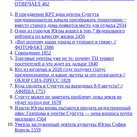
ОТВЕЧАЕТ
462
​В преддверии КРТ ядра центра Сургута
предприниматели начали преображать территорию −
вместо старого дома появится место для отдыха
2934
Один из городов Югры вошел в топ-7 федерального
рейтинга по качеству жизни
2456
«Вот поэтому наши улицы и утопают в грязи» //
ФОТОФАКТ
1886
​Совпадение
1852
Торговые центры уже не те: почему ТЦ теряют
посетителей и что ждет их дальше
1840
Кто из югорчан в 2026 году получит статус
предпенсионера, и какие льготы за это полагаются //
ОБЗОР СИА-ПРЕСС
1828
​Куда сходить в Сургуте на выходных 8-9 августа? //
АФИША
1753
Сургут может не заметить проблему, пока земля не
уйдет из-под ног
1678
Власти Югры вновь пытаются продать недостроенный
офис Газпрома в центре Сургута — цена вопроса почти
миллиард
1564
​Умерла заслуженный деятель культуры Югры София
Король
1559