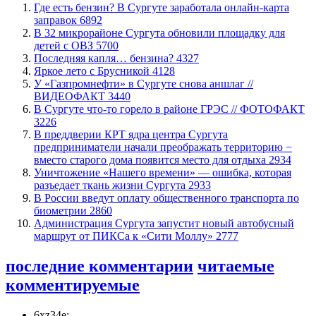
​Где есть бензин? В Сургуте заработала онлайн-карта
заправок
6892
В 32 микрорайоне Сургута обновили площадку для
детей с ОВЗ
5700
​Последняя капля… бензина?
4327
Яркое лето с Брусникой
4128
У «Газпромнефти» в Сургуте снова аншлаг //
ВИДЕОФАКТ
3440
​В Сургуте что-то горело в районе ГРЭС // ФОТОФАКТ
3226
​В преддверии КРТ ядра центра Сургута
предприниматели начали преображать территорию −
вместо старого дома появится место для отдыха
2934
​Уничтожение «Нашего времени» — ошибка, которая
разъедает ткань жизни Сургута
2933
В России введут оплату общественного транспорта по
биометрии
2860
​Администрация Сургута запустит новый автобусный
маршрут от ПИКСа к «Сити Моллу»
2777
последние комментарии
читаемые
комментируемые
6xz34e: