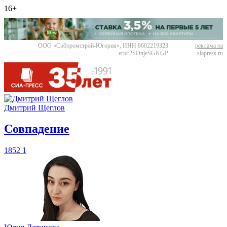
16+
ООО «Сибпромстрой-Югория», ИНН 8602219323
реклама на
erid:2SDnjeSGKGP
siapress.ru
Дмитрий Щеглов
​Совпадение
1852
1