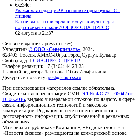
6xz34e:
Уважаемая редакция!В заголовке одна буква "О"
лишняя.
Какие выплаты югорчане могут получить для
подготовки к школе // ОБЗОР СИА-ПРЕСС
02 августа в 21:37
Сетевое издание siapress.ru (16+)
Учредитель:
© ООО «Северпечать»
, 2024.
628403
,
Россия
,
ХМАО-Югра
, город
Сургут
,
Бульвар
Свободы, д. 1
СИА-ПРЕСС ЦЕНТР
Телефон редакции:
+7 (3462) 44-23-23
Главный редактор: Латипова Юлия Альфитовна
Дежурный по сайту:
post@siapress.ru
При использовании материалов ссылка обязательна.
Свидетельство о регистрации СМИ:
ЭЛ № ФС 77 – 66042 от
10.06.2016
, выдано Федеральной службой по надзору в сфере
связи, информационных технологий и массовых
коммуникаций. Редакция не несет ответственности за
достоверность информации, опубликованной в рекламных
объявлениях.
Материалы в рубриках «Компании», «Недвижимость» и
«Новости бизнеса» размещаются на коммерческой основе.