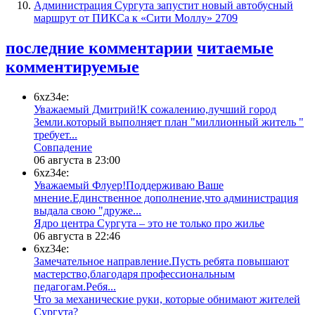
​Администрация Сургута запустит новый автобусный
маршрут от ПИКСа к «Сити Моллу»
2709
последние комментарии
читаемые
комментируемые
6xz34e:
Уважаемый Дмитрий!К сожалению,лучший город
Земли.который выполняет план "миллионный житель "
требует...
​Совпадение
06 августа в 23:00
6xz34e:
Уважаемый Флуер!Поддерживаю Ваше
мнение.Единственное дополнение,что администрация
выдала свою "друже...
​Ядро центра Сургута ‒ это не только про жилье
06 августа в 22:46
6xz34e:
Замечательное направление.Пусть ребята повышают
мастерство,благодаря профессиональным
педагогам.Ребя...
​Что за механические руки, которые обнимают жителей
Сургута?