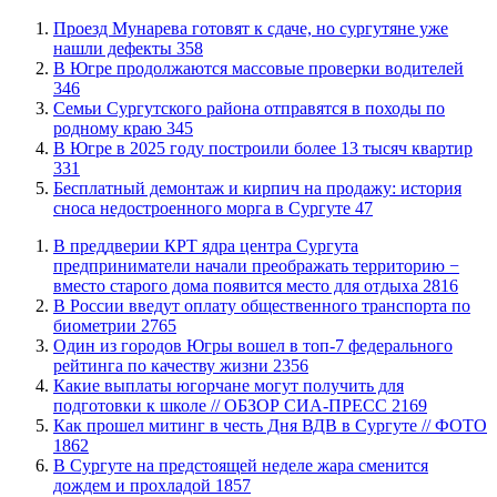
​Проезд Мунарева готовят к сдаче, но сургутяне уже
нашли дефекты
358
​В Югре продолжаются массовые проверки водителей
346
​Семьи Сургутского района отправятся в походы по
родному краю
345
​В Югре в 2025 году построили более 13 тысяч квартир
331
​Бесплатный демонтаж и кирпич на продажу: история
сноса недостроенного морга в Сургуте
47
​В преддверии КРТ ядра центра Сургута
предприниматели начали преображать территорию −
вместо старого дома появится место для отдыха
2816
В России введут оплату общественного транспорта по
биометрии
2765
Один из городов Югры вошел в топ-7 федерального
рейтинга по качеству жизни
2356
Какие выплаты югорчане могут получить для
подготовки к школе // ОБЗОР СИА-ПРЕСС
2169
Как прошел митинг в честь Дня ВДВ в Сургуте // ФОТО
1862
В Сургуте на предстоящей неделе жара сменится
дождем и прохладой
1857