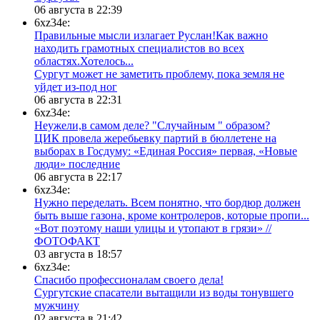
06 августа в 22:39
6xz34e:
Правильные мысли излагает Руслан!Как важно
находить грамотных специалистов во всех
областях.Хотелось...
Сургут может не заметить проблему, пока земля не
уйдет из-под ног
06 августа в 22:31
6xz34e:
Неужели,в самом деле? "Случайным " образом?
ЦИК провела жеребьевку партий в бюллетене на
выборах в Госдуму: «Единая Россия» первая, «Новые
люди» последние
06 августа в 22:17
6xz34e:
Нужно переделать. Всем понятно, что бордюр должен
быть выше газона, кроме контролеров, которые пропи...
«Вот поэтому наши улицы и утопают в грязи» //
ФОТОФАКТ
03 августа в 18:57
6xz34e:
Спасибо профессионалам своего дела!
Сургутские спасатели вытащили из воды тонувшего
мужчину
02 августа в 21:42