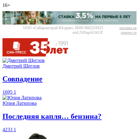
16+
ООО «Сибпромстрой-Югория», ИНН 8602219323
реклама на
erid:2SDnjeSGKGP
siapress.ru
Дмитрий Щеглов
​Совпадение
1695
1
Юлия Латипова
​Последняя капля… бензина?
4233
1