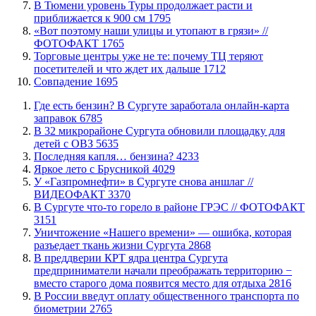
В Тюмени уровень Туры продолжает расти и
приближается к 900 см
1795
«Вот поэтому наши улицы и утопают в грязи» //
ФОТОФАКТ
1765
Торговые центры уже не те: почему ТЦ теряют
посетителей и что ждет их дальше
1712
​Совпадение
1695
​Где есть бензин? В Сургуте заработала онлайн-карта
заправок
6785
В 32 микрорайоне Сургута обновили площадку для
детей с ОВЗ
5635
​Последняя капля… бензина?
4233
Яркое лето с Брусникой
4029
У «Газпромнефти» в Сургуте снова аншлаг //
ВИДЕОФАКТ
3370
​В Сургуте что-то горело в районе ГРЭС // ФОТОФАКТ
3151
​Уничтожение «Нашего времени» — ошибка, которая
разъедает ткань жизни Сургута
2868
​В преддверии КРТ ядра центра Сургута
предприниматели начали преображать территорию −
вместо старого дома появится место для отдыха
2816
В России введут оплату общественного транспорта по
биометрии
2765