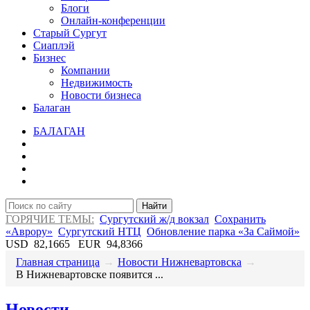
Блоги
Онлайн-конференции
Старый Сургут
Сиаплэй
Бизнес
Компании
Недвижимость
Новости бизнеса
Балаган
БАЛАГАН
Найти
ГОРЯЧИЕ ТЕМЫ:
Сургутский ж/д вокзал
Сохранить
«Аврору»
Сургутский НТЦ
Обновление парка «За Саймой»
USD
82,1665
EUR
94,8366
Главная страница
→
Новости Нижневартовска
→
В Нижневартовске появится ...
Новости