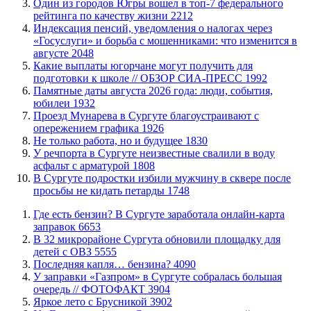
Один из городов Югры вошел в топ-7 федерального
рейтинга по качеству жизни
2212
​Индексация пенсий, уведомления о налогах через
«Госуслуги» и борьба с мошенниками: что изменится в
августе
2048
Какие выплаты югорчане могут получить для
подготовки к школе // ОБЗОР СИА-ПРЕСС
1992
​Памятные даты августа 2026 года: люди, события,
юбилеи
1932
​Проезд Мунарева в Сургуте благоустраивают с
опережением графика
1926
​Не только работа, но и будущее
1830
​У речпорта в Сургуте неизвестные свалили в воду
асфальт с арматурой
1808
В Сургуте подростки избили мужчину в сквере после
просьбы не кидать петарды
1748
​Где есть бензин? В Сургуте заработала онлайн-карта
заправок
6653
В 32 микрорайоне Сургута обновили площадку для
детей с ОВЗ
5555
​Последняя капля… бензина?
4090
​У заправки «Газпром» в Сургуте собралась большая
очередь // ФОТОФАКТ
3904
Яркое лето с Брусникой
3902