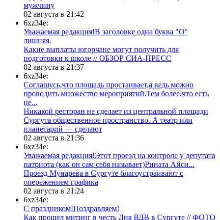
мужчину
02 августа в 21:42
6xz34e:
Уважаемая редакция!В заголовке одна буква "О"
лишняя.
Какие выплаты югорчане могут получить для
подготовки к школе // ОБЗОР СИА-ПРЕСС
02 августа в 21:37
6xz34e:
Соглашусь,что площадь простаивает,а ведь можно
проводить множество мероприятий.Тем более,что есть
це...
​Никакой ресторан не сделает из центральной площади
Сургута общественное пространство. А театр или
планетарий — сделают
02 августа в 21:36
6xz34e:
Уважаемая редакция!Этот проезд на контроле у депутата
патриота (как он сам себя называет)Рината Айси...
​Проезд Мунарева в Сургуте благоустраивают с
опережением графика
02 августа в 21:24
6xz34e:
С праздником!Поздравляем!
Как прошел митинг в честь Дня ВДВ в Сургуте // ФОТО