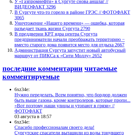
У «Газпромнефти» в Сургуте снова аншлаг //
ВИДЕОФАКТ
3296
​В Сургуте что-то горело в районе ГРЭС // ФОТОФАКТ
3065
​Уничтожение «Нашего времени» — ошибка, которая
разъедает ткань жизни Сургута
2790
​В преддверии КРТ ядра центра Сургута
предприниматели начали преображать территорию −
вместо старого дома появится место для отдыха
2667
​Администрация Сургута запустит новый автобусный
маршрут от ПИКСа к «Сити Моллу»
2652
последние комментарии
читаемые
комментируемые
6xz34e:
Нужно переделать. Всем понятно, что бордюр должен
быть выше газона, кроме контролеров, которые пропи...
«Вот поэтому наши улицы и утопают в грязи» //
ФОТОФАКТ
03 августа в 18:57
6xz34e:
Спасибо профессионалам своего дела!
Сургутские спасатели вытащили из воды тонувшего