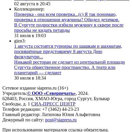
02 августа в 20:45
Коллекционер:
Проверка - она всем проверка...(с) Я так понимаю,
проверка в отношении мужчины? Обидел детачков.
В Сургуте подростки избили мужчину в сквере после
просьбы не кидать петарды
31 июля в 19:03
gizn3:
1 августа состоятся турниры по шашкам и шахматам,
посвящённые предстоящему 8 августа Дню
физкультурн...
​Никакой ресторан не сделает из центральной площади
Сургута общественное пространство. А театр или
планетарий — сделают
30 июля в 18:34
Сетевое издание siapress.ru (16+)
Учредитель:
© ООО «Северпечать»
, 2024.
628403
,
Россия
,
ХМАО-Югра
, город
Сургут
,
Бульвар
Свободы, д. 1
СИА-ПРЕСС ЦЕНТР
Телефон редакции:
+7 (3462) 44-23-23
Главный редактор: Латипова Юлия Альфитовна
Дежурный по сайту:
post@siapress.ru
При использовании материалов ссылка обязательна.