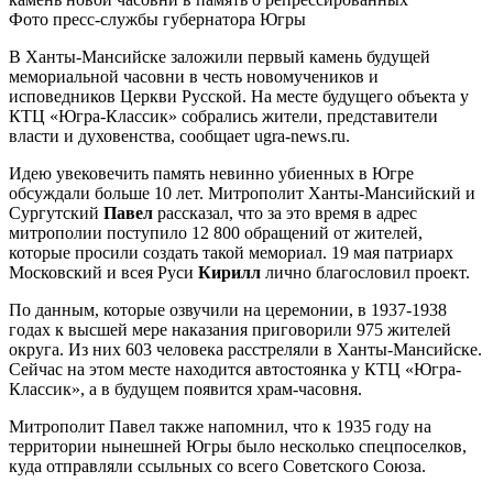
Фото пресс-службы губернатора Югры
В Ханты-Мансийске заложили первый камень будущей
мемориальной часовни в честь новомучеников и
исповедников Церкви Русской. На месте будущего объекта у
КТЦ «Югра-Классик» собрались жители, представители
власти и духовенства, сообщает ugra-news.ru.
Идею увековечить память невинно убиенных в Югре
обсуждали больше 10 лет. Митрополит Ханты-Мансийский и
Сургутский
Павел
рассказал, что за это время в адрес
митрополии поступило 12 800 обращений от жителей,
которые просили создать такой мемориал. 19 мая патриарх
Московский и всея Руси
Кирилл
лично благословил проект.
По данным, которые озвучили на церемонии, в 1937-1938
годах к высшей мере наказания приговорили 975 жителей
округа. Из них 603 человека расстреляли в Ханты-Мансийске.
Сейчас на этом месте находится автостоянка у КТЦ «Югра-
Классик», а в будущем появится храм-часовня.
Митрополит Павел также напомнил, что к 1935 году на
территории нынешней Югры было несколько спецпоселков,
куда отправляли ссыльных со всего Советского Союза.