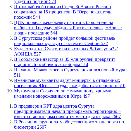
уйдет из-под ног
573
Поток рабочей силы из Средней Азии в Россию
сократился на 15 процентов. В Югре показатель
похожий
544
ЦИК провела жеребьевку партий в бюллетене на
выборах в Госдуму: «Единая Россия» первая, «Новые
люди» последние
544
В Сургутском районе пройдет большой фестиваль
национальных культур с гостем из Сербии
532
​Куда сходить в Сургуте на выходных 8-9 августа? //
АФИША
527
В Тобольске инвестор за 35 млн рублей превратит
старинный особняк в жилой дом
514
​На улице Маяковского в Сургуте появился новый мурал
511
Именитые музыканты дадут концерты в отдаленных
поселениях Югры — туда даже добраться непросто
510
​Мухаммад и София стали самыми популярными
именами новорожденных в Югре
497
​В преддверии КРТ ядра центра Сургута
предприниматели начали преображать территорию −
вместо старого дома появится место для отдыха
2667
В России введут оплату общественного транспорта по
биометрии
2607