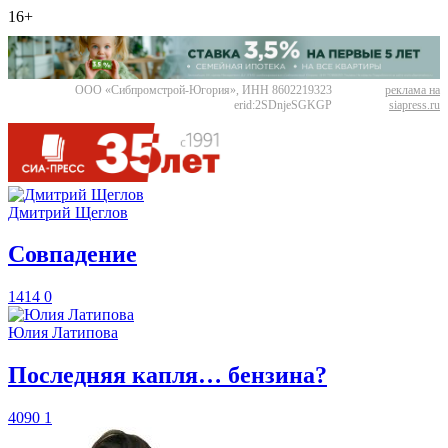
16+
ООО «Сибпромстрой-Югория», ИНН 8602219323
реклама на
erid:2SDnjeSGKGP
siapress.ru
Дмитрий Щеглов
​Совпадение
1414
0
Юлия Латипова
​Последняя капля… бензина?
4090
1