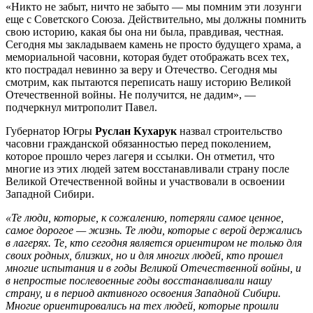
«Никто не забыт, ничто не забыто — мы помним эти лозунги
еще с Советского Союза. Действительно, мы должны помнить
свою историю, какая бы она ни была, правдивая, честная.
Сегодня мы закладываем камень не просто будущего храма, а
мемориальной часовни, которая будет отображать всех тех,
кто пострадал невинно за веру и Отечество. Сегодня мы
смотрим, как пытаются переписать нашу историю Великой
Отечественной войны. Не получится, не дадим», —
подчеркнул митрополит Павел.
Губернатор Югры
Руслан Кухарук
назвал строительство
часовни гражданской обязанностью перед поколением,
которое прошло через лагеря и ссылки. Он отметил, что
многие из этих людей затем восстанавливали страну после
Великой Отечественной войны и участвовали в освоении
Западной Сибири.
«Те люди, которые, к сожалению, потеряли самое ценное,
самое дорогое — жизнь. Те люди, которые с верой держались
в лагерях. Те, кто сегодня является ориентиром не только для
своих родных, близких, но и для многих людей, кто прошел
многие испытания и в годы Великой Отечественной войны, и
в непростые послевоенные годы восстанавливали нашу
страну, и в период активного освоения Западной Сибири.
Многие ориентировались на тех людей, которые прошли