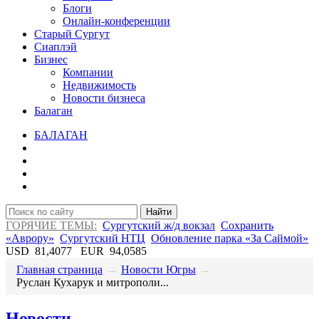
Блоги
Онлайн-конференции
Старый Сургут
Сиаплэй
Бизнес
Компании
Недвижимость
Новости бизнеса
Балаган
БАЛАГАН
Найти
ГОРЯЧИЕ ТЕМЫ:
Сургутский ж/д вокзал
Сохранить
«Аврору»
Сургутский НТЦ
Обновление парка «За Саймой»
USD
81,4077
EUR
94,0585
Главная страница
→
Новости Югры
→
Руслан Кухарук и митрополи...
Новости