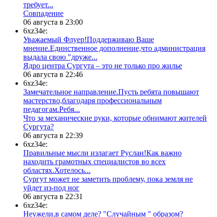
требует...
​Совпадение
06 августа в 23:00
6xz34e:
Уважаемый Флуер!Поддерживаю Ваше
мнение.Единственное дополнение,что администрация
выдала свою "друже...
​Ядро центра Сургута ‒ это не только про жилье
06 августа в 22:46
6xz34e:
Замечательное направление.Пусть ребята повышают
мастерство,благодаря профессиональным
педагогам.Ребя...
​Что за механические руки, которые обнимают жителей
Сургута?
06 августа в 22:39
6xz34e:
Правильные мысли излагает Руслан!Как важно
находить грамотных специалистов во всех
областях.Хотелось...
Сургут может не заметить проблему, пока земля не
уйдет из-под ног
06 августа в 22:31
6xz34e:
Неужели,в самом деле? "Случайным " образом?