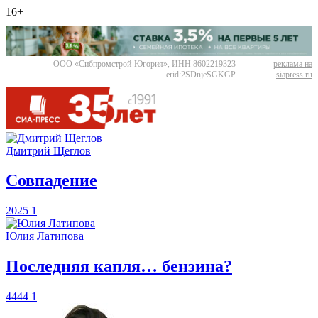
16+
ООО «Сибпромстрой-Югория», ИНН 8602219323
реклама на
erid:2SDnjeSGKGP
siapress.ru
Дмитрий Щеглов
​Совпадение
2025
1
Юлия Латипова
​Последняя капля… бензина?
4444
1