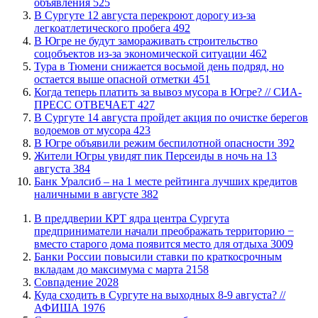
объявления
525
В Сургуте 12 августа перекроют дорогу из-за
легкоатлетического пробега
492
В Югре не будут замораживать строительство
соцобъектов из-за экономической ситуации
462
Тура в Тюмени снижается восьмой день подряд, но
остается выше опасной отметки
451
​Когда теперь платить за вывоз мусора в Югре? // СИА-
ПРЕСС ОТВЕЧАЕТ
427
​В Сургуте 14 августа пройдет акция по очистке берегов
водоемов от мусора
423
В Югре объявили режим беспилотной опасности
392
​Жители Югры увидят пик Персеиды в ночь на 13
августа
384
​Банк Уралсиб – на 1 месте рейтинга лучших кредитов
наличными в августе
382
​В преддверии КРТ ядра центра Сургута
предприниматели начали преображать территорию −
вместо старого дома появится место для отдыха
3009
​Банки России повысили ставки по краткосрочным
вкладам до максимума с марта
2158
​Совпадение
2028
​Куда сходить в Сургуте на выходных 8-9 августа? //
АФИША
1976