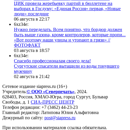
ЦИК провела жеребьевку партий в бюллетене на
выборах в Госдуму: «Единая Россия» первая, «Новые
люди» последние
06 августа в 22:17
6xz34e:
Нужно переделать. Всем понятно, что бордюр должен
быть выше газона, кроме контролеров, которые пропи...
«Вот поэтому наши улицы и утопают в грязи» //
ФОТОФАКТ
03 августа в 18:57
6xz34e:
Спасибо профессионалам своего дела!
Сургутские спасатели вытащили из воды тонувшего
мужчину
02 августа в 21:42
Сетевое издание siapress.ru (16+)
Учредитель:
© ООО «Северпечать»
, 2024.
628403
,
Россия
,
ХМАО-Югра
, город
Сургут
,
Бульвар
Свободы, д. 1
СИА-ПРЕСС ЦЕНТР
Телефон редакции:
+7 (3462) 44-23-23
Главный редактор: Латипова Юлия Альфитовна
Дежурный по сайту:
post@siapress.ru
При использовании материалов ссылка обязательна.