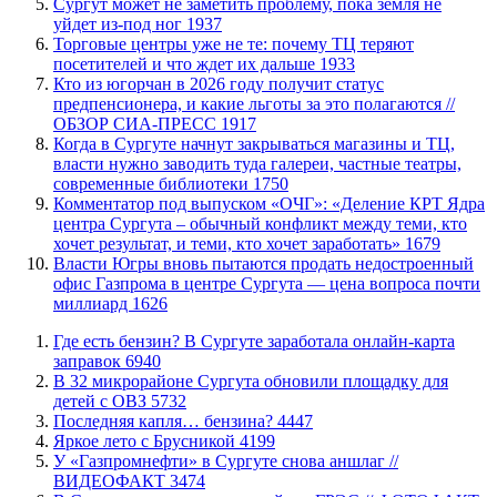
Сургут может не заметить проблему, пока земля не
уйдет из-под ног
1937
Торговые центры уже не те: почему ТЦ теряют
посетителей и что ждет их дальше
1933
Кто из югорчан в 2026 году получит статус
предпенсионера, и какие льготы за это полагаются //
ОБЗОР СИА-ПРЕСС
1917
​Когда в Сургуте начнут закрываться магазины и ТЦ,
власти нужно заводить туда галереи, частные театры,
современные библиотеки
1750
​Комментатор под выпуском «ОЧГ»: «Деление КРТ Ядра
центра Сургута – обычный конфликт между теми, кто
хочет результат, и теми, кто хочет заработать»
1679
Власти Югры вновь пытаются продать недостроенный
офис Газпрома в центре Сургута — цена вопроса почти
миллиард
1626
​Где есть бензин? В Сургуте заработала онлайн-карта
заправок
6940
В 32 микрорайоне Сургута обновили площадку для
детей с ОВЗ
5732
​Последняя капля… бензина?
4447
Яркое лето с Брусникой
4199
У «Газпромнефти» в Сургуте снова аншлаг //
ВИДЕОФАКТ
3474