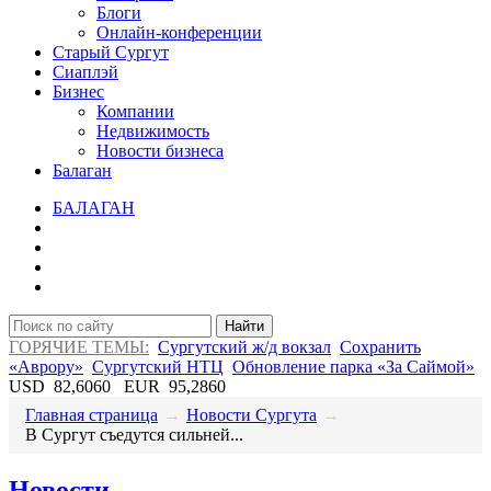
Блоги
Онлайн-конференции
Старый Сургут
Сиаплэй
Бизнес
Компании
Недвижимость
Новости бизнеса
Балаган
БАЛАГАН
Найти
ГОРЯЧИЕ ТЕМЫ:
Сургутский ж/д вокзал
Сохранить
«Аврору»
Сургутский НТЦ
Обновление парка «За Саймой»
USD
82,6060
EUR
95,2860
Главная страница
→
Новости Сургута
→
​В Сургут съедутся сильней...
Новости