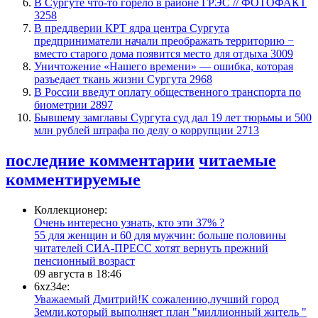
​В Сургуте что-то горело в районе ГРЭС // ФОТОФАКТ
3258
​В преддверии КРТ ядра центра Сургута
предприниматели начали преображать территорию −
вместо старого дома появится место для отдыха
3009
​Уничтожение «Нашего времени» — ошибка, которая
разъедает ткань жизни Сургута
2968
В России введут оплату общественного транспорта по
биометрии
2897
Бывшему замглавы Сургута суд дал 19 лет тюрьмы и 500
млн рублей штрафа по делу о коррупции
2713
последние комментарии
читаемые
комментируемые
Коллекционер:
Очень интересно узнать, кто эти 37% ?
​55 для женщин и 60 для мужчин: больше половины
читателей СИА-ПРЕСС хотят вернуть прежний
пенсионный возраст
09 августа в 18:46
6xz34e:
Уважаемый Дмитрий!К сожалению,лучший город
Земли.который выполняет план "миллионный житель "