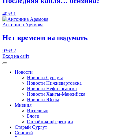
​Последняя капля… бензина?
4053
1
Антонина Арямова
​Нет времени на подумать
9363
2
Вход на сайт
Новости
Новости Сургута
Новости Нижневартовска
Новости Нефтеюганска
Новости Ханты-Мансийска
Новости Югры
Мнения
Интервью
Блоги
Онлайн-конференции
Старый Сургут
Сиаплэй