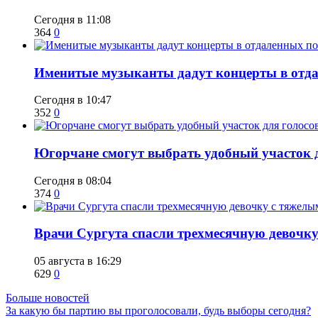
Сегодня в 11:08
364
0
Именитые музыканты дадут концерты в отда
Сегодня в 10:47
352
0
Югорчане смогут выбрать удобный участок 
Сегодня в 08:04
374
0
​Врачи Сургута спасли трехмесячную девочк
05 августа в 16:29
629
0
Больше новостей
За какую бы партию вы проголосовали, будь выборы сегодня?