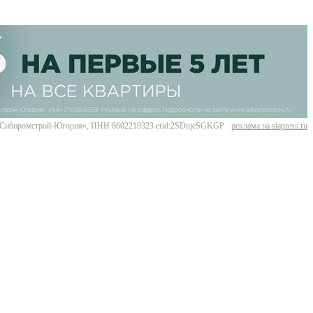
Сибпромстрой-Югория», ИНН 8602219323 erid:2SDnjeSGKGP
реклама на siapress.ru