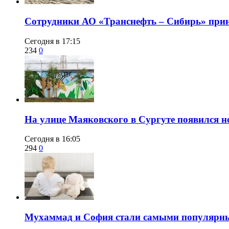
Сотрудники АО «Транснефть – Сибирь» приня
Сегодня в 17:15
234
0
​На улице Маяковского в Сургуте появился 
Сегодня в 16:05
294
0
​Мухаммад и София стали самыми популярн