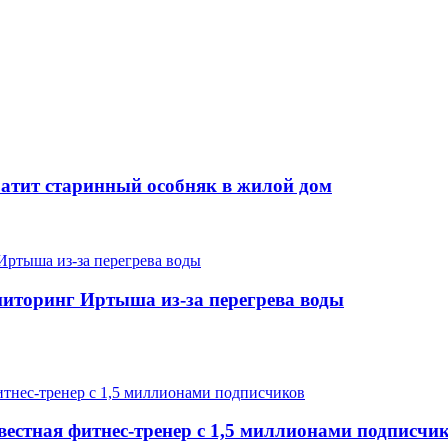
ратит старинный особняк в жилой дом
иторинг Иртыша из-за перегрева воды
вестная фитнес-тренер с 1,5 миллионами подписчи