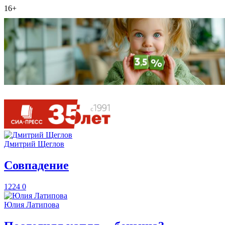
16+
Дмитрий Щеглов
​Совпадение
1224
0
Юлия Латипова