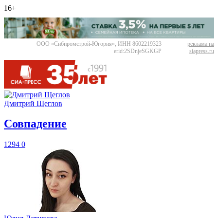
16+
ООО «Сибпромстрой-Югория», ИНН 8602219323
реклама на
erid:2SDnjeSGKGP
siapress.ru
Дмитрий Щеглов
​Совпадение
1294
0