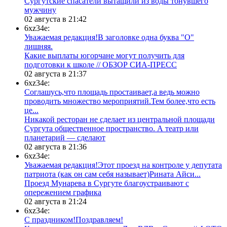
Сургутские спасатели вытащили из воды тонувшего
мужчину
02 августа в 21:42
6xz34e:
Уважаемая редакция!В заголовке одна буква "О"
лишняя.
Какие выплаты югорчане могут получить для
подготовки к школе // ОБЗОР СИА-ПРЕСС
02 августа в 21:37
6xz34e:
Соглашусь,что площадь простаивает,а ведь можно
проводить множество мероприятий.Тем более,что есть
це...
​Никакой ресторан не сделает из центральной площади
Сургута общественное пространство. А театр или
планетарий — сделают
02 августа в 21:36
6xz34e:
Уважаемая редакция!Этот проезд на контроле у депутата
патриота (как он сам себя называет)Рината Айси...
​Проезд Мунарева в Сургуте благоустраивают с
опережением графика
02 августа в 21:24
6xz34e:
С праздником!Поздравляем!