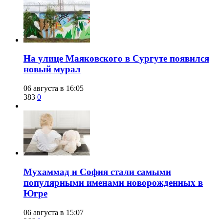
​На улице Маяковского в Сургуте появился
новый мурал
06 августа в 16:05
383
0
​Мухаммад и София стали самыми
популярными именами новорожденных в
Югре
06 августа в 15:07