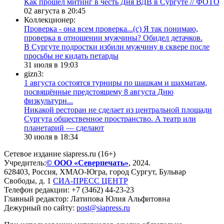
Как прошел митинг в честь Дня ВДВ в Сургуте // ФОТО
02 августа в 20:45
Коллекционер:
Проверка - она всем проверка...(с) Я так понимаю,
проверка в отношении мужчины? Обидел детачков.
В Сургуте подростки избили мужчину в сквере после
просьбы не кидать петарды
31 июля в 19:03
gizn3:
1 августа состоятся турниры по шашкам и шахматам,
посвящённые предстоящему 8 августа Дню
физкультурн...
​Никакой ресторан не сделает из центральной площади
Сургута общественное пространство. А театр или
планетарий — сделают
30 июля в 18:34
Сетевое издание siapress.ru (16+)
Учредитель:
© ООО «Северпечать»
, 2024.
628403
,
Россия
,
ХМАО-Югра
, город
Сургут
,
Бульвар
Свободы, д. 1
СИА-ПРЕСС ЦЕНТР
Телефон редакции:
+7 (3462) 44-23-23
Главный редактор: Латипова Юлия Альфитовна
Дежурный по сайту:
post@siapress.ru