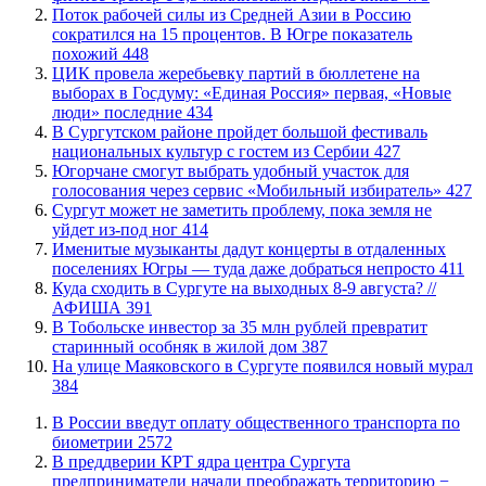
Поток рабочей силы из Средней Азии в Россию
сократился на 15 процентов. В Югре показатель
похожий
448
ЦИК провела жеребьевку партий в бюллетене на
выборах в Госдуму: «Единая Россия» первая, «Новые
люди» последние
434
В Сургутском районе пройдет большой фестиваль
национальных культур с гостем из Сербии
427
Югорчане смогут выбрать удобный участок для
голосования через сервис «Мобильный избиратель»
427
Сургут может не заметить проблему, пока земля не
уйдет из-под ног
414
Именитые музыканты дадут концерты в отдаленных
поселениях Югры — туда даже добраться непросто
411
​Куда сходить в Сургуте на выходных 8-9 августа? //
АФИША
391
В Тобольске инвестор за 35 млн рублей превратит
старинный особняк в жилой дом
387
​На улице Маяковского в Сургуте появился новый мурал
384
В России введут оплату общественного транспорта по
биометрии
2572
​В преддверии КРТ ядра центра Сургута
предприниматели начали преображать территорию −