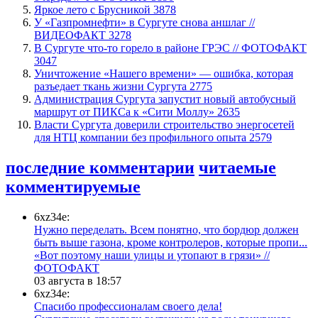
Яркое лето с Брусникой
3878
У «Газпромнефти» в Сургуте снова аншлаг //
ВИДЕОФАКТ
3278
​В Сургуте что-то горело в районе ГРЭС // ФОТОФАКТ
3047
​Уничтожение «Нашего времени» — ошибка, которая
разъедает ткань жизни Сургута
2775
​Администрация Сургута запустит новый автобусный
маршрут от ПИКСа к «Сити Моллу»
2635
Власти Сургута доверили строительство энергосетей
для НТЦ компании без профильного опыта
2579
последние комментарии
читаемые
комментируемые
6xz34e:
Нужно переделать. Всем понятно, что бордюр должен
быть выше газона, кроме контролеров, которые пропи...
«Вот поэтому наши улицы и утопают в грязи» //
ФОТОФАКТ
03 августа в 18:57
6xz34e:
Спасибо профессионалам своего дела!