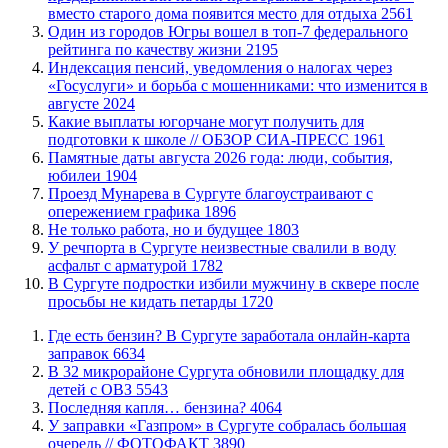
вместо старого дома появится место для отдыха
2561
Один из городов Югры вошел в топ-7 федерального
рейтинга по качеству жизни
2195
​Индексация пенсий, уведомления о налогах через
«Госуслуги» и борьба с мошенниками: что изменится в
августе
2024
Какие выплаты югорчане могут получить для
подготовки к школе // ОБЗОР СИА-ПРЕСС
1961
​Памятные даты августа 2026 года: люди, события,
юбилеи
1904
​Проезд Мунарева в Сургуте благоустраивают с
опережением графика
1896
​Не только работа, но и будущее
1803
​У речпорта в Сургуте неизвестные свалили в воду
асфальт с арматурой
1782
В Сургуте подростки избили мужчину в сквере после
просьбы не кидать петарды
1720
​Где есть бензин? В Сургуте заработала онлайн-карта
заправок
6634
В 32 микрорайоне Сургута обновили площадку для
детей с ОВЗ
5543
​Последняя капля… бензина?
4064
​У заправки «Газпром» в Сургуте собралась большая
очередь // ФОТОФАКТ
3890