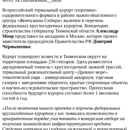
Фото: vk.com/aleksandr__moor
Всероссийский термальный курорт спортивно-
оздоровительного формата в районе лыжно-биатлонного
центра «Жемчужина Сибири» включен в перечень
федеральных круглогодичных курортов. Концепцию
строительства губернатор Тюменской области
Александр
Моор
представил на заседании в Москве, которое провел
заместитель председателя Правительства РФ
Дмитрий
Чернышенко
.
Курорт планируют возвести в Тюменском округе на
территории площадью 236 гектаров. Здесь разместится
двухуровневый тоннель с круглогодичной лыжной трассой,
термальный развлекательный центр «Древнее море»,
тематический парк – иммерсивный аквариум, торговая
галерея с заведениями общепита, крытые спортивные объекты
и научно-исследовательское пространство. Пропускная
способность будущего курорта составит более 1 миллиона
гостей в год.
«После включения нашего проекта в перечень федеральных
круглогодичных курортов у нас появилась возможность в
приоритетном порядке участвовать в конкурсном отборе на
получение казначейского инфраструктурного кредита.
Средства направим на создание инженерной и транспортной