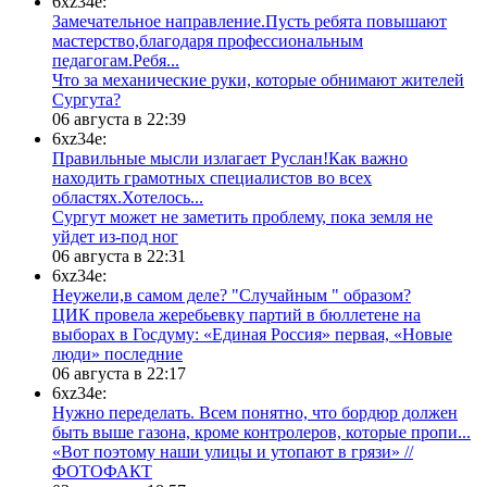
6xz34e:
Замечательное направление.Пусть ребята повышают
мастерство,благодаря профессиональным
педагогам.Ребя...
​Что за механические руки, которые обнимают жителей
Сургута?
06 августа в 22:39
6xz34e:
Правильные мысли излагает Руслан!Как важно
находить грамотных специалистов во всех
областях.Хотелось...
Сургут может не заметить проблему, пока земля не
уйдет из-под ног
06 августа в 22:31
6xz34e:
Неужели,в самом деле? "Случайным " образом?
ЦИК провела жеребьевку партий в бюллетене на
выборах в Госдуму: «Единая Россия» первая, «Новые
люди» последние
06 августа в 22:17
6xz34e:
Нужно переделать. Всем понятно, что бордюр должен
быть выше газона, кроме контролеров, которые пропи...
«Вот поэтому наши улицы и утопают в грязи» //
ФОТОФАКТ