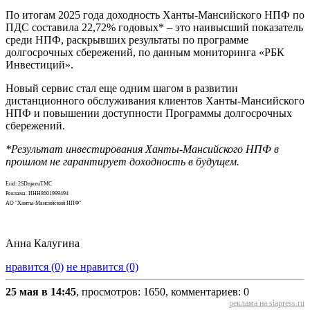
По итогам 2025 года доходность Ханты-Мансийского НПФ по
ПДС составила 22,72% годовых* – это наивысший показатель
среди НПФ, раскрывших результаты по программе
долгосрочных сбережений, по данным мониторинга «РБК
Инвестиций».
Новый сервис стал еще одним шагом в развитии
дистанционного обслуживания клиентов Ханты-Мансийского
НПФ и повышении доступности Программы долгосрочных
сбережений.
*Результат инвестирования Ханты-Мансийского НПФ в
прошлом не гарантирует доходность в будущем.
Erid: 2SDnjezuTMC
Реклама. ИНН8601999494
АО "Ханты-Мансийский НПФ"
Анна Калугина
нравится (0)
не нравится (0)
25 мая в 14:45
, просмотров: 1650, комментариев: 0
реклама на siapress.ru