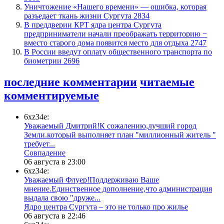
​Уничтожение «Нашего времени» — ошибка, которая
разъедает ткань жизни Сургута
2834
​В преддверии КРТ ядра центра Сургута
предприниматели начали преображать территорию −
вместо старого дома появится место для отдыха
2747
В России введут оплату общественного транспорта по
биометрии
2696
последние комментарии
читаемые
комментируемые
6xz34e:
Уважаемый Дмитрий!К сожалению,лучший город
Земли.который выполняет план "миллионный житель "
требует...
​Совпадение
06 августа в 23:00
6xz34e:
Уважаемый Флуер!Поддерживаю Ваше
мнение.Единственное дополнение,что администрация
выдала свою "друже...
​Ядро центра Сургута ‒ это не только про жилье
06 августа в 22:46