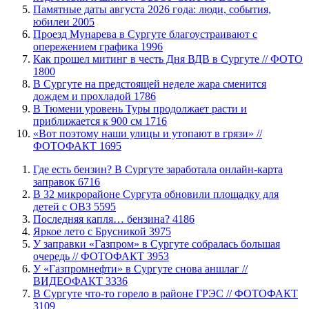
​Памятные даты августа 2026 года: люди, события,
юбилеи
2005
​Проезд Мунарева в Сургуте благоустраивают с
опережением графика
1996
Как прошел митинг в честь Дня ВДВ в Сургуте // ФОТО
1800
В Сургуте на предстоящей неделе жара сменится
дождем и прохладой
1786
В Тюмени уровень Туры продолжает расти и
приближается к 900 см
1716
«Вот поэтому наши улицы и утопают в грязи» //
ФОТОФАКТ
1695
​Где есть бензин? В Сургуте заработала онлайн-карта
заправок
6716
В 32 микрорайоне Сургута обновили площадку для
детей с ОВЗ
5595
​Последняя капля… бензина?
4186
Яркое лето с Брусникой
3975
​У заправки «Газпром» в Сургуте собралась большая
очередь // ФОТОФАКТ
3953
У «Газпромнефти» в Сургуте снова аншлаг //
ВИДЕОФАКТ
3336
​В Сургуте что-то горело в районе ГРЭС // ФОТОФАКТ
3109