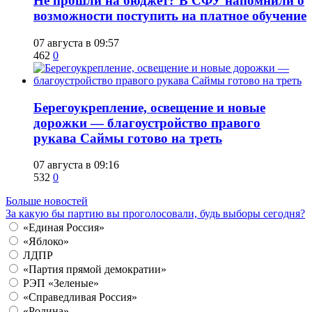
Не прошли на бюджет? В СФУ напомнили о
возможности поступить на платное обучение
07 августа в 09:57
462
0
Берегоукрепление, освещение и новые
дорожки — благоустройство правого
рукава Саймы готово на треть
07 августа в 09:16
532
0
Больше новостей
За какую бы партию вы проголосовали, будь выборы сегодня?
«Единая Россия»
«Яблоко»
ЛДПР
«Партия прямой демократии»
РЭП «Зеленые»
«Справедливая Россия»
«Родина»