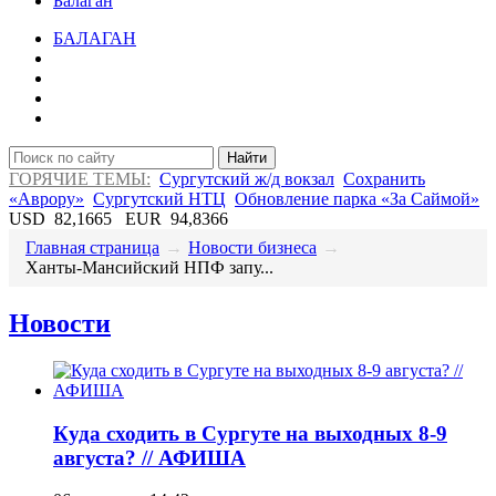
Балаган
БАЛАГАН
Найти
ГОРЯЧИЕ ТЕМЫ:
Сургутский ж/д вокзал
Сохранить
«Аврору»
Сургутский НТЦ
Обновление парка «За Саймой»
USD
82,1665
EUR
94,8366
Главная страница
→
Новости бизнеса
→
​Ханты-Мансийский НПФ запу...
Новости
​Куда сходить в Сургуте на выходных 8-9
августа? // АФИША