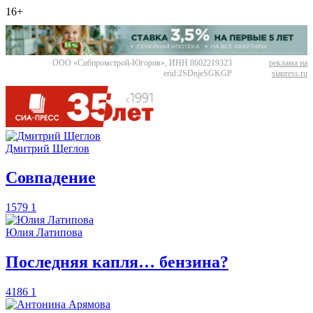
16+
ООО «Сибпромстрой-Югория», ИНН 8602219323
реклама на
erid:2SDnjeSGKGP
siapress.ru
Дмитрий Щеглов
​Совпадение
1579
1
Юлия Латипова
​Последняя капля… бензина?
4186
1