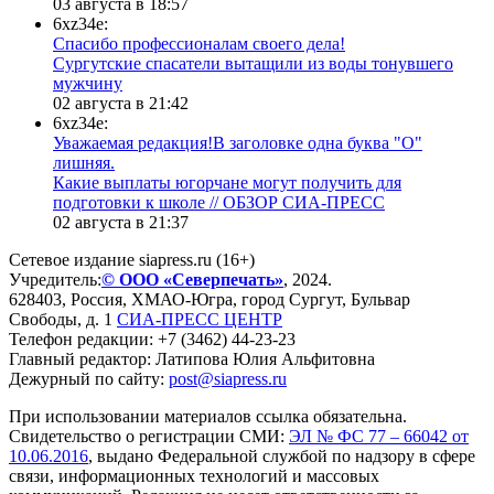
03 августа в 18:57
6xz34e:
Спасибо профессионалам своего дела!
Сургутские спасатели вытащили из воды тонувшего
мужчину
02 августа в 21:42
6xz34e:
Уважаемая редакция!В заголовке одна буква "О"
лишняя.
Какие выплаты югорчане могут получить для
подготовки к школе // ОБЗОР СИА-ПРЕСС
02 августа в 21:37
Сетевое издание siapress.ru (16+)
Учредитель:
© ООО «Северпечать»
, 2024.
628403
,
Россия
,
ХМАО-Югра
, город
Сургут
,
Бульвар
Свободы, д. 1
СИА-ПРЕСС ЦЕНТР
Телефон редакции:
+7 (3462) 44-23-23
Главный редактор: Латипова Юлия Альфитовна
Дежурный по сайту:
post@siapress.ru
При использовании материалов ссылка обязательна.
Свидетельство о регистрации СМИ:
ЭЛ № ФС 77 – 66042 от
10.06.2016
, выдано Федеральной службой по надзору в сфере
связи, информационных технологий и массовых