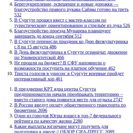
Берегоукрепление, освещение и новые дорожки —
благоустройство правого рукава Саймы готово на треть
532
В Сургуте прошел квест с мастер-классом по
туристическому ориентированию и стрельбе из лука
526
Благоустройство проезда Мунарева планируют
завершить до конца сентября
512
​В Сургуте перенесли праздник ко Дню физкультурника
с 8 на 15 августа
486
​В День физкультурника в Сургуте ограничат движение
по Университетской
466
Не прошли на бюджет? В СФУ напомнили о
возможности поступить на платное обучение
462
​Триста голосов в унисон: в Сургуте впервые пройдет
интерактивный хор
461
​В преддверии КРТ ядра центра Сургута
предприниматели начали преображать территорию −
вместо старого дома появится место для отдыха
2747
В России введут оплату общественного транспорта по
биометрии
2696
Один из городов Югры вошел в топ-7 федерального
рейтинга по качеству жизни
2280
Какие выплаты югорчане могут получить для
подготовки к школе // ОБЗОР СИА-ПРЕСС
2089