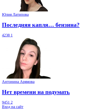
Юлия Латипова
​Последняя капля… бензина?
4238
1
Антонина Арямова
​Нет времени на подумать
9451
2
Вход на сайт