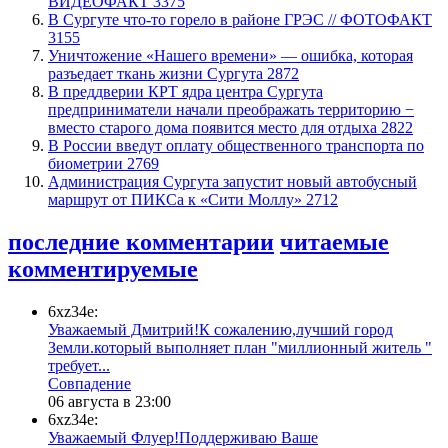
ВИДЕОФАКТ
3375
​В Сургуте что-то горело в районе ГРЭС // ФОТОФАКТ
3155
​Уничтожение «Нашего времени» — ошибка, которая
разъедает ткань жизни Сургута
2872
​В преддверии КРТ ядра центра Сургута
предприниматели начали преображать территорию −
вместо старого дома появится место для отдыха
2822
В России введут оплату общественного транспорта по
биометрии
2769
​Администрация Сургута запустит новый автобусный
маршрут от ПИКСа к «Сити Моллу»
2712
последние комментарии
читаемые
комментируемые
6xz34e:
Уважаемый Дмитрий!К сожалению,лучший город
Земли.который выполняет план "миллионный житель "
требует...
​Совпадение
06 августа в 23:00
6xz34e:
Уважаемый Флуер!Поддерживаю Ваше