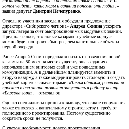
постоянно идет перенос и постоянно новые вводные. Я бы
хотел увидеть, какие меры и санкции понесли эти люди»,
–
заявил депутат
Дмитрий Нечепуренко
.
Отдельно участники заседания обсудили предложение
директора «Сибирского легиона»
Андрея Сенина
ускорить
запуск лагеря за счет быстровозводимых модульных зданий.
Предполагалось, что новые казармы и учебные корпуса
можно будет построить быстрее, чем капитальные объекты
первой очереди.
Ранее Андрей Сенин предложил начать с возведения новой
казармы на 50 мест на месте существующего здания с
использованием винтовых свай и уже подведенных
коммуникаций. А в дальнейшем планируется заменить и
вторую казарму, а также модернизировать столовую и создать
учебный корпус с симуляторами.
«Таким образом, реализация
проекта в два этапа позволит запустить в работу центр
«Барсова гора»,
− отмечал он.
Однако специалисты пришли к выводу, что такие сооружения
также относятся к капитальному строительству и требуют
полноценного проектирования. Поэтому существенно
сократить сроки не получится.
С учетом необходимости нового проектирования