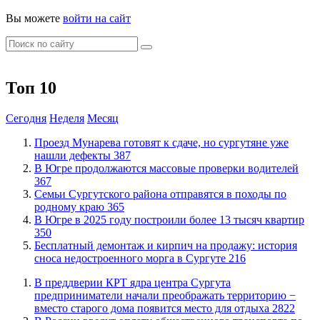
Вы можете
войти на сайт
Топ 10
Сегодня
Неделя
Месяц
​Проезд Мунарева готовят к сдаче, но сургутяне уже
нашли дефекты
387
​В Югре продолжаются массовые проверки водителей
367
​Семьи Сургутского района отправятся в походы по
родному краю
365
​В Югре в 2025 году построили более 13 тысяч квартир
350
​Бесплатный демонтаж и кирпич на продажу: история
сноса недостроенного морга в Сургуте
216
​В преддверии КРТ ядра центра Сургута
предприниматели начали преображать территорию −
вместо старого дома появится место для отдыха
2822