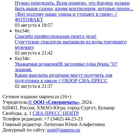
Нужно переделать. Всем понятно, что бордюр должен
быть выше газона, кроме контролеров, которые пропи...
«Вот поэтому наши улицы и утопают в грязи» //
ФОТОФАКТ
03 августа в 18:57
6xz34e:
Спасибо профессионалам своего дела!
Сургутские спасатели вытащили из воды тонувшего
мужчину
02 августа в 21:42
6xz34e:
Уважаемая редакция!В заголовке одна буква "О"
лишняя.
Какие выплаты югорчане могут получить для
подготовки к школе // ОБЗОР СИА-ПРЕСС
02 августа в 21:37
Сетевое издание siapress.ru (16+)
Учредитель:
© ООО «Северпечать»
, 2024.
628403
,
Россия
,
ХМАО-Югра
, город
Сургут
,
Бульвар
Свободы, д. 1
СИА-ПРЕСС ЦЕНТР
Телефон редакции:
+7 (3462) 44-23-23
Главный редактор: Латипова Юлия Альфитовна
Дежурный по сайту:
post@siapress.ru