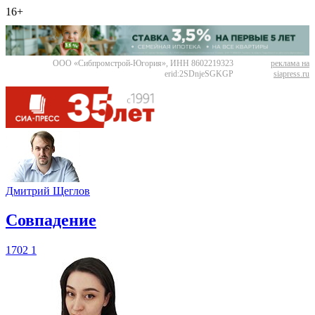
16+
ООО «Сибпромстрой-Югория», ИНН 8602219323
реклама на
erid:2SDnjeSGKGP
siapress.ru
Дмитрий Щеглов
​Совпадение
1702
1