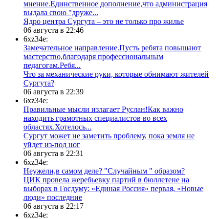
мнение.Единственное дополнение,что администрация
выдала свою "друже...
​Ядро центра Сургута ‒ это не только про жилье
06 августа в 22:46
6xz34e:
Замечательное направление.Пусть ребята повышают
мастерство,благодаря профессиональным
педагогам.Ребя...
​Что за механические руки, которые обнимают жителей
Сургута?
06 августа в 22:39
6xz34e:
Правильные мысли излагает Руслан!Как важно
находить грамотных специалистов во всех
областях.Хотелось...
Сургут может не заметить проблему, пока земля не
уйдет из-под ног
06 августа в 22:31
6xz34e:
Неужели,в самом деле? "Случайным " образом?
ЦИК провела жеребьевку партий в бюллетене на
выборах в Госдуму: «Единая Россия» первая, «Новые
люди» последние
06 августа в 22:17
6xz34e: