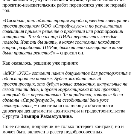
проектно-изыскательских работ переносятся уже не первый
год.
«Ожидали, что администрация города проведет совещание с
проектировщиком ООО «Стройуслуга» и по результатам
совещания примет решение о продлении или расторжении
контракта. Там до сих пор ПИРы переносятся каждые
полгода. Хотели бы знать, в каком состоянии находится
вопрос разработки ПИРов, было ли это совещание и какие
были приняты решения?»
– спросил он.
Как оказалось, решение уже принято.
«МКУ «УКС» готовит пакет документов для расторжения в
одностороннем порядке. Будет заходить новый
проектировщик, это будут новые изыскания, актуальные на
сегодняшний день, и будет корректировка того проекта,
который был первоначально. Те наработки, которые были
сделаны «Стройуслугой», на сегодняшний день уже
неактуальны»,
− пояснила исполняющая обязанности
директора департамента архитектуры и градостроительства
Сургута
Эльвира Рахматуллина
.
По ее словам, подрядчик не только потеряет контракт, но и
может быть включен в реестр недобросовестных