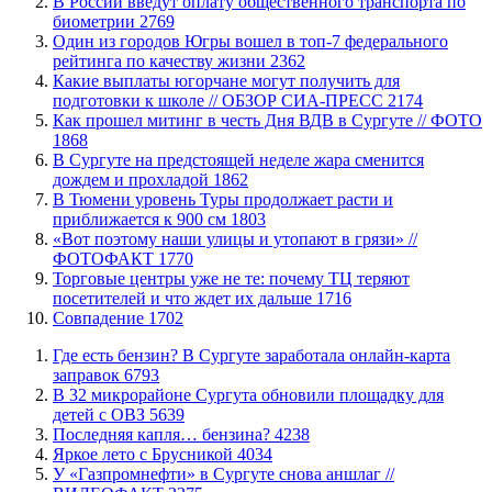
В России введут оплату общественного транспорта по
биометрии
2769
Один из городов Югры вошел в топ-7 федерального
рейтинга по качеству жизни
2362
Какие выплаты югорчане могут получить для
подготовки к школе // ОБЗОР СИА-ПРЕСС
2174
Как прошел митинг в честь Дня ВДВ в Сургуте // ФОТО
1868
В Сургуте на предстоящей неделе жара сменится
дождем и прохладой
1862
В Тюмени уровень Туры продолжает расти и
приближается к 900 см
1803
«Вот поэтому наши улицы и утопают в грязи» //
ФОТОФАКТ
1770
Торговые центры уже не те: почему ТЦ теряют
посетителей и что ждет их дальше
1716
​Совпадение
1702
​Где есть бензин? В Сургуте заработала онлайн-карта
заправок
6793
В 32 микрорайоне Сургута обновили площадку для
детей с ОВЗ
5639
​Последняя капля… бензина?
4238
Яркое лето с Брусникой
4034
У «Газпромнефти» в Сургуте снова аншлаг //