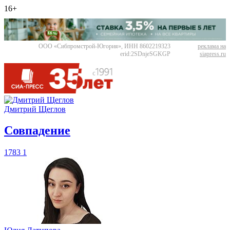
16+
ООО «Сибпромстрой-Югория», ИНН 8602219323
реклама на
erid:2SDnjeSGKGP
siapress.ru
Дмитрий Щеглов
​Совпадение
1783
1