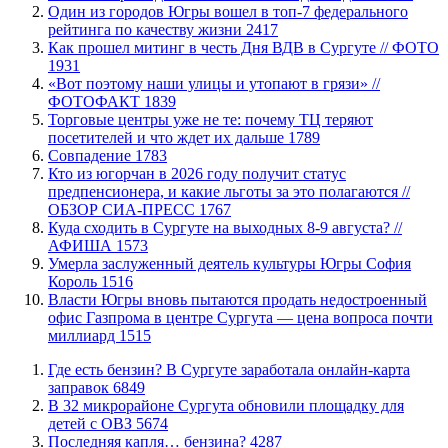
Один из городов Югры вошел в топ-7 федерального
рейтинга по качеству жизни
2417
Как прошел митинг в честь Дня ВДВ в Сургуте // ФОТО
1931
«Вот поэтому наши улицы и утопают в грязи» //
ФОТОФАКТ
1839
Торговые центры уже не те: почему ТЦ теряют
посетителей и что ждет их дальше
1789
​Совпадение
1783
Кто из югорчан в 2026 году получит статус
предпенсионера, и какие льготы за это полагаются //
ОБЗОР СИА-ПРЕСС
1767
​Куда сходить в Сургуте на выходных 8-9 августа? //
АФИША
1573
​Умерла заслуженный деятель культуры Югры София
Король
1516
Власти Югры вновь пытаются продать недостроенный
офис Газпрома в центре Сургута — цена вопроса почти
миллиард
1515
​Где есть бензин? В Сургуте заработала онлайн-карта
заправок
6849
В 32 микрорайоне Сургута обновили площадку для
детей с ОВЗ
5674
​Последняя капля… бензина?
4287