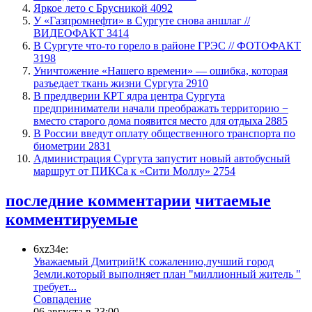
Яркое лето с Брусникой
4092
У «Газпромнефти» в Сургуте снова аншлаг //
ВИДЕОФАКТ
3414
​В Сургуте что-то горело в районе ГРЭС // ФОТОФАКТ
3198
​Уничтожение «Нашего времени» — ошибка, которая
разъедает ткань жизни Сургута
2910
​В преддверии КРТ ядра центра Сургута
предприниматели начали преображать территорию −
вместо старого дома появится место для отдыха
2885
В России введут оплату общественного транспорта по
биометрии
2831
​Администрация Сургута запустит новый автобусный
маршрут от ПИКСа к «Сити Моллу»
2754
последние комментарии
читаемые
комментируемые
6xz34e:
Уважаемый Дмитрий!К сожалению,лучший город
Земли.который выполняет план "миллионный житель "
требует...
​Совпадение
06 августа в 23:00