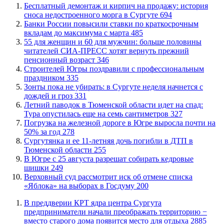
​Бесплатный демонтаж и кирпич на продажу: история
сноса недостроенного морга в Сургуте
694
​Банки России повысили ставки по краткосрочным
вкладам до максимума с марта
485
​55 для женщин и 60 для мужчин: больше половины
читателей СИА-ПРЕСС хотят вернуть прежний
пенсионный возраст
346
​Строителей Югры поздравили с профессиональным
праздником
335
​Зонты пока не убирать: в Сургуте неделя начнется с
дождей и гроз
331
​Летний паводок в Тюменской области идет на спад:
Тура опустилась еще на семь сантиметров
327
​Погрузка на железной дороге в Югре выросла почти на
50% за год
278
Сургутянка и ее 11-летняя дочь погибли в ДТП в
Тюменской области
255
​В Югре с 25 августа разрешат собирать кедровые
шишки
249
​Верховный суд рассмотрит иск об отмене списка
«Яблока» на выборах в Госдуму
200
​В преддверии КРТ ядра центра Сургута
предприниматели начали преображать территорию −
вместо старого дома появится место для отдыха
2885