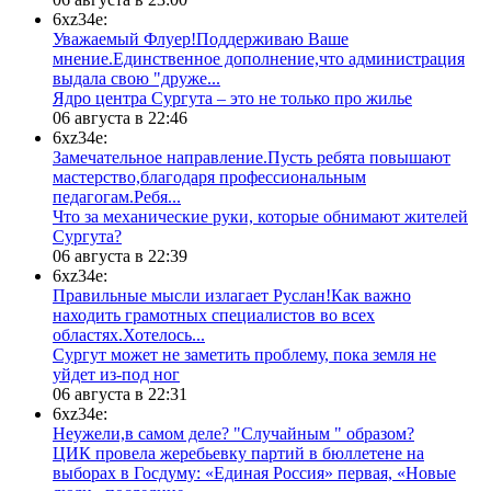
6xz34e:
Уважаемый Флуер!Поддерживаю Ваше
мнение.Единственное дополнение,что администрация
выдала свою "друже...
​Ядро центра Сургута ‒ это не только про жилье
06 августа в 22:46
6xz34e:
Замечательное направление.Пусть ребята повышают
мастерство,благодаря профессиональным
педагогам.Ребя...
​Что за механические руки, которые обнимают жителей
Сургута?
06 августа в 22:39
6xz34e:
Правильные мысли излагает Руслан!Как важно
находить грамотных специалистов во всех
областях.Хотелось...
Сургут может не заметить проблему, пока земля не
уйдет из-под ног
06 августа в 22:31
6xz34e:
Неужели,в самом деле? "Случайным " образом?
ЦИК провела жеребьевку партий в бюллетене на
выборах в Госдуму: «Единая Россия» первая, «Новые