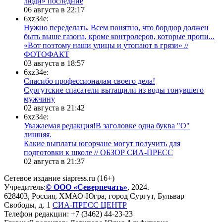
люди» последние
06 августа в 22:17
6xz34e:
Нужно переделать. Всем понятно, что бордюр должен
быть выше газона, кроме контролеров, которые пропи...
«Вот поэтому наши улицы и утопают в грязи» //
ФОТОФАКТ
03 августа в 18:57
6xz34e:
Спасибо профессионалам своего дела!
Сургутские спасатели вытащили из воды тонувшего
мужчину
02 августа в 21:42
6xz34e:
Уважаемая редакция!В заголовке одна буква "О"
лишняя.
Какие выплаты югорчане могут получить для
подготовки к школе // ОБЗОР СИА-ПРЕСС
02 августа в 21:37
Сетевое издание siapress.ru (16+)
Учредитель:
© ООО «Северпечать»
, 2024.
628403
,
Россия
,
ХМАО-Югра
, город
Сургут
,
Бульвар
Свободы, д. 1
СИА-ПРЕСС ЦЕНТР
Телефон редакции:
+7 (3462) 44-23-23