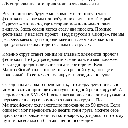
обмундирование, что привозили, а что вывозили.
Вся эта история будет «запакована» в стартовую часть
фестиваля. Также мы попробуем показать, что «Старый
Сургут» ‒ это место, где историю можно почувствовать
вживую. Здесь соединяются сразу два проекта. Помимо
фестиваля, у нас есть проект «Под парусом в Сибирь», где мы
рассказываем о путях продвижения и даем возможность
прогуляться по акватории Саймы на стругах.
Именно струг станет одним из главных элементов пролога
фестиваля. Не буду раскрывать все детали, но мы покажем,
как люди продвигались по этим территориям. Ведь
Мангазейский ход ‒ это не только речной путь, но еще и
волоковый. То есть часть маршрута проходила по суше.
Сегодня нам сложно представить, что лодку действительно
можно взять и протащить по суше от одной реки к другой. А
ведь все это в XVI-XVII веках казаки делали своими руками и
перемещали сюда огромное количество грузов. По
Мангазейскому ходу ежегодно проходило до 50 кочей. Если
один коч мог перевозить до десяти тонн груза, можете себе
представить, какое количество товаров курсировало по этому
пути и насколько он был жизненно необходим.