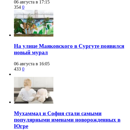
06 августа в 17:15
354
0
​На улице Маяковского в Сургуте появился
новый мурал
06 августа в 16:05
433
0
​Мухаммад и София стали самыми
популярными именами новорожденных в
Югре