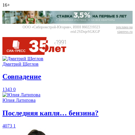
16+
ООО «Сибпромстрой-Югория», ИНН 8602219323
реклама на
erid:2SDnjeSGKGP
siapress.ru
Дмитрий Щеглов
​Совпадение
1343
0
Юлия Латипова
​Последняя капля… бензина?
4073
1