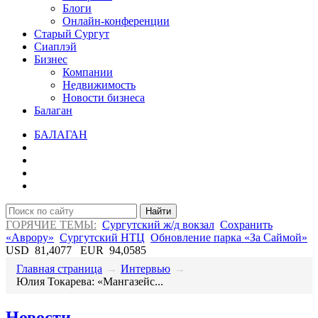
Блоги
Онлайн-конференции
Старый Сургут
Сиаплэй
Бизнес
Компании
Недвижимость
Новости бизнеса
Балаган
БАЛАГАН
Найти
ГОРЯЧИЕ ТЕМЫ:
Сургутский ж/д вокзал
Сохранить
«Аврору»
Сургутский НТЦ
Обновление парка «За Саймой»
USD
81,4077
EUR
94,0585
Главная страница
→
Интервью
→
​Юлия Токарева: «Мангазейс...
Новости