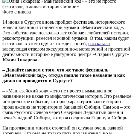
Фото спикера
14 июня в Сургуте вновь пройдет фестиваль исторического
моделирования и этнической музыки «Мангазейский ход».
Это событие уже несколько лет собирает любителей истории,
реконструкции, ремесел и живой музыки. О том, каким будет
фестиваль в этом году и что ждет гостей,
рассказала
заведующая отделом экскурсионно-выставочной и проектной
деятельности историко-культурного центра «Старый Сургут»
Юлия Токарева
.
‒ Давайте начнем с того, что же такое фестиваль
«Мангазейский ход», откуда пошло такое название и как
давно он проводится в Сургуте?
‒ «Мангазейский ход» ‒ это не просто вымышленное
название и не какая-то мифологическая история. Это реальное
историческое событие, которое характеризовало историю
продвижения на территорию Западной Сибири. Сам ход ‒ это
связь Русского Севера через Северный Ледовитый океан и
реки Западной Сибири, которая соединяла Европу и Сибирь.
На протяжении многих столетий он служил очень важной
артерией. Это был не только путь продвижения, но и