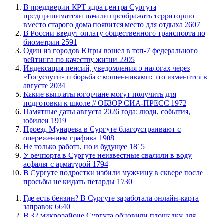
​В преддверии КРТ ядра центра Сургута
предприниматели начали преображать территорию −
вместо старого дома появится место для отдыха
2607
В России введут оплату общественного транспорта по
биометрии
2591
Один из городов Югры вошел в топ-7 федерального
рейтинга по качеству жизни
2205
​Индексация пенсий, уведомления о налогах через
«Госуслуги» и борьба с мошенниками: что изменится в
августе
2034
Какие выплаты югорчане могут получить для
подготовки к школе // ОБЗОР СИА-ПРЕСС
1972
​Памятные даты августа 2026 года: люди, события,
юбилеи
1919
​Проезд Мунарева в Сургуте благоустраивают с
опережением графика
1908
​Не только работа, но и будущее
1815
​У речпорта в Сургуте неизвестные свалили в воду
асфальт с арматурой
1794
В Сургуте подростки избили мужчину в сквере после
просьбы не кидать петарды
1730
​Где есть бензин? В Сургуте заработала онлайн-карта
заправок
6640
В 32 микрорайоне Сургута обновили площадку для