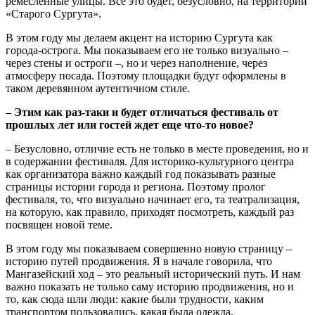
ремесленные улицы. Все это будет, безусловно, на территории
«Старого Сургута».
В этом году мы делаем акцент на историю Сургута как
города-острога. Мы показываем его не только визуально ‒
через стены и остроги ‒, но и через наполнение, через
атмосферу посада. Поэтому площадки будут оформлены в
таком деревянном аутентичном стиле.
‒ Этим как раз-таки и будет отличаться фестиваль от
прошлых лет или гостей ждет еще что-то новое?
‒ Безусловно, отличие есть не только в месте проведения, но и
в содержании фестиваля. Для историко-культурного центра
как организатора важно каждый год показывать разные
страницы истории города и региона. Поэтому пролог
фестиваля, то, что визуально начинает его, та театрализация,
на которую, как правило, приходят посмотреть, каждый раз
посвящен новой теме.
В этом году мы показываем совершенно новую страницу ‒
историю путей продвижения. Я в начале говорила, что
Мангазейский ход ‒ это реальный исторический путь. И нам
важно показать не только саму историю продвижения, но и
то, как сюда шли люди: какие были трудности, каким
транспортом пользовались, какая была одежда,