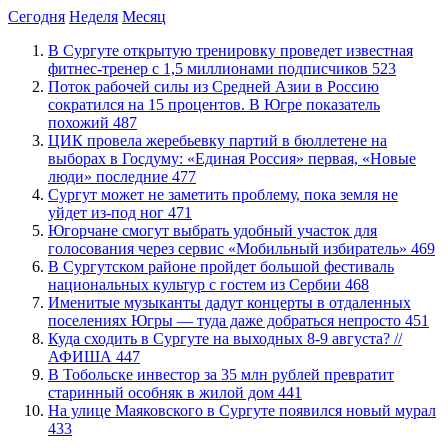
Сегодня
Неделя
Месяц
В Сургуте открытую тренировку проведет известная
фитнес-тренер с 1,5 миллионами подписчиков
523
Поток рабочей силы из Средней Азии в Россию
сократился на 15 процентов. В Югре показатель
похожий
487
ЦИК провела жеребьевку партий в бюллетене на
выборах в Госдуму: «Единая Россия» первая, «Новые
люди» последние
477
Сургут может не заметить проблему, пока земля не
уйдет из-под ног
471
Югорчане смогут выбрать удобный участок для
голосования через сервис «Мобильный избиратель»
469
В Сургутском районе пройдет большой фестиваль
национальных культур с гостем из Сербии
468
Именитые музыканты дадут концерты в отдаленных
поселениях Югры — туда даже добраться непросто
451
​Куда сходить в Сургуте на выходных 8-9 августа? //
АФИША
447
В Тобольске инвестор за 35 млн рублей превратит
старинный особняк в жилой дом
441
​На улице Маяковского в Сургуте появился новый мурал
433