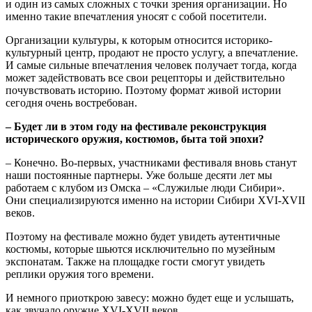
и один из самых сложных с точки зрения организации. Но
именно такие впечатления уносят с собой посетители.
Организации культуры, к которым относится историко-
культурный центр, продают не просто услугу, а впечатление.
И самые сильные впечатления человек получает тогда, когда
может задействовать все свои рецепторы и действительно
почувствовать историю. Поэтому формат живой истории
сегодня очень востребован.
‒ Будет ли в этом году на фестивале реконструкция
исторического оружия, костюмов, быта той эпохи?
‒ Конечно. Во-первых, участниками фестиваля вновь станут
наши постоянные партнеры. Уже больше десяти лет мы
работаем с клубом из Омска ‒ «Служилые люди Сибири».
Они специализируются именно на истории Сибири XVI-XVII
веков.
Поэтому на фестивале можно будет увидеть аутентичные
костюмы, которые шьются исключительно по музейным
экспонатам. Также на площадке гости смогут увидеть
реплики оружия того времени.
И немного приоткрою завесу: можно будет еще и услышать,
как звучало оружие XVI-XVII веков.