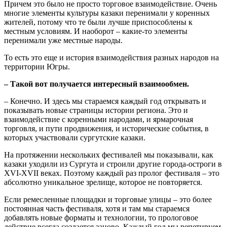
Причем это было не просто торговое взаимодействие. Очень
многие элементы культуры казаки перенимали у коренных
жителей, потому что те были лучше приспособлены к
местным условиям. И наоборот ‒ какие-то элементы
перенимали уже местные народы.
То есть это еще и история взаимодействия разных народов на
территории Югры.
‒ Такой вот получается интересный взаимообмен.
‒ Конечно. И здесь мы стараемся каждый год открывать и
показывать новые страницы истории региона. Это и
взаимодействие с коренными народами, и ярмарочная
торговля, и пути продвижения, и исторические события, в
которых участвовали сургутские казаки.
На протяжении нескольких фестивалей мы показывали, как
казаки уходили из Сургута и строили другие города-остроги в
XVI-XVII веках. Поэтому каждый раз пролог фестиваля ‒ это
абсолютно уникальное зрелище, которое не повторяется.
Если ремесленные площадки и торговые улицы ‒ это более
постоянная часть фестиваля, хотя и там мы стараемся
добавлять новые форматы и технологии, то прологовое
действие всегда создается заново. Каждый год мы репетируем