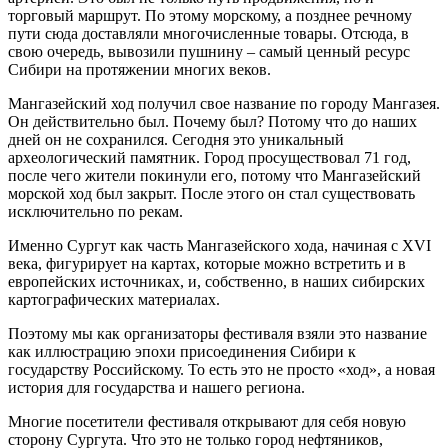
торговый маршрут. По этому морскому, а позднее речному
пути сюда доставляли многочисленные товары. Отсюда, в
свою очередь, вывозили пушнину ‒ самый ценный ресурс
Сибири на протяжении многих веков.
Мангазейский ход получил свое название по городу Мангазея.
Он действительно был. Почему был? Потому что до наших
дней он не сохранился. Сегодня это уникальный
археологический памятник. Город просуществовал 71 год,
после чего жители покинули его, потому что Мангазейский
морской ход был закрыт. После этого он стал существовать
исключительно по рекам.
Именно Сургут как часть Мангазейского хода, начиная с XVI
века, фигурирует на картах, которые можно встретить и в
европейских источниках, и, собственно, в наших сибирских
картографических материалах.
Поэтому мы как организаторы фестиваля взяли это название
как иллюстрацию эпохи присоединения Сибири к
государству Российскому. То есть это не просто «ход», а новая
история для государства и нашего региона.
Многие посетители фестиваля открывают для себя новую
сторону Сургута. Что это не только город нефтяников,