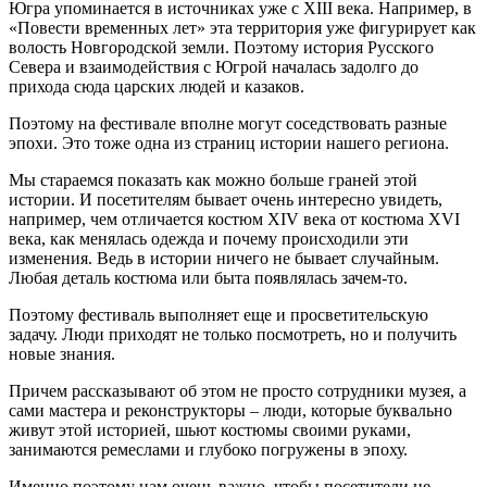
Югра упоминается в источниках уже с XIII века. Например, в
«Повести временных лет» эта территория уже фигурирует как
волость Новгородской земли. Поэтому история Русского
Севера и взаимодействия с Югрой началась задолго до
прихода сюда царских людей и казаков.
Поэтому на фестивале вполне могут соседствовать разные
эпохи. Это тоже одна из страниц истории нашего региона.
Мы стараемся показать как можно больше граней этой
истории. И посетителям бывает очень интересно увидеть,
например, чем отличается костюм XIV века от костюма XVI
века, как менялась одежда и почему происходили эти
изменения. Ведь в истории ничего не бывает случайным.
Любая деталь костюма или быта появлялась зачем-то.
Поэтому фестиваль выполняет еще и просветительскую
задачу. Люди приходят не только посмотреть, но и получить
новые знания.
Причем рассказывают об этом не просто сотрудники музея, а
сами мастера и реконструкторы ‒ люди, которые буквально
живут этой историей, шьют костюмы своими руками,
занимаются ремеслами и глубоко погружены в эпоху.
Именно поэтому нам очень важно, чтобы посетители не