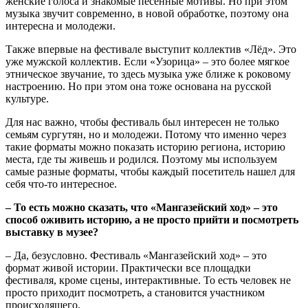
женские голоса и знакомые песенные мотивы. Но при этом
музыка звучит современно, в новой обработке, поэтому она
интересна и молодежи.
Также впервые на фестивале выступит коллектив «Лёд». Это
уже мужской коллектив. Если «Узорица» ‒ это более мягкое
этническое звучание, то здесь музыка уже ближе к роковому
настроению. Но при этом она тоже основана на русской
культуре.
Для нас важно, чтобы фестиваль был интересен не только
семьям сургутян, но и молодежи. Потому что именно через
такие форматы можно показать историю региона, историю
места, где ты живешь и родился. Поэтому мы используем
самые разные форматы, чтобы каждый посетитель нашел для
себя что-то интересное.
‒ То есть можно сказать, что «Мангазейский ход» ‒ это
способ оживить историю, а не просто прийти и посмотреть
выставку в музее?
‒ Да, безусловно. Фестиваль «Мангазейский ход» ‒ это
формат живой истории. Практически все площадки
фестиваля, кроме сцены, интерактивные. То есть человек не
просто приходит посмотреть, а становится участником
происходящего.